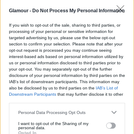
ALAKKÖVETŐ RUHA
DIVAT
Glamour -
Do Not Process My Personal Information
If you wish to opt-out of the sale, sharing to third parties, or
processing of your personal or sensitive information for
targeted advertising by us, please use the below opt-out
section to confirm your selection. Please note that after your
opt-out request is processed you may continue seeing
interest-based ads based on personal information utilized by
us or personal information disclosed to third parties prior to
your opt-out. You may separately opt-out of the further
disclosure of your personal information by third parties on the
IAB’s list of downstream participants. This information may
also be disclosed by us to third parties on the
IAB’s List of
Downstream Participants
that may further disclose it to other
third parties.
Please note that this website/app uses one or more Google
SZTÁROK
Personal Data Processing Opt Outs
services and may gather and store information including but
not limited to your visit or usage behaviour. You may click to
I want to opt-out of the Sharing of my
Chrissy Teigen a világ legmagasabb
personal data.
grant or deny consent to Google and its third-party tags to
Opted In