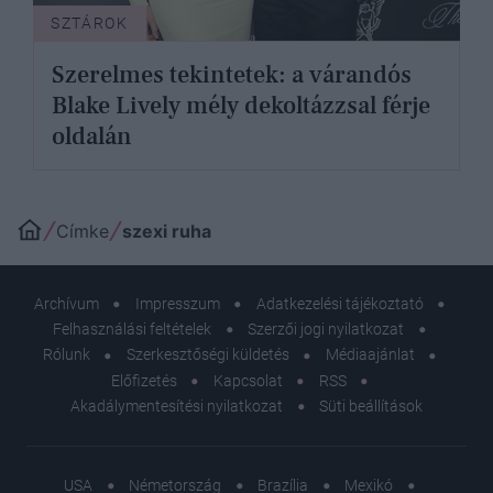
SZTÁROK
Szerelmes tekintetek: a várandós
Blake Lively mély dekoltázzsal férje
oldalán
Címke
szexi ruha
Archívum
Impresszum
Adatkezelési tájékoztató
Felhasználási feltételek
Szerzői jogi nyilatkozat
Rólunk
Szerkesztőségi küldetés
Médiaajánlat
Előfizetés
Kapcsolat
RSS
Akadálymentesítési nyilatkozat
Süti beállítások
USA
Németország
Brazília
Mexikó