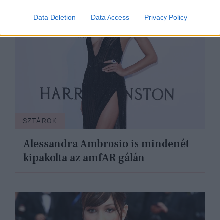
Data Deletion
Data Access
Privacy Policy
SZTÁROK
Alessandra Ambrosio is mindenét
kipakolta az amfAR gálán