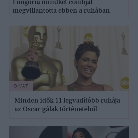
Longoria mindkét combját
megvillantotta ebben a ruhában
DIVAT
Minden idők 11 legvadítóbb ruhája
az Oscar gálák történetéből