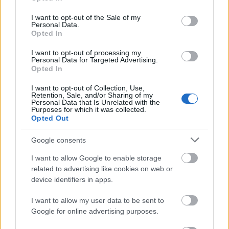
felsliccelésével a vörös szőnyegen
use your data for below specified purposes in below Google
consent section.
I want to opt-out of the Sale of my
Personal Data.
Opted In
I want to opt-out of processing my
Personal Data for Targeted Advertising.
Opted In
I want to opt-out of Collection, Use,
Retention, Sale, and/or Sharing of my
Personal Data that Is Unrelated with the
Purposes for which it was collected.
Opted Out
Google consents
I want to allow Google to enable storage
related to advertising like cookies on web or
SZTÁROK
device identifiers in apps.
Jessica Alba, nem ismerünk rád!
I want to allow my user data to be sent to
Őrülten vadító ez a szett!
Google for online advertising purposes.