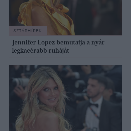
SZTÁRHÍREK
Jennifer Lopez bemutatja a nyár
legkacérabb ruháját