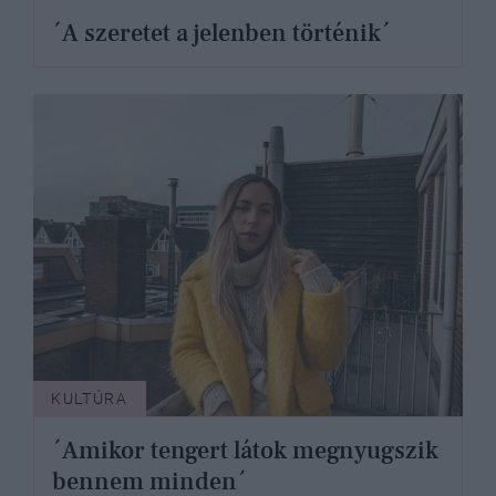
´A szeretet a jelenben történik´
KULTÚRA
´Amikor tengert látok megnyugszik
bennem minden´