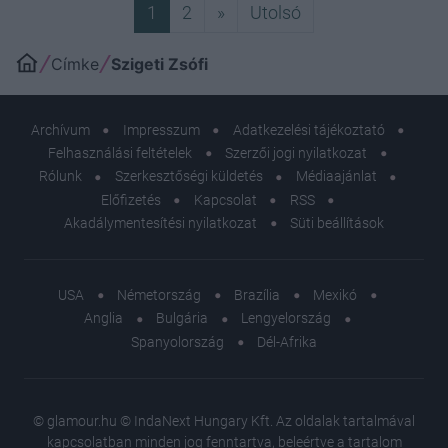
Következő
Utolsó
1
2
»
Utolsó
Címke
Szigeti Zsófi
Archívum
Impresszum
Adatkezelési tájékoztató
Felhasználási feltételek
Szerzői jogi nyilatkozat
Rólunk
Szerkesztőségi küldetés
Médiaajánlat
Előfizetés
Kapcsolat
RSS
Akadálymentesítési nyilatkozat
Süti beállítások
USA
Németország
Brazília
Mexikó
Anglia
Bulgária
Lengyelország
Spanyolország
Dél-Afrika
© glamour.hu © IndaNext Hungary Kft. Az oldalak tartalmával
kapcsolatban minden jog fenntartva, beleértve a tartalom