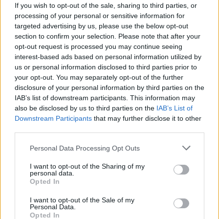
If you wish to opt-out of the sale, sharing to third parties, or
processing of your personal or sensitive information for
targeted advertising by us, please use the below opt-out
section to confirm your selection. Please note that after your
opt-out request is processed you may continue seeing
interest-based ads based on personal information utilized by
us or personal information disclosed to third parties prior to
your opt-out. You may separately opt-out of the further
disclosure of your personal information by third parties on the
IAB’s list of downstream participants. This information may
also be disclosed by us to third parties on the
IAB’s List of
Downstream Participants
that may further disclose it to other
KULTÚRA
third parties.
Mikor válunk rohanó felnőttekké,
Please note that this website/app uses one or more Google
Personal Data Processing Opt Outs
akiknek nincs ideje magukra?
services and may gather and store information including but
not limited to your visit or usage behaviour. You may click to
I want to opt-out of the Sharing of my
personal data.
grant or deny consent to Google and its third-party tags to
Opted In
use your data for below specified purposes in below Google
consent section.
I want to opt-out of the Sale of my
Personal Data.
Opted In