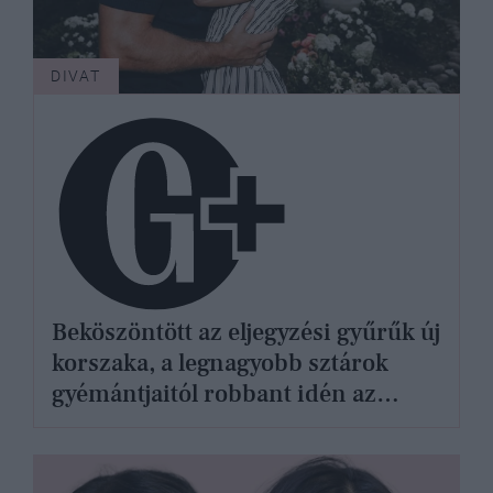
DIVAT
Beköszöntött az eljegyzési gyűrűk új
korszaka, a legnagyobb sztárok
gyémántjaitól robbant idén az
internet