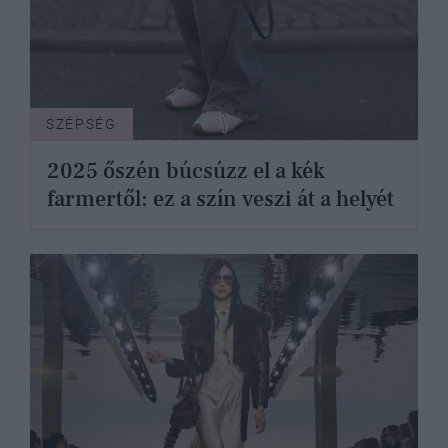
SZÉPSÉG
2025 őszén búcsúzz el a kék
farmertől: ez a szín veszi át a helyét