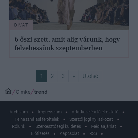
DIVAT
6 őszi szett, amit alig várunk, hogy
felvehessünk szeptemberben
Következő
Utolsó
1
2
3
»
Utolsó
Címke
trend
Archívum
Impresszum
Adatkezelési tájékoztató
Felhasználási feltételek
Szerzői jogi nyilatkozat
Rólunk
Szerkesztőségi küldetés
Médiaajánlat
Előfizetés
Kapcsolat
RSS