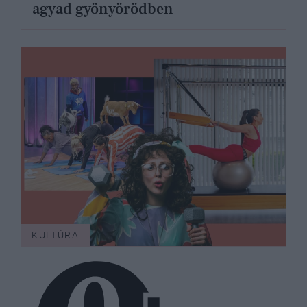
agyad gyönyörödben
KULTÚRA