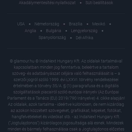
Akadálymentesítési nyilatkozat
Süti beállítások
USA
Németország
Brazília
Mexikó
Anglia
Bulgária
Lengyelország
Spanyolország
Dél-Afrika
© glamour.hu © IndaNext Hungary Kft. Az oldalak tartalmával
kapcsolatban minden jog fenntartva, beleértve a tartalom
szöveg- és adatbányászat céljára való felhasználását is – a
szerzői jogról szóló 1999. évi LXXVI. törvény rendelkezései
értelmében a törvény 35/A. § (1) paragrafusa és a digitális
szolgáltatások piacairól szóló európai irányelv (Az Európai
Parlament és a Tanács (EU) 2019/790 Irányelve) 4. cikke alapján!
Az oldalak, azok tartalma - ideértve különösen, de nem kizárólag
az azokon közzétett szövegeket, grafikákat, képeket, fotókat,
hangfelvételeket és videókat stb. - az IndaNext Hungary Kft.
("Jogtulajdonos") kizárólagos jogosultsága alá esnek. Mindezek
minden és bármely felhasználása csak a Jogtulajdonos előzetes