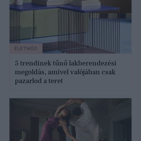
ÉLETMÓD
5 trendinek tűnő lakberendezési
megoldás, amivel valójában csak
pazarlod a teret