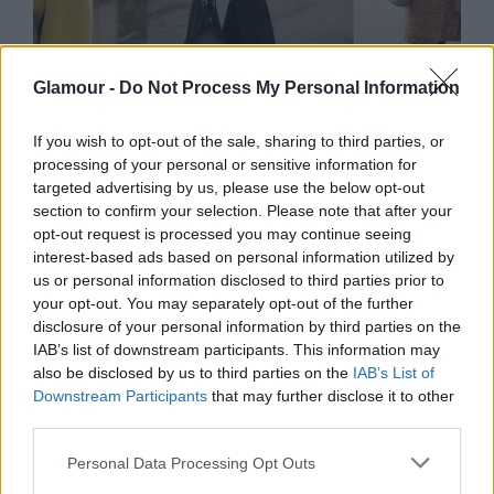
DIVAT
Glamour -
Do Not Process My Personal Information
14 télikabát, ami melegen tart,
If you wish to opt-out of the sale, sharing to third parties, or
mégis elképesztően sikkes
processing of your personal or sensitive information for
targeted advertising by us, please use the below opt-out
section to confirm your selection. Please note that after your
opt-out request is processed you may continue seeing
interest-based ads based on personal information utilized by
us or personal information disclosed to third parties prior to
your opt-out. You may separately opt-out of the further
disclosure of your personal information by third parties on the
IAB’s list of downstream participants. This information may
also be disclosed by us to third parties on the
IAB’s List of
Downstream Participants
that may further disclose it to other
third parties.
Please note that this website/app uses one or more Google
Personal Data Processing Opt Outs
services and may gather and store information including but