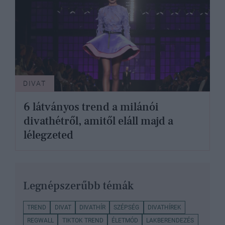
DIVAT
6 látványos trend a milánói
divathétről, amitől eláll majd a
lélegzeted
Legnépszerűbb témák
TREND
DIVAT
DIVATHÍR
SZÉPSÉG
DIVATHÍREK
REGWALL
TIKTOK TREND
ÉLETMÓD
LAKBERENDEZÉS