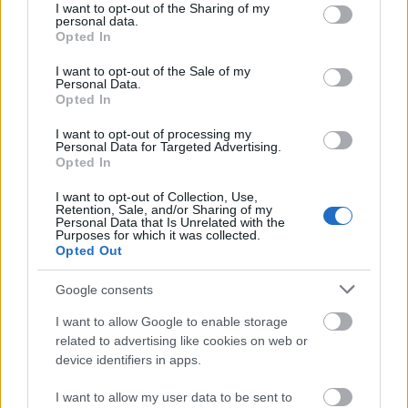
not limited to your visit or usage behaviour. You may click to
I want to opt-out of the Sharing of my
personal data.
DIVAT
grant or deny consent to Google and its third-party tags to
Opted In
use your data for below specified purposes in below Google
5 trend, amiről nem gondoltuk
consent section.
I want to opt-out of the Sale of my
Personal Data.
volna, hogy visszatér a divatba,
Opted In
2026-ban mégis megtörténik
I want to opt-out of processing my
Personal Data for Targeted Advertising.
Opted In
I want to opt-out of Collection, Use,
Retention, Sale, and/or Sharing of my
Personal Data that Is Unrelated with the
Purposes for which it was collected.
Opted Out
Google consents
I want to allow Google to enable storage
related to advertising like cookies on web or
device identifiers in apps.
SZÉPSÉG
I want to allow my user data to be sent to
10 frizura, ami mindennél menőbb