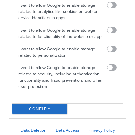
I want to allow Google to enable storage
related to analytics like cookies on web or
device identifiers in apps.
I want to allow Google to enable storage
related to functionality of the website or app.
I want to allow Google to enable storage
SZÉPSÉG
related to personalization.
Angelina Jolie új hajszíne
I want to allow Google to enable storage
related to security, including authentication
egyszerűen zseniális, ha nem tudsz
functionality and fraud prevention, and other
választani a szőke és a barna között
user protection.
CONFIRM
Data Deletion
Data Access
Privacy Policy