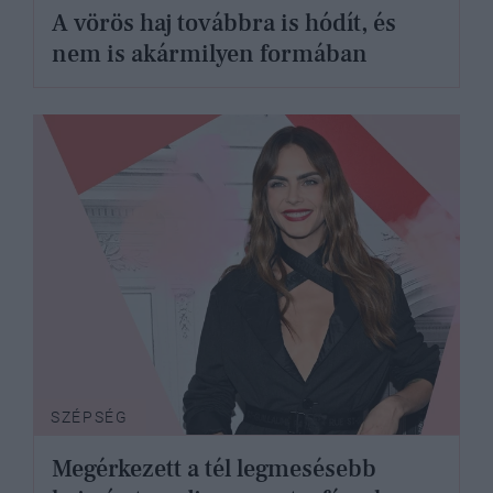
A vörös haj továbbra is hódít, és
nem is akármilyen formában
SZÉPSÉG
Megérkezett a tél legmesésebb