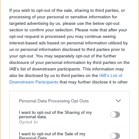
If you wish to opt-out of the sale, sharing to third parties, or
processing of your personal or sensitive information for
targeted advertising by us, please use the below opt-out
section to confirm your selection. Please note that after your
opt-out request is processed you may continue seeing
interest-based ads based on personal information utilized by
us or personal information disclosed to third parties prior to
your opt-out. You may separately opt-out of the further
disclosure of your personal information by third parties on the
IAB’s list of downstream participants. This information may
also be disclosed by us to third parties on the
IAB’s List of
Downstream Participants
that may further disclose it to other
third parties.
6 hajfesték, ha otthon varázsolnád
Please note that this website/app uses one or more Google
Personal Data Processing Opt Outs
services and may gather and store information including but
újjá a frizurádat
not limited to your visit or usage behaviour. You may click to
I want to opt-out of the Sharing of my
personal data.
grant or deny consent to Google and its third-party tags to
Opted In
use your data for below specified purposes in below Google
consent section.
I want to opt-out of the Sale of my
Personal Data.