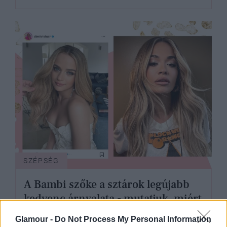
SZÉPSÉG
A Bambi szőke a sztárok legújabb
kedvenc árnyalata - mutatjuk, miért
Glamour -
Do Not Process My Personal Information