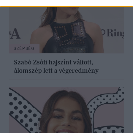
SZÉPSÉG
Szabó Zsófi hajszínt váltott,
álomszép lett a végeredmény