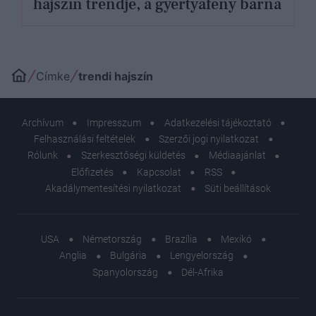
hajszín trendje, a gyertyafény barna
Címke
trendi hajszín
Archívum
Impresszum
Adatkezelési tájékoztató
Felhasználási feltételek
Szerzői jogi nyilatkozat
Rólunk
Szerkesztőségi küldetés
Médiaajánlat
Előfizetés
Kapcsolat
RSS
Akadálymentesítési nyilatkozat
Süti beállítások
USA
Németország
Brazília
Mexikó
Anglia
Bulgária
Lengyelország
Spanyolország
Dél-Afrika