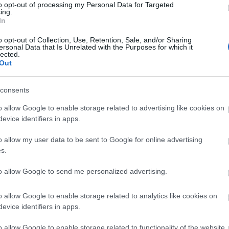
to opt-out of processing my Personal Data for Targeted
r az ikonikus
ing.
Szerelem vírus idejé
loda: Egy utolsó
In
nem hétköznapi
ch a Gellért
o opt-out of Collection, Use, Retention, Sale, and/or Sharing
Valentin-napi ötlete
ersonal Data that Is Unrelated with the Purposes for which it
elben
lected.
Out
consents
o allow Google to enable storage related to advertising like cookies on
evice identifiers in apps.
o allow my user data to be sent to Google for online advertising
SZÉPSÉG
s.
A legjobb ünnepi
to allow Google to send me personalized advertising.
manikűrök, amiket
o allow Google to enable storage related to analytics like cookies on
azonnal akarsz majd
evice identifiers in apps.
o allow Google to enable storage related to functionality of the website