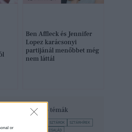
Ben Affleck és Jennifer
Lopez karácsonyi
partijánál menőbbet még
ól
nem láttál
Legnépszerűbb témák
ÜNNEPSÉG
ÉLETMÓD
SZTÁROK
SZTÁRHÍREK
sonal or
SZERELEM
BRIT KIRÁLYI CSALÁD