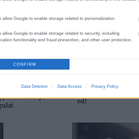
o allow Google to enable storage related to personalization.
o allow Google to enable storage related to security, including
cation functionality and fraud prevention, and other user protection.
CONFIRM
MÓD
ÉLETMÓD
ny isteni
7 tipp, hogy nyugis
Data Deletion
Data Access
Privacy Policy
tgyertya, hogy egyből
legyen a Black Frida
pjon az ünnepi
ed!
ulat