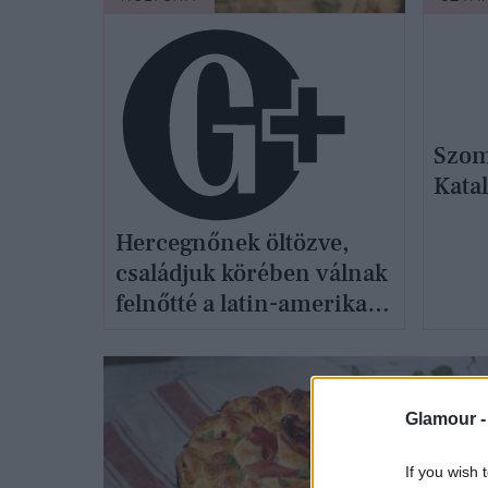
Szom
Kata
Hercegnőnek öltözve,
családjuk körében válnak
felnőtté a latin-amerikai
lányok és ezt a szokást mi
is szívesen
kölcsönvennénk tőlük
Glamour 
If you wish 