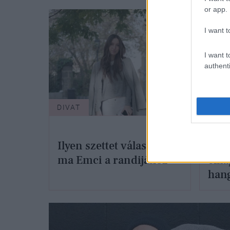
or app.
I want t
I want t
authenti
DIVAT
ÉLET
Néhá
Ilyen szettet választott
illa
ma Emci a randijához
elka
hang