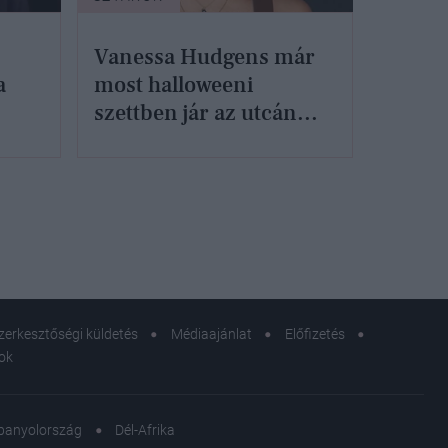
Vanessa Hudgens már
a
most halloweeni
szettben jár az utcán...
zerkesztőségi küldetés
Médiaajánlat
Előfizetés
sok
panyolország
Dél-Afrika