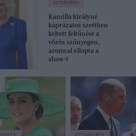
SZTÁRHÍREK
Kamilla királyné
káprázatos szettben
keltett feltűnést a
vörös szőnyegen,
azonnal ellopta a
show-t
RHÍREK
SZTÁRHÍREK