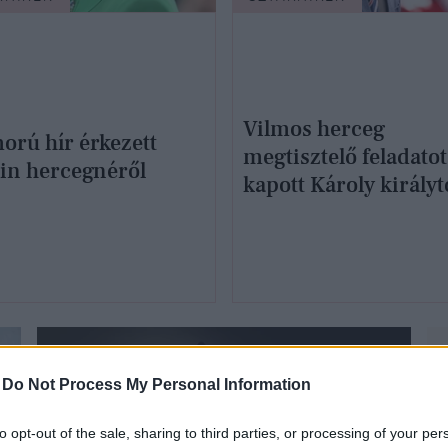
Vilmos herceg
orú hír érkezett
megtisztelő feladatot
lin hercegnéről
kapott Károly királyt
-
Do Not Process My Personal Information
to opt-out of the sale, sharing to third parties, or processing of your per