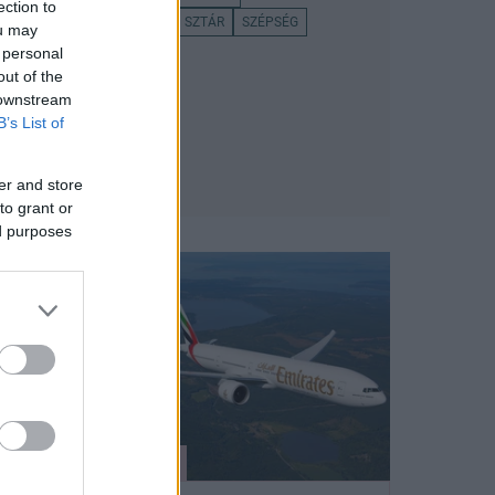
ection to
ANGOL KIRÁLYI CSALÁD
SZTÁR
SZÉPSÉG
ou may
 personal
out of the
 downstream
B’s List of
er and store
to grant or
ed purposes
G-FOOD