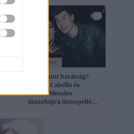
SZTÁRHÍREK
Több mint barátság?
Camila Cabello és
y-
Shawn Mendes
összebújva ünnepelték a
Függetlenség napját