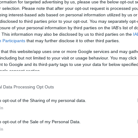
formation for targeted advertising by us, please use the below opt-out s
r selection. Please note that after your opt-out request is processed y
eing interest-based ads based on personal information utilized by us or
ÉLETMÓD
disclosed to third parties prior to your opt-out. You may separately opt-
losure of your personal information by third parties on the IAB’s list of
. This information may also be disclosed by us to third parties on the
IA
Participants
that may further disclose it to other third parties.
 that this website/app uses one or more Google services and may gath
including but not limited to your visit or usage behaviour. You may click 
7 karácsonyi mém, ami
 to Google and its third-party tags to use your data for below specifi
tökéketesen leírja mit érzünk
ogle consent section.
ünnepekkor
l Data Processing Opt Outs
o opt-out of the Sharing of my personal data.
In
o opt-out of the Sale of my Personal Data.
MÓD
ÉLETMÓD
In