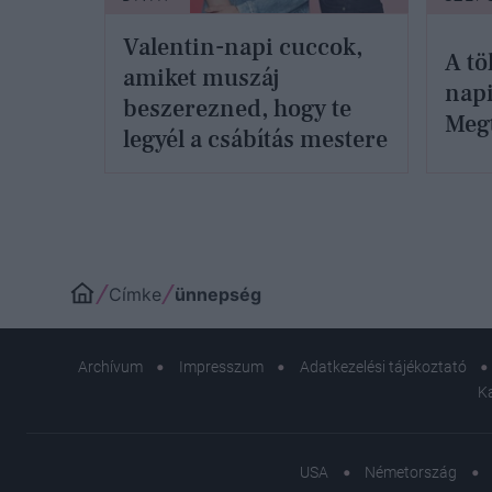
Valentin-napi cuccok,
A tö
amiket muszáj
napi
beszerezned, hogy te
Megt
legyél a csábítás mestere
Címke
ünnepség
Archívum
Impresszum
Adatkezelési tájékoztató
K
USA
Németország