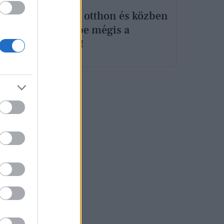
n -
Maradj otthon és közben
utazd be mégis a
k
világot!