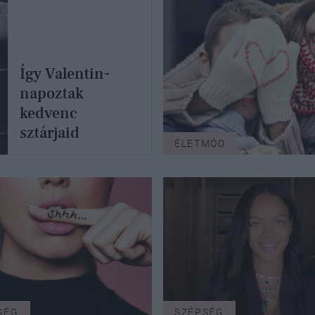
Így Valentin-
napoztak
kedvenc
sztárjaid
ÉLETMÓD
SÉG
SZÉPSÉG