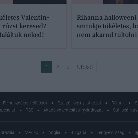
kéletes Valentin-
Rihanna halloweeni
 rúzst keresed?
sminkje tökéletes, h
aláltuk neked!
nem akarod túltolni
Következő
Utolsó
1
2
»
Utolsó
Felhasználási feltételek
Szerzői jogi nyilatkozat
Rólunk
S
apcsolat
RSS
Akadálymentesítési nyilatkozat
Süti beállítá
Brazília
Mexikó
Anglia
Bulgária
Lengyelország
S