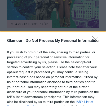
GLAMOUR HOROSZKÓP
Nap, Hold, Vénusz - segítünk
értelmezni a különböző bolygókat
Glamour -
Do Not Process My Personal Information
az asztrológiában
If you wish to opt-out of the sale, sharing to third parties, or
processing of your personal or sensitive information for
targeted advertising by us, please use the below opt-out
section to confirm your selection. Please note that after your
opt-out request is processed you may continue seeing
interest-based ads based on personal information utilized by
us or personal information disclosed to third parties prior to
your opt-out. You may separately opt-out of the further
disclosure of your personal information by third parties on the
IAB’s list of downstream participants. This information may
also be disclosed by us to third parties on the
IAB’s List of