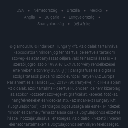
functionality and fraud prevention, and other
user protection.
USA
Németország
Brazília
Mexikó
Anglia
Bulgária
Lengyelország
Spanyolország
Dél-Afrika
© glamour.hu © IndaNext Hungary Kft. Az oldalak tartalmával
kapcsolatban minden jog fenntartva, beleértve a tartalom
szöveg- és adatbányászat céljára való felhasználását is – a
szerzői jogról szóló 1999. évi LXXVI. törvény rendelkezései
értelmében a törvény 35/A. § (1) paragrafusa és a digitális
szolgáltatások piacairól szóló európai irányelv (Az Európai
Parlament és a Tanács (EU) 2019/790 Irányelve) 4. cikke alapján!
Az oldalak, azok tartalma - ideértve különösen, de nem kizárólag
az azokon közzétett szövegeket, grafikákat, képeket, fotókat,
hangfelvételeket és videókat stb. - az IndaNext Hungary Kft.
("Jogtulajdonos") kizárólagos jogosultsága alá esnek. Mindezek
minden és bármely felhasználása csak a Jogtulajdonos előzetes
írásbeli hozzájárulásával lehetséges. Az oldalról kivezető linkeken
elérhető tartalmakért a Jogtulajdonos semmilyen felelősséget,