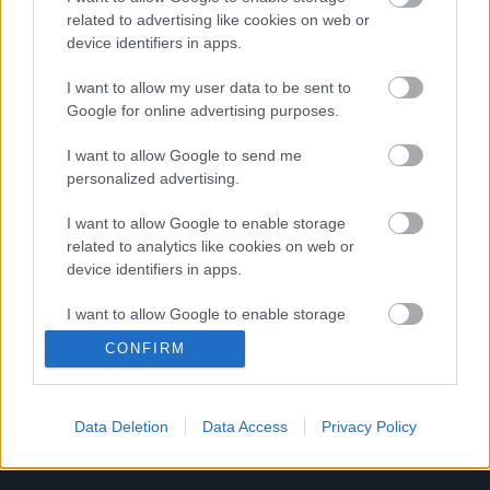
related to advertising like cookies on web or
device identifiers in apps.
GLAMOUR HOROSZKÓP
I want to allow my user data to be sent to
Google for online advertising purposes.
Napi horoszkóp: romantika és szex
ma kéz a kézben járnak - május 1.
I want to allow Google to send me
personalized advertising.
vasárnap
I want to allow Google to enable storage
related to analytics like cookies on web or
device identifiers in apps.
Címke
venusz
I want to allow Google to enable storage
related to functionality of the website or app.
Archívum
Impresszum
Adatkezelési tájékoztató
CONFIRM
Felhasználási feltételek
Szerzői jogi nyilatkozat
I want to allow Google to enable storage
Rólunk
Szerkesztőségi küldetés
Médiaajánlat
related to personalization.
Előfizetés
Kapcsolat
RSS
Data Deletion
Data Access
Privacy Policy
I want to allow Google to enable storage
Akadálymentesítési nyilatkozat
Süti beállítások
related to security, including authentication