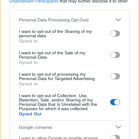
Downstream Participants
that may further disclose it to other
third parties.
Please note that this website/app uses one or more Google
Personal Data Processing Opt Outs
services and may gather and store information including but
not limited to your visit or usage behaviour. You may click to
I want to opt-out of the Sharing of my
GLAMOUR HOROSZKÓP
personal data.
grant or deny consent to Google and its third-party tags to
Opted In
Ezért tart a legtöbb kapcsolat nyolc
use your data for below specified purposes in below Google
consent section.
hónapig vagy két évig az asztrológia
I want to opt-out of the Sale of my
Personal Data.
szerint
Opted In
I want to opt-out of processing my
Personal Data for Targeted Advertising.
Opted In
I want to opt-out of Collection, Use,
Retention, Sale, and/or Sharing of my
Personal Data that Is Unrelated with the
Purposes for which it was collected.
Opted Out
Google consents
I want to allow Google to enable storage