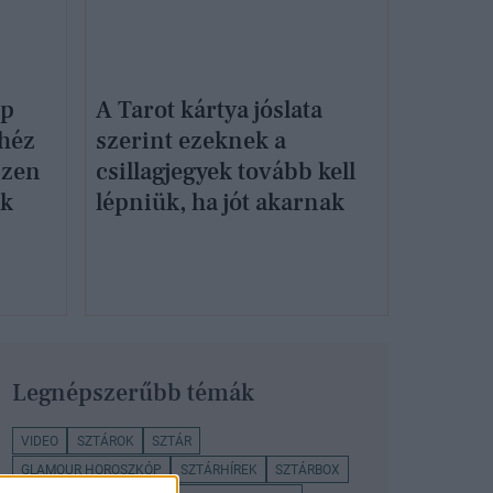
ép
A Tarot kártya jóslata
ehéz
szerint ezeknek a
szen
csillagjegyek tovább kell
uk
lépniük, ha jót akarnak
Legnépszerűbb témák
VIDEO
SZTÁROK
SZTÁR
GLAMOUR HOROSZKÓP
SZTÁRHÍREK
SZTÁRBOX