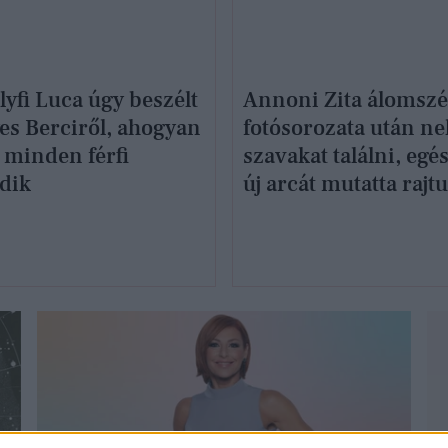
yfi Luca úgy beszélt
Annoni Zita álomsz
es Berciről, ahogyan
fotósorozata után n
 minden férfi
szavakat találni, egé
dik
új arcát mutatta rajt