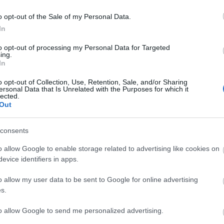
mos herceg
Palvin Barbara
o opt-out of the Sale of my Personal Data.
kszorító videójától
szülinapi videója
In
adt a szavunk:
minden képzeletet
to opt-out of processing my Personal Data for Targeted
ing.
yeivel küszködött a
felülmúl, így még 
In
dő király
láthattuk a magyar
o opt-out of Collection, Use, Retention, Sale, and/or Sharing
modellt
ersonal Data that Is Unrelated with the Purposes for which it
lected.
Out
consents
SZTÁRHÍREK
o allow Google to enable storage related to advertising like cookies on
Amit az RTL Híradó
evice identifiers in apps.
nézői nem látnak,
o allow my user data to be sent to Google for online advertising
Erős Antónia viszont
s.
megmutatta
to allow Google to send me personalized advertising.