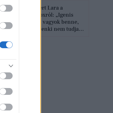
Schóbert Lara a
Sztárboxról: „Igenis
sikeres vagyok benne,
nem
és ezt senki nem tudja
tőlem elvenni”