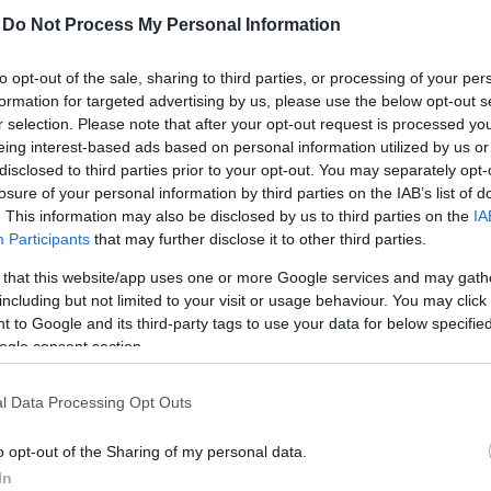
-
Do Not Process My Personal Information
SZTÁRHÍREK
to opt-out of the sale, sharing to third parties, or processing of your per
formation for targeted advertising by us, please use the below opt-out s
r selection. Please note that after your opt-out request is processed y
eing interest-based ads based on personal information utilized by us or
disclosed to third parties prior to your opt-out. You may separately opt-
losure of your personal information by third parties on the IAB’s list of
Erős Antónia körbevezet az RTL
. This information may also be disclosed by us to third parties on the
IA
Híradó stúdiójában, végre
Participants
that may further disclose it to other third parties.
láthatjuk, mi rejlik a kulisszák
 that this website/app uses one or more Google services and may gath
mögött
including but not limited to your visit or usage behaviour. You may click 
 to Google and its third-party tags to use your data for below specifi
ogle consent section.
l Data Processing Opt Outs
o opt-out of the Sharing of my personal data.
MÓD
DIVAT
In