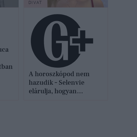
DIVAT
uca
tban
A horoszkópod nem
hazudik – Selenvie
elárulja, hogyan
öltözködj igazán
stílusosan