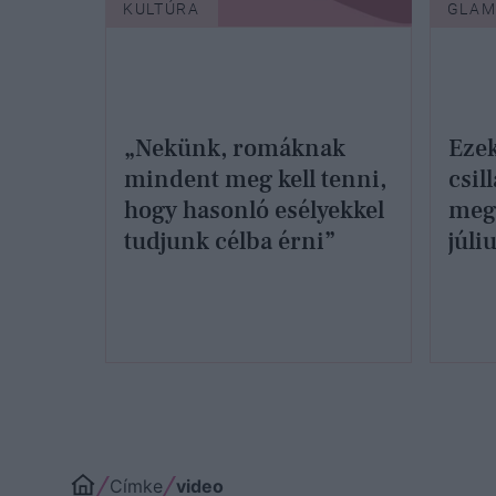
KULTÚRA
GLAM
„Nekünk, romáknak
Eze
mindent meg kell tenni,
csil
hogy hasonló esélyekkel
megv
tudjunk célba érni”
júli
kárt
Címke
video