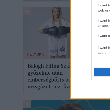
I want t
web or d
I want t
or app.
I want t
I want t
authenti
KULTÚRA
KULT
Balogh Edina Sztárbox
Inne
győzelme után
Evel
emberségből is ötösre
meg 
vizsgázott: ezt üzente
vas
ellenfelének