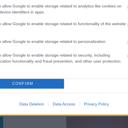
o allow Google to enable storage related to analytics like cookies on
evice identifiers in apps.
o allow Google to enable storage related to functionality of the website
o allow Google to enable storage related to personalization.
o allow Google to enable storage related to security, including
cation functionality and fraud prevention, and other user protection.
ÚRA
GLAMOUR HOROSZKÓP
n tudta Gáspár
Köllő Babett: „Hajl
in, hogy ő nyeri
CONFIRM
vagyok a megfelelés
a Sztárbox
kényszerre”
árnapi mérkőzését
Data Deletion
Data Access
Privacy Policy