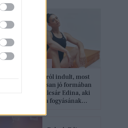
ÉLETMÓD
95 kilóról indult, most
amos
brutálisan jó formában
i
van Kulcsár Edina, aki
elárulta fogyásának
titkát