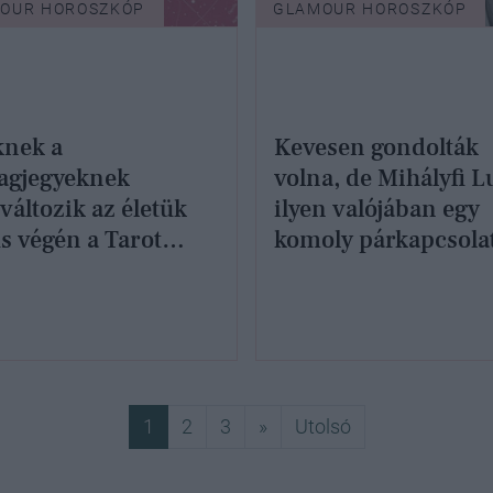
OUR HOROSZKÓP
GLAMOUR HOROSZKÓP
knek a
Kevesen gondolták
lagjegyeknek
volna, de Mihályfi L
áltozik az életük
ilyen valójában egy
us végén a Tarot
komoly párkapcsola
ya szerint
Következő
Utolsó
1
2
3
»
Utolsó