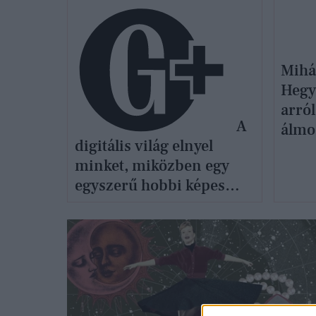
Mihál
Hegy
arról
A
álmo
digitális világ elnyel
minket, miközben egy
egyszerű hobbi képes
újra feltölteni a lelkünket