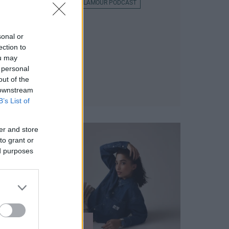
KULTÚRA
ÉLETMÓD
GLAMOUR PODCAST
sonal or
ection to
ou may
 personal
out of the
 downstream
B’s List of
er and store
to grant or
ed purposes
ÉLETMÓD