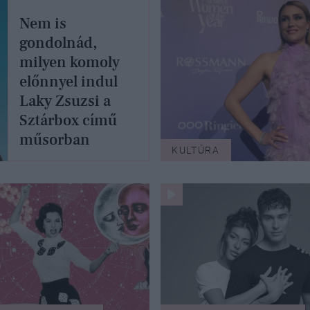
Nem is
gondolnád,
milyen komoly
előnnyel indul
Laky Zsuzsi a
Sztárbox című
műsorban
KULTÚRA