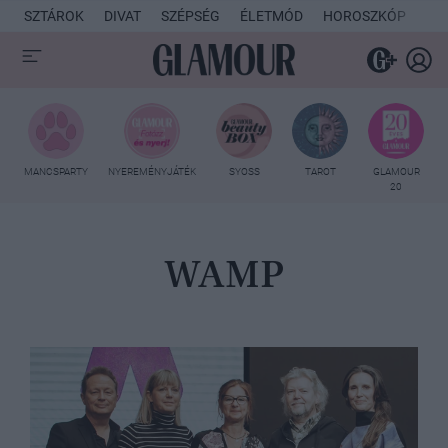
SZTÁROK
DIVAT
SZÉPSÉG
ÉLETMÓD
HOROSZKÓP
KU
MANCSPARTY
NYEREMÉNYJÁTÉK
SYOSS
TAROT
GLAMOUR
20
WAMP