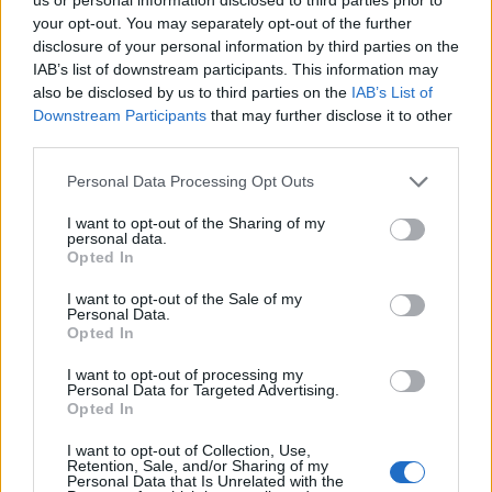
your opt-out. You may separately opt-out of the further
GLAMOUR HOROSZKÓP
disclosure of your personal information by third parties on the
IAB’s list of downstream participants. This information may
Magánéleted és anyagi helyzeted
also be disclosed by us to third parties on the
IAB’s List of
sem lesz rendben - Egymondatos
Downstream Participants
that may further disclose it to other
horoszkóp - szeptember 9. vasárnap
third parties.
Please note that this website/app uses one or more Google
Personal Data Processing Opt Outs
services and may gather and store information including but
not limited to your visit or usage behaviour. You may click to
I want to opt-out of the Sharing of my
personal data.
grant or deny consent to Google and its third-party tags to
Opted In
GLAMOUR HOROSZKÓP
use your data for below specified purposes in below Google
consent section.
I want to opt-out of the Sale of my
Ma könnyen megbírkózol minden
Personal Data.
Opted In
akadállyal - Egymondatos
horoszkóp - szeptember 7. péntek
I want to opt-out of processing my
Personal Data for Targeted Advertising.
Opted In
I want to opt-out of Collection, Use,
Retention, Sale, and/or Sharing of my
Personal Data that Is Unrelated with the