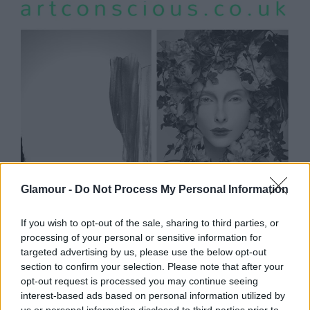
Glamour -
Do Not Process My Personal Information
DIVAT
Tehetséges művészek és designerek
If you wish to opt-out of the sale, sharing to third parties, or
processing of your personal or sensitive information for
jelentkezését várja az ArtConscious!
targeted advertising by us, please use the below opt-out
section to confirm your selection. Please note that after your
opt-out request is processed you may continue seeing
interest-based ads based on personal information utilized by
us or personal information disclosed to third parties prior to