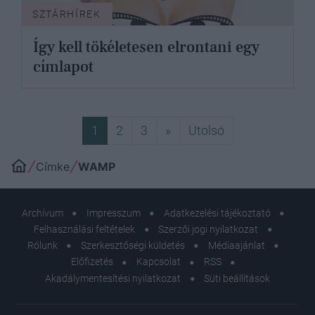
SZTÁRHÍREK
Így kell tökéletesen elrontani egy
címlapot
Következő
Utolsó
1
2
3
»
Utolsó
Címke
WAMP
Archívum
Impresszum
Adatkezelési tájékoztató
Felhasználási feltételek
Szerzői jogi nyilatkozat
Rólunk
Szerkesztőségi küldetés
Médiaajánlat
Előfizetés
Kapcsolat
RSS
Akadálymentesítési nyilatkozat
Süti beállítások