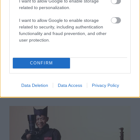
I want to allow Google to enable storage
related to personalization.
I want to allow Google to enable storage
related to security, including authentication
functionality and fraud prevention, and other
user protection.
CONFIRM
KULTÚRA
Nánási Pál mostantól okostelefont
Data Deletion
Data Access
Privacy Policy
is használ a fotózáshoz!