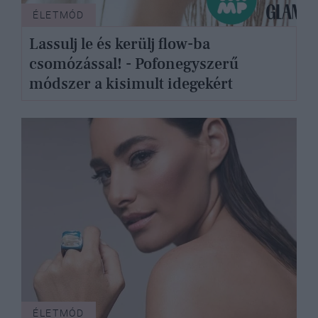
ÉLETMÓD
Lassulj le és kerülj flow-ba
csomózással! - Pofonegyszerű
módszer a kisimult idegekért
ÉLETMÓD