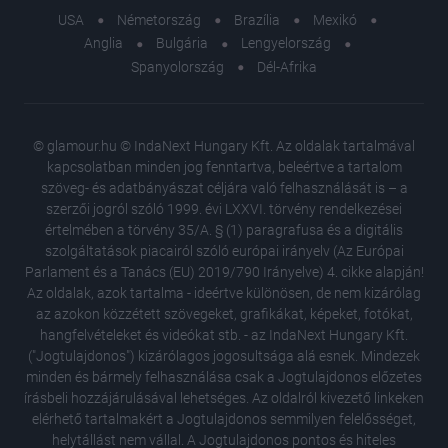
USA
Németország
Brazília
Mexikó
Anglia
Bulgária
Lengyelország
Spanyolország
Dél-Afrika
© glamour.hu © IndaNext Hungary Kft. Az oldalak tartalmával
kapcsolatban minden jog fenntartva, beleértve a tartalom
szöveg- és adatbányászat céljára való felhasználását is – a
szerzői jogról szóló 1999. évi LXXVI. törvény rendelkezései
értelmében a törvény 35/A. § (1) paragrafusa és a digitális
szolgáltatások piacairól szóló európai irányelv (Az Európai
Parlament és a Tanács (EU) 2019/790 Irányelve) 4. cikke alapján!
Az oldalak, azok tartalma - ideértve különösen, de nem kizárólag
az azokon közzétett szövegeket, grafikákat, képeket, fotókat,
hangfelvételeket és videókat stb. - az IndaNext Hungary Kft.
("Jogtulajdonos") kizárólagos jogosultsága alá esnek. Mindezek
minden és bármely felhasználása csak a Jogtulajdonos előzetes
írásbeli hozzájárulásával lehetséges. Az oldalról kivezető linkeken
elérhető tartalmakért a Jogtulajdonos semmilyen felelősséget,
helytállást nem vállal. A Jogtulajdonos pontos és hiteles