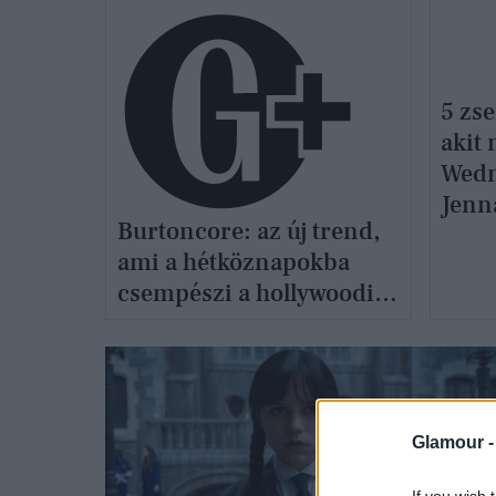
5 zse
akit
Wedn
Jenn
Burtoncore: az új trend,
ami a hétköznapokba
csempészi a hollywoodi
borzongást
Glamour 
If you wish 