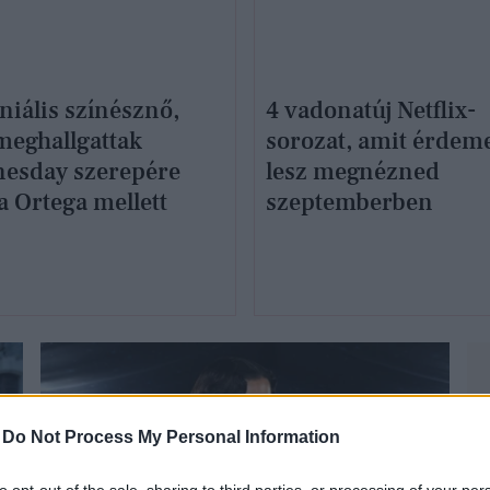
niális színésznő,
4 vadonatúj Netflix-
 meghallgattak
sorozat, amit érdem
esday szerepére
lesz megnézned
a Ortega mellett
szeptemberben
-
Do Not Process My Personal Information
to opt-out of the sale, sharing to third parties, or processing of your per