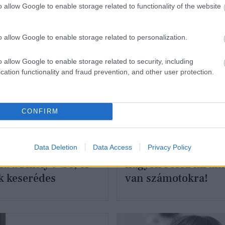
o allow Google to enable storage related to functionality of the website
o allow Google to enable storage related to personalization.
o allow Google to enable storage related to security, including
cation functionality and fraud prevention, and other user protection.
CONFIRM
RHÍREK
KULTÚRA
Data Deletion
Data Access
Privacy Policy
a Ortega nem tér
Wednesday-rajongó
za a Sikoly 7-be, és
nagyon rossz hírün
k keserédes
van számotokra!