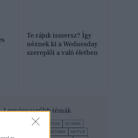
Te rájuk ismersz? Így
es
néznek ki a Wednesday
szereplői a való életben
Legnépszerűbb témák
WEDNESDAY
JENNA ORTEGA
SZTÁROK
KULTÚRA
NEMZETKÖZI SZTÁROK
NETFLIX
sonal or