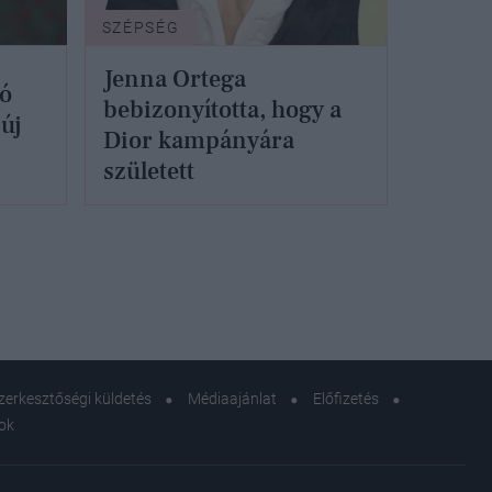
SZÉPSÉG
Jenna Ortega
zó
bebizonyította, hogy a
 új
Dior kampányára
született
zerkesztőségi küldetés
Médiaajánlat
Előfizetés
sok