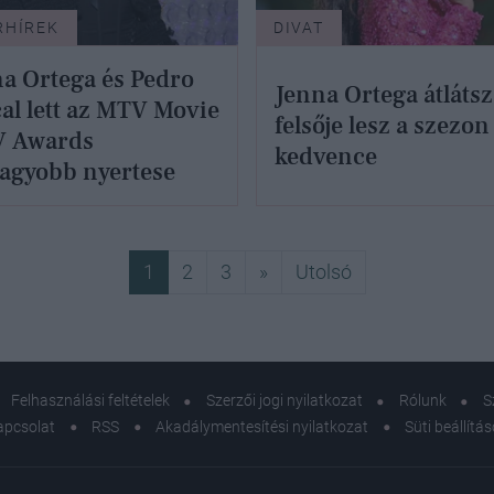
RHÍREK
DIVAT
a Ortega és Pedro
Jenna Ortega átláts
al lett az MTV Movie
felsője lesz a szezon
V Awards
kedvence
agyobb nyertese
Következő
Utolsó
1
2
3
»
Utolsó
Felhasználási feltételek
Szerzői jogi nyilatkozat
Rólunk
S
apcsolat
RSS
Akadálymentesítési nyilatkozat
Süti beállítá