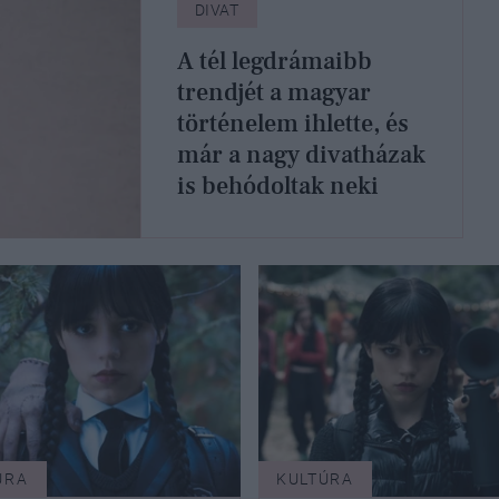
DIVAT
A tél legdrámaibb
trendjét a magyar
történelem ihlette, és
már a nagy divatházak
is behódoltak neki
ÚRA
KULTÚRA