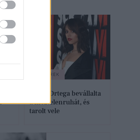
SZTÁRHÍREK
k,
Jenna Ortega bevállalta
k
a meztelenruhát, és
tarolt vele