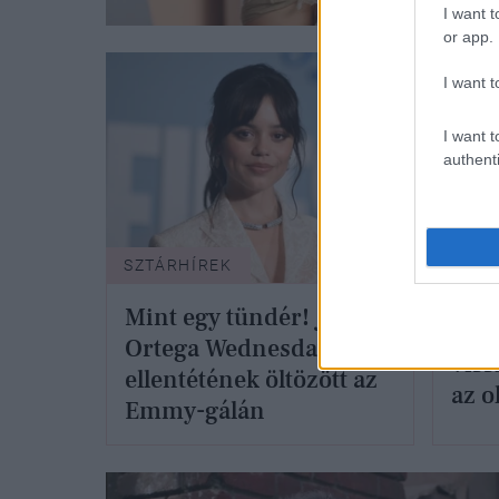
I want t
or app.
I want t
I want t
authenti
SZTÁRHÍREK
SZTÁ
Mint egy tündér! Jenna
Jenn
Ortega Wednesday
viss
ellentétének öltözött az
az o
Emmy-gálán