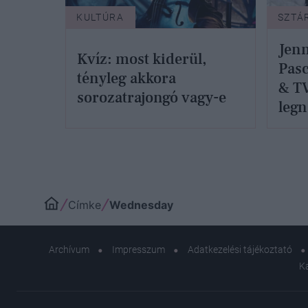
KULTÚRA
SZTÁ
Jenn
Kvíz: most kiderül,
Pasc
tényleg akkora
& T
sorozatrajongó vagy-e
legn
Címke
Wednesday
Archívum
Impresszum
Adatkezelési tájékoztató
K