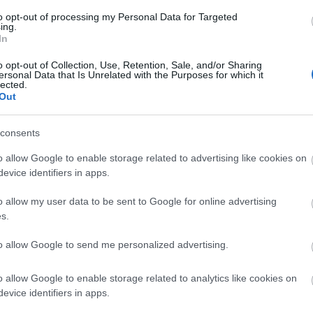
to opt-out of processing my Personal Data for Targeted
egész világ rajong
Jenna Ortega
ing.
zon Bálint magyar
színésznőre alig
In
zeneszerző
ismertünk rá friss
o opt-out of Collection, Use, Retention, Sale, and/or Sharing
ersonal Data that Is Unrelated with the Purposes for which it
ájáért: Squid
címlapfotóján, anny
lected.
Out
e, Wednesday,
szokatlan új frizuráj
ljuk még?
consents
o allow Google to enable storage related to advertising like cookies on
evice identifiers in apps.
ÉLETMÓD
o allow my user data to be sent to Google for online advertising
Jenna Ortega
s.
melltartó nélkül pózol
új fotósorozatán, még
to allow Google to send me personalized advertising.
sosem láttuk ennyire
o allow Google to enable storage related to analytics like cookies on
bevállalósnak a
evice identifiers in apps.
Wednesday sztárját