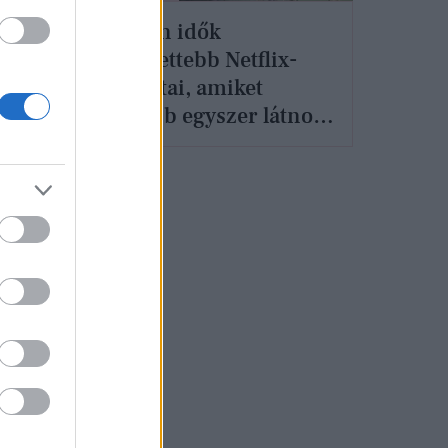
Minden idők
legnézettebb Netflix-
sorozatai, amiket
ira
legalább egyszer látnod
ával
kell életedben