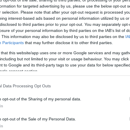
formation for targeted advertising by us, please use the below opt-out s
r selection. Please note that after your opt-out request is processed y
SZTÁRHÍREK
eing interest-based ads based on personal information utilized by us or
disclosed to third parties prior to your opt-out. You may separately opt-
losure of your personal information by third parties on the IAB’s list of
. This information may also be disclosed by us to third parties on the
IA
Participants
that may further disclose it to other third parties.
 that this website/app uses one or more Google services and may gath
Jenna Ortega élete legmélyebb
including but not limited to your visit or usage behaviour. You may click 
dekoltázsát vállalta be: óriási
 to Google and its third-party tags to use your data for below specifi
feltűnést keltett Vivienne
ogle consent section.
Westwood ruhájában
l Data Processing Opt Outs
o opt-out of the Sharing of my personal data.
In
o opt-out of the Sale of my Personal Data.
ÚRA
DIVAT
In