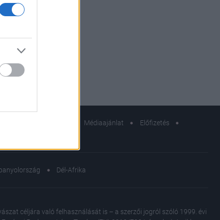
zerkesztőségi küldetés
Médiaajánlat
Előfizetés
sok
panyolország
Dél-Afrika
at céljára való felhasználását is – a szerzői jogról szóló 1999. évi