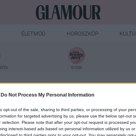
ÉLETMÓD
HOROSZKÓP
KULTÚ
ÁTÉK
SYOSS
Zac Efron arca
-
Do Not Process My Personal Information
to opt-out of the sale, sharing to third parties, or processing of your per
formation for targeted advertising by us, please use the below opt-out s
r selection. Please note that after your opt-out request is processed y
eing interest-based ads based on personal information utilized by us or
disclosed to third parties prior to your opt-out. You may separately opt-