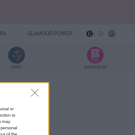
RA
GLAMOUR POWER
TAROT
GLAMOUR 20
sonal or
ection to
ou may
 personal
out of the