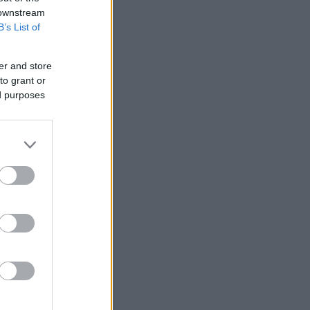
 downstream
B’s List of
er and store
to grant or
ed purposes