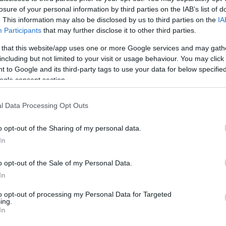
losure of your personal information by third parties on the IAB’s list of
. This information may also be disclosed by us to third parties on the
IA
Participants
that may further disclose it to other third parties.
SZTÁRHÍREK
 that this website/app uses one or more Google services and may gath
Zac Efron egyetlen
including but not limited to your visit or usage behaviour. You may click 
fotóval megnyerte a
 to Google and its third-party tags to use your data for below specifi
ogle consent section.
Valentin-napot
l Data Processing Opt Outs
o opt-out of the Sharing of my personal data.
In
o opt-out of the Sale of my Personal Data.
In
to opt-out of processing my Personal Data for Targeted
ing.
In
RHÍREK