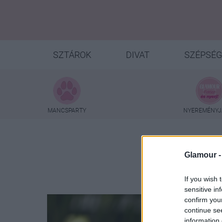
SZTÁROK
DIVAT
SZÉPSÉG
MANCSPARTY
NYEREMÉNYJ
Glamour 
If you wish 
sensitive in
confirm you
continue se
information 