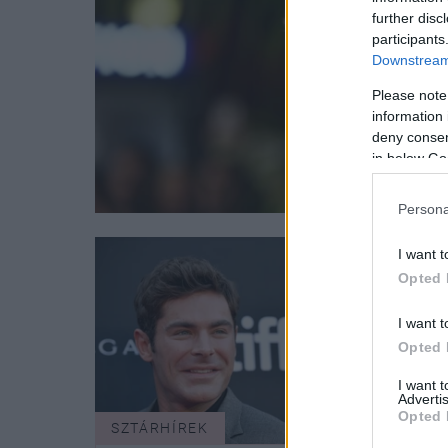
further disc
participants
Downstream 
Please note
information 
deny consent
in below Go
Persona
I want t
Opted 
I want t
Opted 
I want 
Advertis
Opted 
SZTÁRHÍREK
SZTÁ