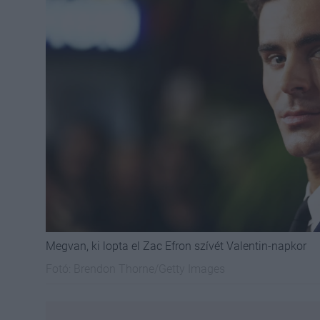
Megvan, ki lopta el Zac Efron szívét Valentin-napkor
Fotó:
Brendon Thorne/Getty Images