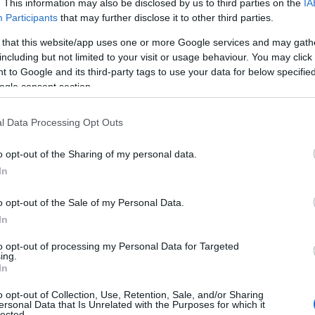
. This information may also be disclosed by us to third parties on the
IA
Participants
that may further disclose it to other third parties.
 that this website/app uses one or more Google services and may gath
including but not limited to your visit or usage behaviour. You may click 
 to Google and its third-party tags to use your data for below specifi
ogle consent section.
l Data Processing Opt Outs
o opt-out of the Sharing of my personal data.
In
o opt-out of the Sale of my Personal Data.
In
to opt-out of processing my Personal Data for Targeted
ing.
In
o opt-out of Collection, Use, Retention, Sale, and/or Sharing
ersonal Data that Is Unrelated with the Purposes for which it
lected.