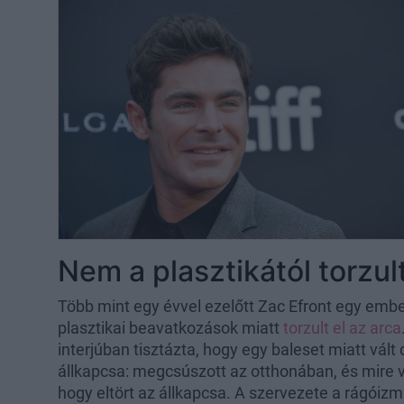
Nem a plasztikától torzult
Több mint egy évvel ezelőtt Zac Efront egy embe
plasztikai beavatkozások miatt
torzult el az arca
interjúban tisztázta, hogy egy baleset miatt vá
állkapcsa: megcsúszott az otthonában, és mire 
hogy eltört az állkapcsa. A szervezete a rágóiz