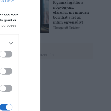
B’s List of
fogamzásgátló: a
nőgyógyász
elárulja, mi minden
er and store
boríthatja fel az
to grant or
intim egyensúlyt
ed purposes
Támogatott Tartalom