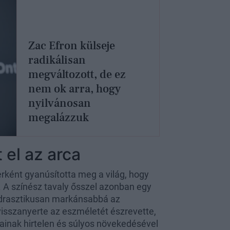
Zac Efron külseje
radikálisan
megváltozott, de ez
nem ok arra, hogy
nyilvánosan
megalázzuk
 el az arca
rként gyanúsította meg a világ, hogy
. A színész tavaly ősszel azonban egy
lt drasztikusan markánsabbá az
visszanyerte az eszméletét észrevette,
mainak hirtelen és súlyos növekedésével