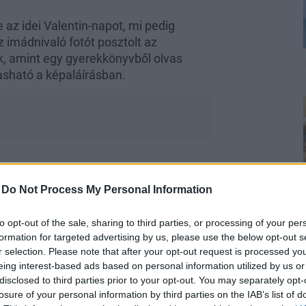
az idei Valentin-napot, mi pedig
 imádnivaló fotót posztolt az
uk, amint egy gyerekkönyvből olvas
vasható a képaláírásban.
orkülönbség, a rajongók pedig teljesen
 a kislány egy plüssjátékot ölelgetve
-
Do Not Process My Personal Information
to opt-out of the sale, sharing to third parties, or processing of your per
formation for targeted advertising by us, please use the below opt-out s
r selection. Please note that after your opt-out request is processed y
eing interest-based ads based on personal information utilized by us or
disclosed to third parties prior to your opt-out. You may separately opt-
losure of your personal information by third parties on the IAB’s list of