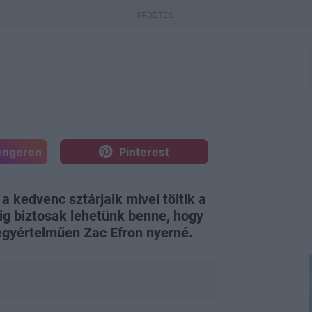
engeren
Pinterest
a kedvenc sztárjaik mivel töltik a
g biztosak lehetünk benne, hogy
 egyértelműen Zac Efron nyerné.