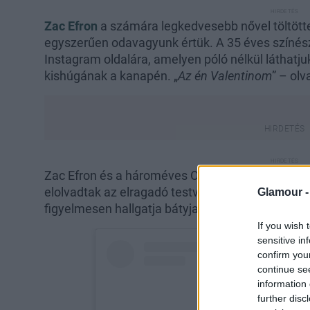
Zac Efron
a számára legkedvesebb nővel töltötte 
egyszerűen odavagyunk értük. A 35 éves színész
Instagram oldalára, amelyen póló nélkül láthatj
kishúgának a kanapén. „
Az én Valentinom
” – ol
Zac Efron és a hároméves Olivia között 32 év a k
elolvadtak az elragadó testvéri kapcsolat láttán:
Glamour 
figyelmesen hallgatja bátyja meséjét.
If you wish 
sensitive in
confirm you
continue se
information 
further disc