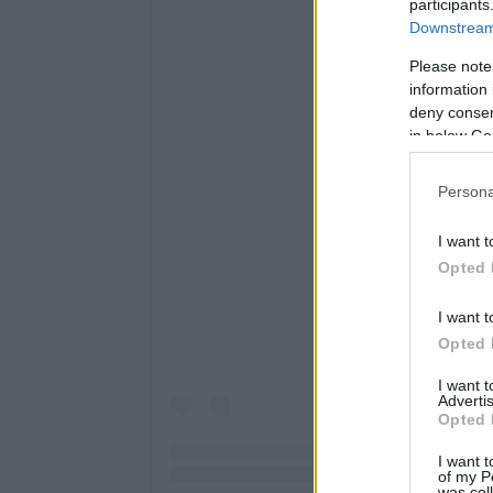
participants
Downstream 
Please note
information 
deny consent
in below Go
Persona
I want t
Opted 
I want t
Opted 
I want 
Advertis
Opted 
I want t
of my P
was col