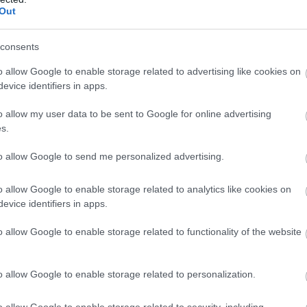
Out
consents
o allow Google to enable storage related to advertising like cookies on
esztően édes közös fotókat magukról
evice identifiers in apps.
rágos hajpántot viselő kis Olivia
ettel öleli át a színészt.
o allow my user data to be sent to Google for online advertising
s.
to allow Google to send me personalized advertising.
o allow Google to enable storage related to analytics like cookies on
evice identifiers in apps.
o allow Google to enable storage related to functionality of the website
o allow Google to enable storage related to personalization.
o allow Google to enable storage related to security, including