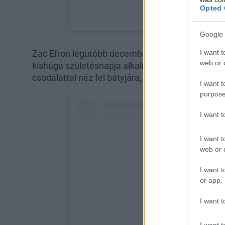
Opted 
Google 
I want t
Zac Efron legutóbb decemberben posztolt elkép
web or d
kishúga születésnapja alkalmából, amelyeken a vi
csodálattal néz fel bátyjára, majd hatalmas szeret
I want t
purpose
I want 
I want t
web or d
I want t
or app.
I want t
I want t