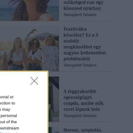
szükséged van egy
könnyed nyárhoz
Támogatott Tartalom
Fesztiválra
készülsz? Ez a 3
szabály
megkímélhet egy
nagyon kellemetlen
problémától
Támogatott Tartalom
A leggyakoribb
sonal or
egészségügyi
csapda, amibe nők
ection to
ezrei lépnek bele
ou may
 personal
Támogatott Tartalom
out of the
 downstream
Stressz, szoptatás,