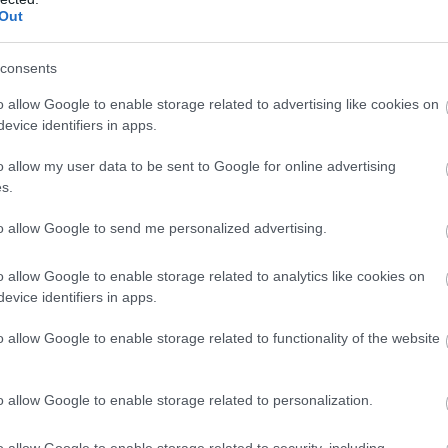
Out
consents
o allow Google to enable storage related to advertising like cookies on
evice identifiers in apps.
o allow my user data to be sent to Google for online advertising
s.
to allow Google to send me personalized advertising.
o allow Google to enable storage related to analytics like cookies on
evice identifiers in apps.
sz a GLAMOUR-napokon
o allow Google to enable storage related to functionality of the website
ehet egy kiegészítő, ha jól
tt összeállítást könnyen új
o allow Google to enable storage related to personalization.
müveg, vagy egy sál. De a praktikus
ntos kellékre a megjelenésünk
o allow Google to enable storage related to security, including