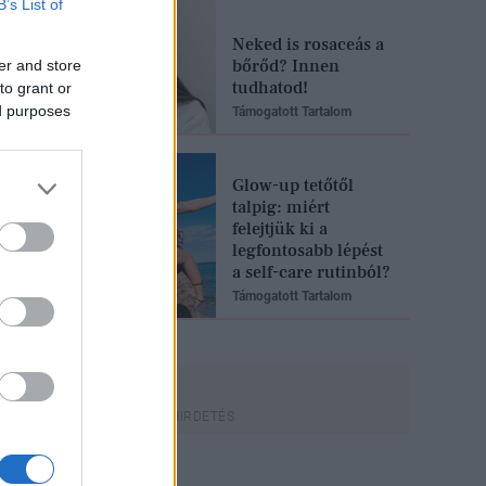
B’s List of
Neked is rosaceás a
bőrőd? Innen
er and store
tudhatod!
to grant or
ed purposes
Támogatott Tartalom
Glow-up tetőtől
talpig: miért
felejtjük ki a
legfontosabb lépést
a self-care rutinból?
Támogatott Tartalom