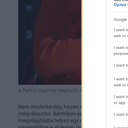
Opted 
Google 
I want t
web or d
I want t
purpose
I want 
I want t
web or d
A Parfois izgalmas kiegészítői között is válogathat
I want t
or app.
Nem részletkérdés, hiszen nagyon meghatározó l
megválasztod. Bármilyen egyszerű, és visszafogo
I want t
megvilágításba helyez egy ékszer, táska, napsze
kiegészítőkre is érdemes úgy tekinteni, mint fo
I want t