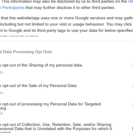
. This information may also be disclosed by us to third parties on the
IA
Participants
that may further disclose it to other third parties.
 that this website/app uses one or more Google services and may gath
including but not limited to your visit or usage behaviour. You may click 
 to Google and its third-party tags to use your data for below specifi
ogle consent section.
l Data Processing Opt Outs
o opt-out of the Sharing of my personal data.
In
o opt-out of the Sale of my Personal Data.
In
to opt-out of processing my Personal Data for Targeted
ing.
In
o opt-out of Collection, Use, Retention, Sale, and/or Sharing
ersonal Data that Is Unrelated with the Purposes for which it
lected.