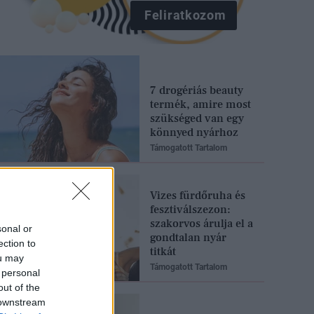
Feliratkozom
7 drogériás beauty
termék, amire most
szükséged van egy
könnyed nyárhoz
Támogatott Tartalom
Vizes fürdőruha és
fesztiválszezon:
szakorvos árulja el a
sonal or
gondtalan nyár
ection to
titkát
ou may
Támogatott Tartalom
 personal
out of the
 downstream