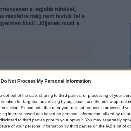
zményesen a legjobb ruhákat,
s részletre még nem hívtuk fel a
gyelmen kívül. Jöjjenek most a
-
Do Not Process My Personal Information
to opt-out of the sale, sharing to third parties, or processing of your per
formation for targeted advertising by us, please use the below opt-out s
r selection. Please note that after your opt-out request is processed y
eing interest-based ads based on personal information utilized by us or
disclosed to third parties prior to your opt-out. You may separately opt-
losure of your personal information by third parties on the IAB’s list of