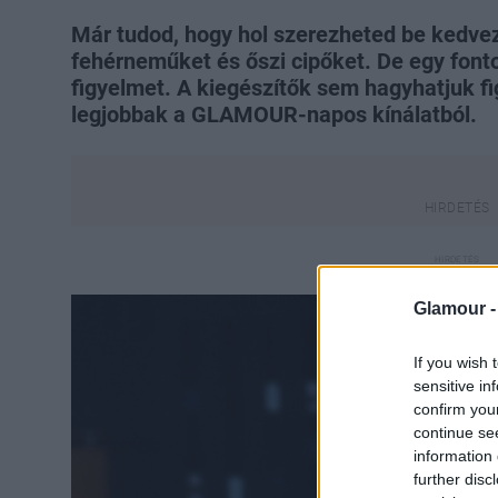
Már tudod, hogy hol szerezheted be kedve
fehérneműket és őszi cipőket. De egy fonto
figyelmet. A kiegészítők sem hagyhatjuk fi
legjobbak a GLAMOUR-napos kínálatból.
Glamour 
If you wish 
sensitive in
confirm you
continue se
information 
further disc