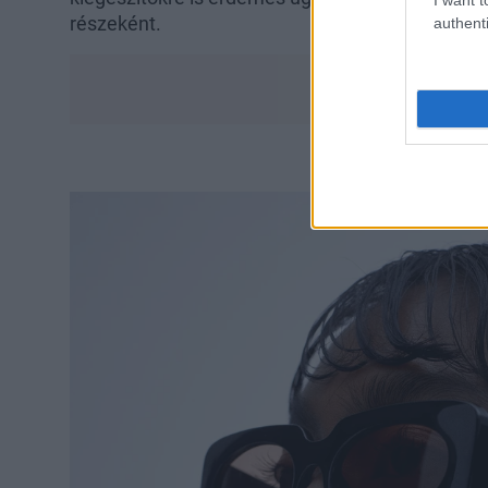
részeként.
authenti