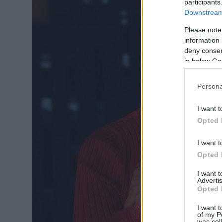
participants
Downstream 
Please note
information 
deny consent
in below Go
Persona
I want t
Opted 
I want t
Opted 
I want 
Advertis
Opted 
I want t
of my P
was col