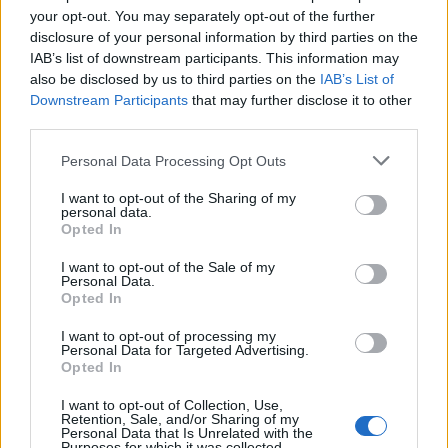
your opt-out. You may separately opt-out of the further
disclosure of your personal information by third parties on the
IAB’s list of downstream participants. This information may
also be disclosed by us to third parties on the
IAB’s List of
+ 2
Downstream Participants
that may further disclose it to other
third parties.
Please note that this website/app uses one or more Google
Personal Data Processing Opt Outs
services and may gather and store information including but
not limited to your visit or usage behaviour. You may click to
I want to opt-out of the Sharing of my
personal data.
grant or deny consent to Google and its third-party tags to
Opted In
use your data for below specified purposes in below Google
consent section.
I want to opt-out of the Sale of my
Personal Data.
Opted In
I want to opt-out of processing my
Personal Data for Targeted Advertising.
Opted In
I want to opt-out of Collection, Use,
Retention, Sale, and/or Sharing of my
Personal Data that Is Unrelated with the
Purposes for which it was collected.