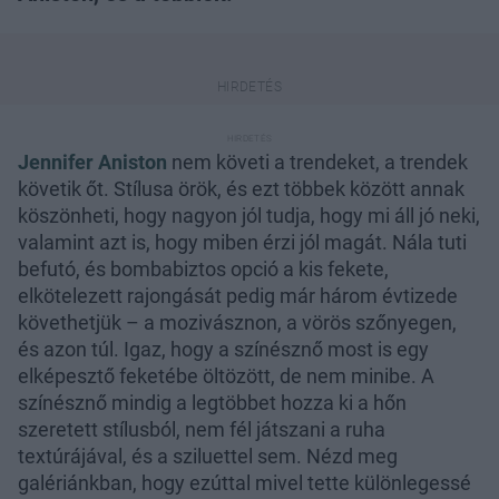
Jennifer Aniston
nem követi a trendeket, a trendek
követik őt. Stílusa örök, és ezt többek között annak
köszönheti, hogy nagyon jól tudja, hogy mi áll jó neki,
valamint azt is, hogy miben érzi jól magát. Nála tuti
befutó, és bombabiztos opció a kis fekete,
elkötelezett rajongását pedig már három évtizede
követhetjük – a mozivásznon, a vörös szőnyegen,
és azon túl. Igaz, hogy a színésznő most is egy
elképesztő feketébe öltözött, de nem minibe. A
színésznő mindig a legtöbbet hozza ki a hőn
szeretett stílusból, nem fél játszani a ruha
textúrájával, és a sziluettel sem. Nézd meg
galériánkban, hogy ezúttal mivel tette különlegessé