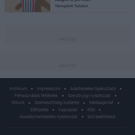
Támogatott Tartalom
Archívum
Impresszum
Adatkezelési tájékoztató
Felhasználási feltételek
Szerzői jogi nyilatkozat
Rólunk
Szerkesztőségi küldetés
Médiaajánlat
Előfizetés
Kapcsolat
RSS
Akadálymentesítési nyilatkozat
Süti beállítások