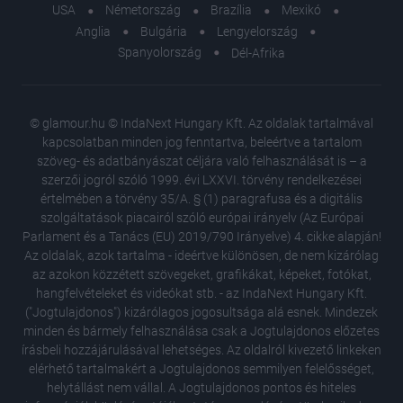
USA
Németország
Brazília
Mexikó
Anglia
Bulgária
Lengyelország
Spanyolország
Dél-Afrika
© glamour.hu © IndaNext Hungary Kft. Az oldalak tartalmával
kapcsolatban minden jog fenntartva, beleértve a tartalom
szöveg- és adatbányászat céljára való felhasználását is – a
szerzői jogról szóló 1999. évi LXXVI. törvény rendelkezései
értelmében a törvény 35/A. § (1) paragrafusa és a digitális
szolgáltatások piacairól szóló európai irányelv (Az Európai
Parlament és a Tanács (EU) 2019/790 Irányelve) 4. cikke alapján!
Az oldalak, azok tartalma - ideértve különösen, de nem kizárólag
az azokon közzétett szövegeket, grafikákat, képeket, fotókat,
hangfelvételeket és videókat stb. - az IndaNext Hungary Kft.
("Jogtulajdonos") kizárólagos jogosultsága alá esnek. Mindezek
minden és bármely felhasználása csak a Jogtulajdonos előzetes
írásbeli hozzájárulásával lehetséges. Az oldalról kivezető linkeken
elérhető tartalmakért a Jogtulajdonos semmilyen felelősséget,
helytállást nem vállal. A Jogtulajdonos pontos és hiteles
Gelencs