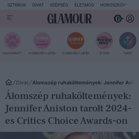
SZTÁROK
DIVAT
SZÉPSÉG
ÉLETMÓD
HOROSZKÓP
KU
MANCSPARTY
NYEREMÉNYJÁTÉK
NYEREMÉNYJÁTÉK
SYOSS
TAROT
Divat
Álomszép ruhaköltemények: Jennifer Anisto
Álomszép ruhaköltemények:
Jennifer Aniston tarolt 2024-
es Critics Choice Awards-on