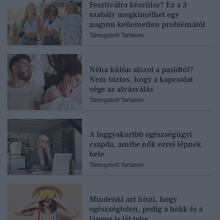
Fesztiválra készülsz? Ez a 3
szabály megkímélhet egy
nagyon kellemetlen problémától
Támogatott Tartalom
Néha külön alszol a pasidtól?
Nem biztos, hogy a kapcsolat
vége az alvásválás
Támogatott Tartalom
A leggyakoribb egészségügyi
csapda, amibe nők ezrei lépnek
bele
Támogatott Tartalom
Mindenki azt hiszi, hogy
egészségtelen, pedig a hekk és a
lángos is jót tehe