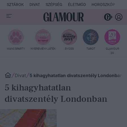
SZTÁROK
DIVAT
SZÉPSÉG
ÉLETMÓD
HOROSZKÓP
KU
MANCSPARTY
NYEREMÉNYJÁTÉK
SYOSS
TAROT
GLAMOUR
20
Divat
5 kihagyhatatlan divatszentély Londonban
5 kihagyhatatlan
divatszentély Londonban