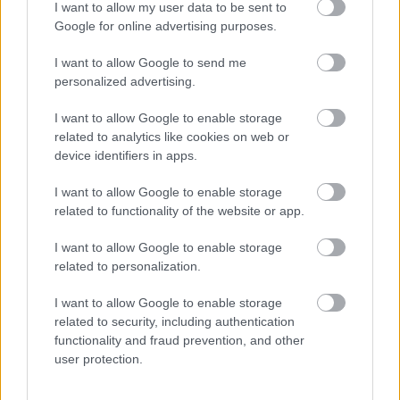
I want to allow my user data to be sent to
Google for online advertising purposes.
I want to allow Google to send me
personalized advertising.
I want to allow Google to enable storage
Jelenleg is tart (július 9-ig) a Christian Louboutin
related to analytics like cookies on web or
munkássága előtt tisztelgő kiállítás, ahol húsz év
device identifiers in apps.
lenyűgöző mestermunkáját nézheted meg, a több,
I want to allow Google to enable storage
mint 200 cipő és táska mellett a tervezés kreatív
related to functionality of the website or app.
folyamatába is beleshetsz.
Honlap:
http://designmuseum.org/
I want to allow Google to enable storage
related to personalization.
4. Oxford Street
I want to allow Google to enable storage
related to security, including authentication
functionality and fraud prevention, and other
user protection.