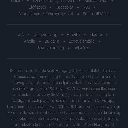
Rólunk
Szerkesztőségi küldetés
Médiaajánlat
Előfizetés
Kapcsolat
RSS
Akadálymentesítési nyilatkozat
Süti beállítások
USA
Németország
Brazília
Mexikó
Anglia
Bulgária
Lengyelország
Spanyolország
Dél-Afrika
© glamour.hu © IndaNext Hungary Kft. Az oldalak tartalmával
kapcsolatban minden jog fenntartva, beleértve a tartalom
szöveg- és adatbányászat céljára való felhasználását is – a
szerzői jogról szóló 1999. évi LXXVI. törvény rendelkezései
értelmében a törvény 35/A. § (1) paragrafusa és a digitális
szolgáltatások piacairól szóló európai irányelv (Az Európai
Parlament és a Tanács (EU) 2019/790 Irányelve) 4. cikke alapján!
Az oldalak, azok tartalma - ideértve különösen, de nem kizárólag
az azokon közzétett szövegeket, grafikákat, képeket, fotókat,
hangfelvételeket és videókat stb. - az IndaNext Hungary Kft.