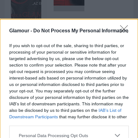
Glamour -
Do Not Process My Personal Information
If you wish to opt-out of the sale, sharing to third parties, or
GLAMOUR-
GLAMOUR
GLAMOUR
processing of your personal or sensitive information for
NAPOK
BOOK
CAP -
targeted advertising by us, please use the below opt-out
section to confirm your selection. Please note that after your
TAVASZ
SZTÁRKULT
WASHED
opt-out request is processed you may continue seeing
CSOMAG
USZ
PINK
interest-based ads based on personal information utilized by
us or personal information disclosed to third parties prior to
2490 Ft
2990 Ft
9990 Ft
your opt-out. You may separately opt-out of the further
disclosure of your personal information by third parties on the
IAB’s list of downstream participants. This information may
Vásárlás
Vásárlás
Vásárlás
also be disclosed by us to third parties on the
IAB’s List of
Downstream Participants
that may further disclose it to other
third parties.
3. Design Museum
Please note that this website/app uses one or more Google
Personal Data Processing Opt Outs