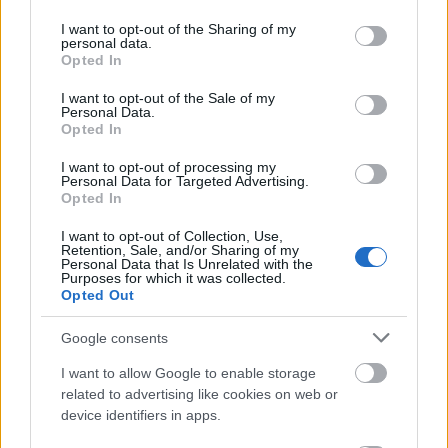
services and may gather and store information including but
not limited to your visit or usage behaviour. You may click to
I want to opt-out of the Sharing of my
Ha Londonban jársz, mindenképpen látogass el a
personal data.
grant or deny consent to Google and its third-party tags to
Design Museumba, itt ugyanis a világ
Opted In
use your data for below specified purposes in below Google
legizgalmasabb formatervezett tárgyait gyűjtötték
consent section.
I want to opt-out of the Sale of my
össze, ráadásul még a divat szerelmeseire is
Personal Data.
gondoltak.
Opted In
I want to opt-out of processing my
Personal Data for Targeted Advertising.
Opted In
I want to opt-out of Collection, Use,
Retention, Sale, and/or Sharing of my
Personal Data that Is Unrelated with the
Purposes for which it was collected.
Opted Out
Google consents
I want to allow Google to enable storage
related to advertising like cookies on web or
device identifiers in apps.