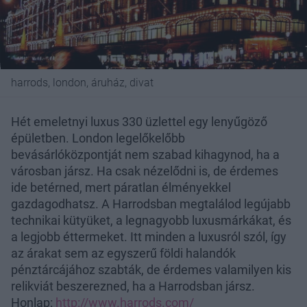
harrods, london, áruház, divat
Hét emeletnyi luxus 330 üzlettel egy lenyűgöző
épületben. London legelőkelőbb
bevásárlóközpontját nem szabad kihagynod, ha a
városban jársz. Ha csak nézelődni is, de érdemes
ide betérned, mert páratlan élményekkel
gazdagodhatsz. A Harrodsban megtalálod legújabb
technikai kütyüket, a legnagyobb luxusmárkákat, és
a legjobb éttermeket. Itt minden a luxusról szól, így
az árakat sem az egyszerű földi halandók
pénztárcájához szabták, de érdemes valamilyen kis
relikviát beszerezned, ha a Harrodsban jársz.
Honlap:
http://www.harrods.com/