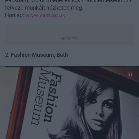
Packham, Victor Stiebel és sok más kiemelkedő brit
tervező munkáit nézheted meg.
Honlap:
www.vam.ac.uk
2. Fashion Museum, Bath