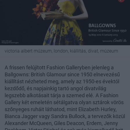
victoria albert múzeum, london, kiállítás, divat, múzeum
A frissen felújított Fashion Galleryben jelenleg a
Ballgowns: British Glamour since 1950 elnevezésű
kiállítást nézheted meg, amely az 1950-es évektól
kezdődő, és napjainkig tartó angol divatvilág
legszebb alkotásait tárja a szemed elé. A Fashion
Gallery két emeletén sétálgatva olyan sztárok vörös
szőnyeges ruháit láthatod, mint Elizabeth Hurley,
Bianca Jagger vagy Sandra Bullock, a tervezők közül
Alexander McQueen, Giles Deacon, Erdem, Jenny