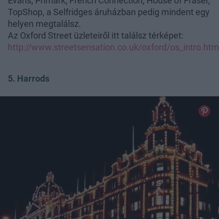
Evans, Primark, French Connection, House of Fraser,
TopShop, a Selfridges áruházban pedig mindent egy
helyen megtalálsz.
Az Oxford Street üzleteiről itt találsz térképet:
http://www.streetsensation.co.uk/oxford/os_intro.htm
5. Harrods