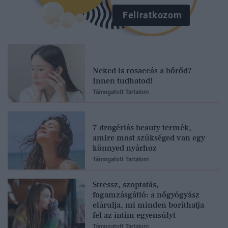
Feliratkozom
Neked is rosaceás a bőrőd?
Innen tudhatod!
Támogatott Tartalom
7 drogériás beauty termék,
amire most szükséged van egy
könnyed nyárhoz
Támogatott Tartalom
Stressz, szoptatás,
fogamzásgátló: a nőgyógyász
elárulja, mi minden boríthatja
fel az intim egyensúlyt
Támogatott Tartalom