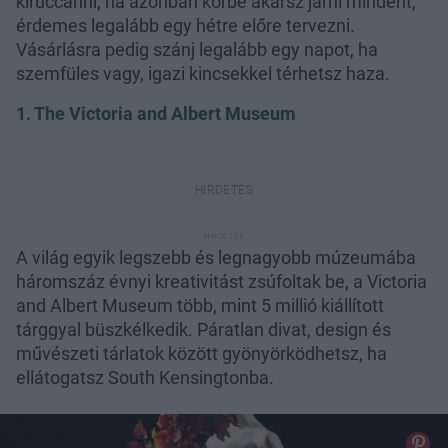
kiruccanni, ha azonban körbe akarsz járni mindent,
érdemes legalább egy hétre előre tervezni.
Vásárlásra pedig szánj legalább egy napot, ha
szemfüles vagy, igazi kincsekkel térhetsz haza.
1. The Victoria and Albert Museum
A világ egyik legszebb és legnagyobb múzeumába
háromszáz évnyi kreativitást zsúfoltak be, a Victoria
and Albert Museum több, mint 5 millió kiállított
tárggyal büszkélkedik. Páratlan divat, design és
művészeti tárlatok között gyönyörködhetsz, ha
ellátogatsz South Kensingtonba.