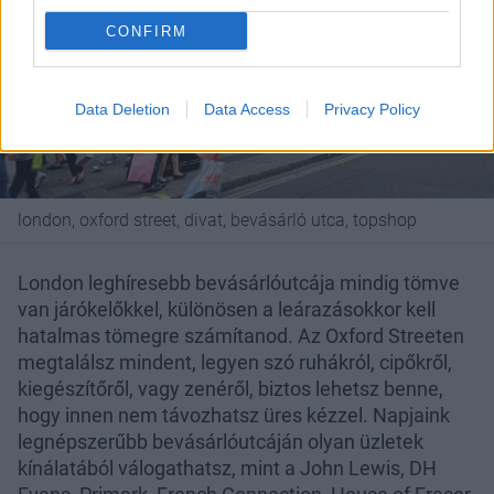
CONFIRM
Data Deletion
Data Access
Privacy Policy
london, oxford street, divat, bevásárló utca, topshop
London leghíresebb bevásárlóutcája mindig tömve
van járókelőkkel, különösen a leárazásokkor kell
hatalmas tömegre számítanod. Az Oxford Streeten
megtalálsz mindent, legyen szó ruhákról, cipőkről,
kiegészítőről, vagy zenéről, biztos lehetsz benne,
hogy innen nem távozhatsz üres kézzel. Napjaink
legnépszerűbb bevásárlóutcáján olyan üzletek
kínálatából válogathatsz, mint a John Lewis, DH