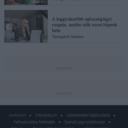
A leggyakoribb egészségügyi
csapda, amibe nők ezrei lépnek
bele
Támogatott Tartalom
Archívum
Impresszum
Adatkezelési tájékoztató
Felhasználási feltételek
Szerzői jogi nyilatkozat