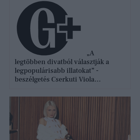
„A
legtöbben divatból választják a
legpopulárisabb illatokat” -
beszélgetés Cserkuti Viola
parfümkurátorral