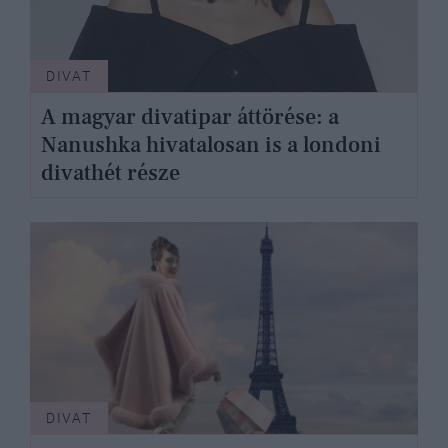
DIVAT
A magyar divatipar áttörése: a
Nanushka hivatalosan is a londoni
divathét része
DIVAT