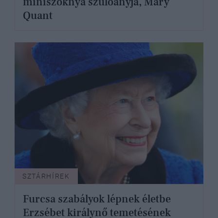
miniszoknya szülőanyja, Mary
Quant
SZTÁRHÍREK
Furcsa szabályok lépnek életbe
Erzsébet királynő temetésének