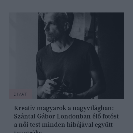
DIVAT
Kreatív magyarok a nagyvilágban:
Szántai Gábor Londonban élő fotóst
a női test minden hibájával együtt