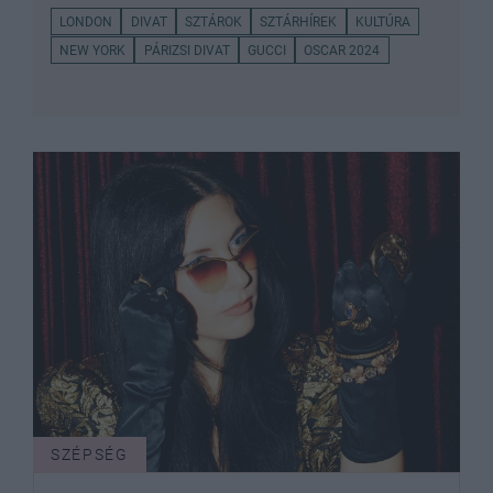
LONDON
DIVAT
SZTÁROK
SZTÁRHÍREK
KULTÚRA
NEW YORK
PÁRIZSI DIVAT
GUCCI
OSCAR 2024
SZÉPSÉG