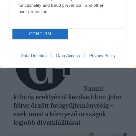
functionality and fraud prevention, and other
user protection.
DIVAT
CONFIRM
Data Deletion
Data Access
Privacy Policy
Naomi
kifutós ereklyéitől kezdve Elton John
féltve őrzött fotógyűjteményééig –
ezek most a környező országok
legjobb divatkiállításai