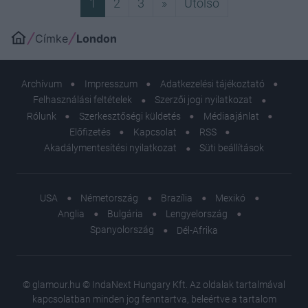
Következő
Utolsó
1
2
3
»
Utolsó
Címke
London
Archívum
Impresszum
Adatkezelési tájékoztató
Felhasználási feltételek
Szerzői jogi nyilatkozat
Rólunk
Szerkesztőségi küldetés
Médiaajánlat
Előfizetés
Kapcsolat
RSS
Akadálymentesítési nyilatkozat
Süti beállítások
USA
Németország
Brazília
Mexikó
Anglia
Bulgária
Lengyelország
Spanyolország
Dél-Afrika
© glamour.hu © IndaNext Hungary Kft. Az oldalak tartalmával
kapcsolatban minden jog fenntartva, beleértve a tartalom