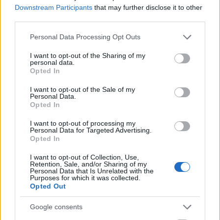
Downstream Participants
that may further disclose it to other
Erdei
third parties.
Gergő: Az otthonunk egy
Please note that this website/app uses one or more Google
Personal Data Processing Opt Outs
fantáziavilág, ahol bármikor
services and may gather and store information including but
not limited to your visit or usage behaviour. You may click to
I want to opt-out of the Sharing of my
elbújhatunk
personal data.
grant or deny consent to Google and its third-party tags to
Opted In
use your data for below specified purposes in below Google
consent section.
I want to opt-out of the Sale of my
Personal Data.
Opted In
I want to opt-out of processing my
Personal Data for Targeted Advertising.
Opted In
I want to opt-out of Collection, Use,
Retention, Sale, and/or Sharing of my
Personal Data that Is Unrelated with the
Purposes for which it was collected.
Opted Out
Google consents