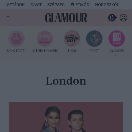
SZTÁROK
DIVAT
SZÉPSÉG
ÉLETMÓD
HOROSZKÓP
KU
MANCSPARTY
NYEREMÉNYJÁTÉK
SYOSS
TAROT
GLAMOUR
20
London