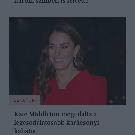
három színben is felvette
SZTÁROK
Kate Middleton megtalálta a
legcsodálatosabb karácsonyi
kabátot