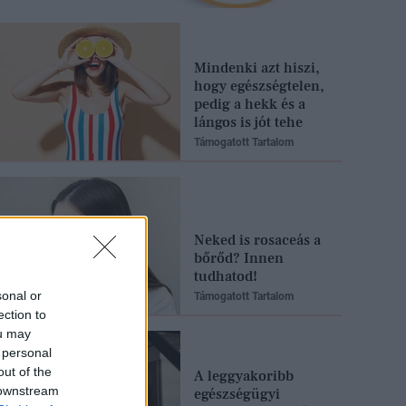
Mindenki azt hiszi,
hogy egészségtelen,
pedig a hekk és a
lángos is jót tehe
Támogatott Tartalom
Neked is rosaceás a
bőrőd? Innen
tudhatod!
sonal or
Támogatott Tartalom
ection to
ou may
 personal
out of the
A leggyakoribb
 downstream
egészségügyi