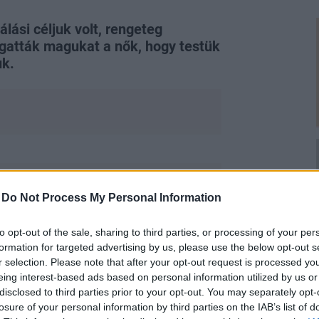
lási céljuk volt, rengeteg
rgatták magukat a nők, hogy testük
uk.
-
Do Not Process My Personal Information
to opt-out of the sale, sharing to third parties, or processing of your per
észítői lehetnek az összeállításunknak.
formation for targeted advertising by us, please use the below opt-out s
b mintákkal és fazonokkal
r selection. Please note that after your opt-out request is processed y
eing interest-based ads based on personal information utilized by us or
at.
disclosed to third parties prior to your opt-out. You may separately opt-
ékonyabbnak tűnhet a csípőnk anélkül,
losure of your personal information by third parties on the IAB’s list of
en nő álma válik valóra ennek az