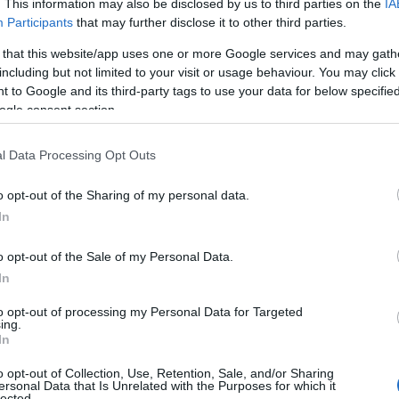
. This information may also be disclosed by us to third parties on the
IA
Participants
that may further disclose it to other third parties.
 that this website/app uses one or more Google services and may gath
including but not limited to your visit or usage behaviour. You may click 
 to Google and its third-party tags to use your data for below specifi
ogle consent section.
nc nyári darabod szexi és praktikus
l Data Processing Opt Outs
o opt-out of the Sharing of my personal data.
In
o opt-out of the Sale of my Personal Data.
In
to opt-out of processing my Personal Data for Targeted
ing.
In
o opt-out of Collection, Use, Retention, Sale, and/or Sharing
ersonal Data that Is Unrelated with the Purposes for which it
lected.