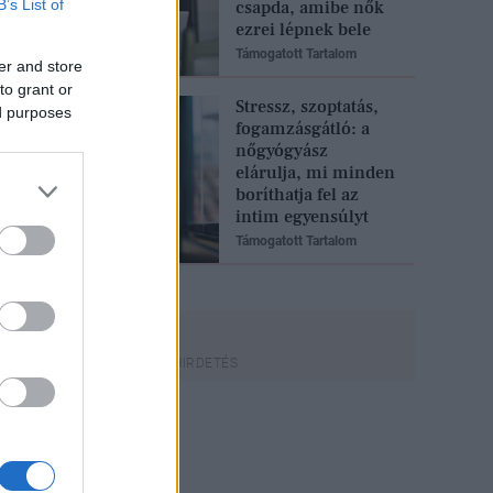
B’s List of
csapda, amibe nők
ezrei lépnek bele
Támogatott Tartalom
er and store
to grant or
Stressz, szoptatás,
ed purposes
fogamzásgátló: a
nőgyógyász
elárulja, mi minden
boríthatja fel az
intim egyensúlyt
Támogatott Tartalom