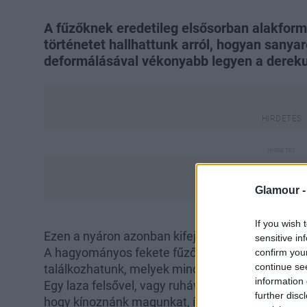
A fűzőknek eredetileg elsősorban alakformá
történetet hallhattunk arról, hogyan sanya
deformálásával vékonyabb legyen a derek
Glamour 
If you wish 
Ezen a nyáron azonban kifejezetten divatos kieg
sensitive in
A hagyományos fekete fűzőn túl egyre extrémeb
confirm you
continue se
találkozhatunk, melyek mind kiemelik az alakunk
information 
Egy laza felsővel, vagy ruhával viselve sokkal v
further disc
hogy kínoznánk magunkat, így valószínűleg mind