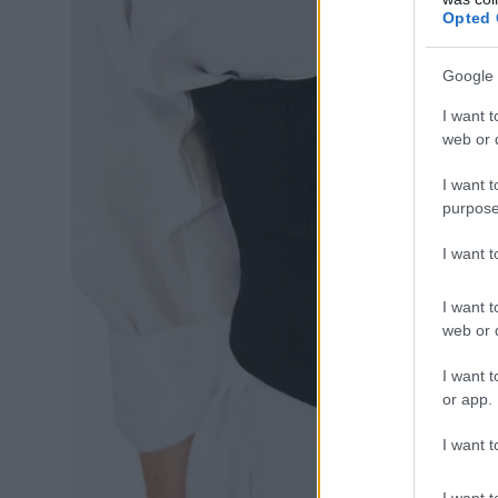
Opted 
Google 
I want t
web or d
I want t
purpose
I want 
I want t
web or d
I want t
or app.
I want t
I want t