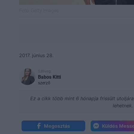
Fotó:
Getty Images
2017. június 28.
Szöveg:
Babos Kitti
szerző
Ez a cikk több mint 6 hónapja frissült utoljár
lehetnek.
Megosztás
Küldés Mess