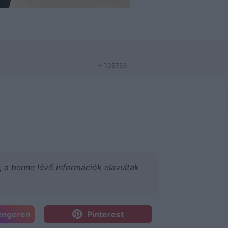
a, a benne lévő információk elavultak
engeren
Pinterest