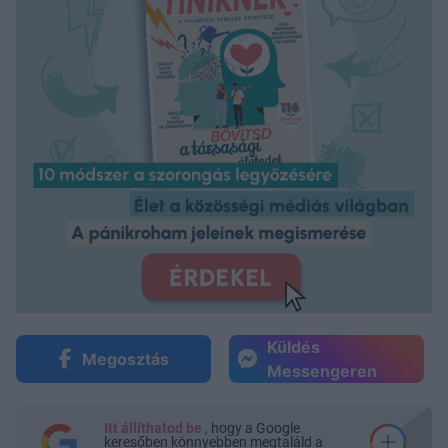
Küldés
Megosztás
Messengeren
Itt állíthatod be
, hogy a Google
keresőben könnyebben megtaláld a