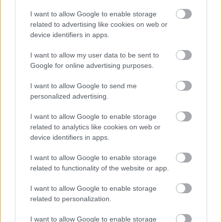
I want to allow Google to enable storage
related to advertising like cookies on web or
device identifiers in apps.
I want to allow my user data to be sent to
Google for online advertising purposes.
I want to allow Google to send me
GLAMOUR-
GLAMOUR
GLAMOUR
personalized advertising.
NAPOK
BOOK
CAP -
TAVASZ
SZTÁRKULT
WASHED
I want to allow Google to enable storage
CSOMAG
USZ
PINK
related to analytics like cookies on web or
device identifiers in apps.
2490 Ft
2990 Ft
9990 Ft
I want to allow Google to enable storage
related to functionality of the website or app.
Vásárlás
Vásárlás
Vásárlás
I want to allow Google to enable storage
related to personalization.
I want to allow Google to enable storage