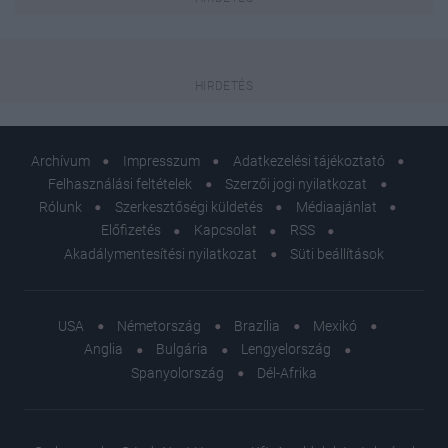
Archívum
Impresszum
Adatkezelési tájékoztató
Felhasználási feltételek
Szerzői jogi nyilatkozat
Rólunk
Szerkesztőségi küldetés
Médiaajánlat
Előfizetés
Kapcsolat
RSS
Akadálymentesítési nyilatkozat
Süti beállítások
USA
Németország
Brazília
Mexikó
Anglia
Bulgária
Lengyelország
Spanyolország
Dél-Afrika