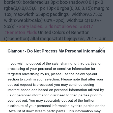
border:0; border-radius:3px; box-shadow:0 0 1px 0
rgba(0,0,0,0.5),0 1px 10px 0 rgba(0,0,0,0.15); margin:
1px; max-width:658px; padding:0; width:99.375%;
width:-webkit-calc(100% - 2px); width:calc(100% -
2px);">
Sorry ladies. Girls not allowed! #SS17
#Benetton #kids
United Colors of Benetton
(@benetton) által megosztott bejegyzés, 2017. Jún
2., 03:00 PDT
Glamour -
Do Not Process My Personal Information
If you wish to opt-out of the sale, sharing to third parties, or
processing of your personal or sensitive information for
targeted advertising by us, please use the below opt-out
section to confirm your selection. Please note that after your
opt-out request is processed you may continue seeing
interest-based ads based on personal information utilized by
us or personal information disclosed to third parties prior to
your opt-out. You may separately opt-out of the further
disclosure of your personal information by third parties on the
IAB’s list of downstream participants. This information may