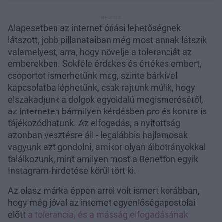
Alapesetben az internet óriási lehetőségnek
látszott, jobb pillanataiban még most annak látszik
valamelyest, arra, hogy növelje a toleranciát az
emberekben. Sokféle érdekes és értékes embert,
csoportot ismerhetünk meg, szinte bárkivel
kapcsolatba léphetünk, csak rajtunk múlik, hogy
elszakadjunk a dolgok egyoldalú megismerésétől,
az interneten bármilyen kérdésben pro és kontra is
tájékozódhatunk. Az elfogadás, a nyitottság
azonban vesztésre áll - legalábbis hajlamosak
vagyunk azt gondolni, amikor olyan álbotrányokkal
találkozunk, mint amilyen most a Benetton egyik
Instagram-hirdetése körül tört ki.
Az olasz márka éppen arról volt ismert korábban,
hogy még jóval az internet egyenlőségapostolai
előtt
a tolerancia, és a másság elfogadásának