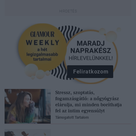
Feliratkozom
Stressz, szoptatás,
fogamzásgátló: a nőgyógyász
elárulja, mi minden boríthatja
fel az intim egyensúlyt
Támogatott Tartalom