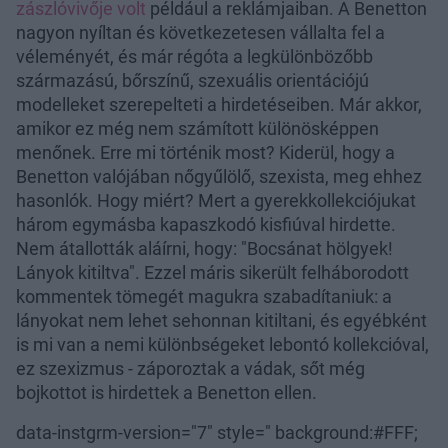
zászlóvivője volt
például a reklámjaiban. A Benetton
nagyon nyíltan és következetesen vállalta fel a
véleményét, és már régóta a legkülönbözőbb
származású, bőrszínű, szexuális orientációjú
modelleket szerepelteti a hirdetéseiben. Már akkor,
amikor ez még nem számított különösképpen
menőnek. Erre mi történik most? Kiderül, hogy a
Benetton valójában nőgyűlölő, szexista, meg ehhez
hasonlók. Hogy miért? Mert a gyerekkollekciójukat
három egymásba kapaszkodó kisfiúval hirdette.
Nem átallották aláírni, hogy: "Bocsánat hölgyek!
Lányok kitiltva". Ezzel máris sikerült felháborodott
kommentek tömegét magukra szabadítaniuk: a
lányokat nem lehet sehonnan kitiltani, és egyébként
is mi van a nemi különbségeket lebontó kollekcióval,
ez szexizmus - záporoztak a vádak, sőt még
bojkottot is hirdettek a Benetton ellen.
data-instgrm-version="7" style=" background:#FFF;