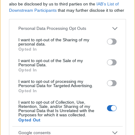
also be disclosed by us to third parties on the
IAB’s List of
Downstream Participants
that may further disclose it to other
third parties.
Please note that this website/app uses one or more Google
Personal Data Processing Opt Outs
services and may gather and store information including but
not limited to your visit or usage behaviour. You may click to
I want to opt-out of the Sharing of my
personal data.
grant or deny consent to Google and its third-party tags to
Opted In
use your data for below specified purposes in below Google
consent section.
I want to opt-out of the Sale of my
Personal Data.
Opted In
I want to opt-out of processing my
Personal Data for Targeted Advertising.
Opted In
I want to opt-out of Collection, Use,
Retention, Sale, and/or Sharing of my
Personal Data that Is Unrelated with the
Purposes for which it was collected.
Opted Out
Google consents