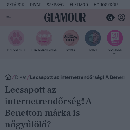
SZTÁROK
DIVAT
SZÉPSÉG
ÉLETMÓD
HOROSZKÓP
KU
MANCSPARTY
NYEREMÉNYJÁTÉK
SYOSS
TAROT
GLAMOUR
20
Divat
Lecsapott az internetrendőrség! A Benetto
Lecsapott az
internetrendőrség! A
Benetton márka is
nőgyűlölő?