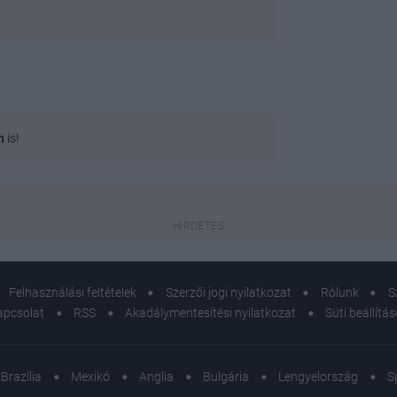
n
is!
Felhasználási feltételek
Szerzői jogi nyilatkozat
Rólunk
S
apcsolat
RSS
Akadálymentesítési nyilatkozat
Süti beállítá
Brazília
Mexikó
Anglia
Bulgária
Lengyelország
S