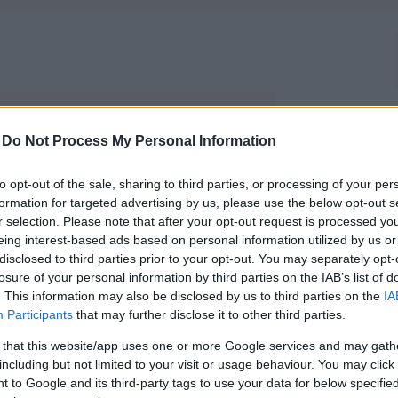
a, a benne lévő információk elavultak
-
Do Not Process My Personal Information
to opt-out of the sale, sharing to third parties, or processing of your per
engeren
Pinterest
formation for targeted advertising by us, please use the below opt-out s
r selection. Please note that after your opt-out request is processed y
eing interest-based ads based on personal information utilized by us or
etteket bemutatni nektek inspiráló
disclosed to third parties prior to your opt-out. You may separately opt-
losure of your personal information by third parties on the IAB’s list of
Nagykövete, Miták Berni osztja
. This information may also be disclosed by us to third parties on the
IA
ész héten, hanem azt is, hogy
Participants
that may further disclose it to other third parties.
 that this website/app uses one or more Google services and may gath
including but not limited to your visit or usage behaviour. You may click 
 to Google and its third-party tags to use your data for below specifi