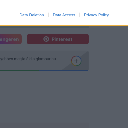
Data Deletion
Data Access
Privacy Policy
sengeren
Pinterest
nyebben megtaláld a glamour.hu