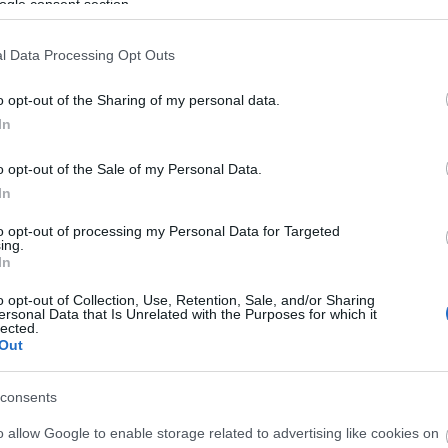
ogle consent section.
l Data Processing Opt Outs
o opt-out of the Sharing of my personal data.
In
o opt-out of the Sale of my Personal Data.
In
to opt-out of processing my Personal Data for Targeted
ing.
In
ut most könyvolvasásra. Emlékszem
o opt-out of Collection, Use, Retention, Sale, and/or Sharing
ersonal Data that Is Unrelated with the Purposes for which it
ett olvasni egy kötelező olvasmányt,
lected.
Out
Mivel alapvetően filmet és sorozatot
étegűek azok az olvasmányok, amik
en nézek filmen, mint olvasok. Így
consents
elnek, legutóbb olvastam Popper Péter
o allow Google to enable storage related to advertising like cookies on
 két könyvet vásároltam a