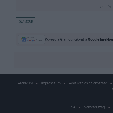
GLAMOUR
Kövesd a Glamour cikkeit a
Google hírekbe
Archívum
Impresszum
Adatkezelési tájékoztató
K
USA
Németország