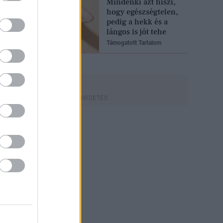
Mindenki azt hiszi,
hogy egészségtelen,
pedig a hekk és a
lángos is jót tehe
Támogatott Tartalom