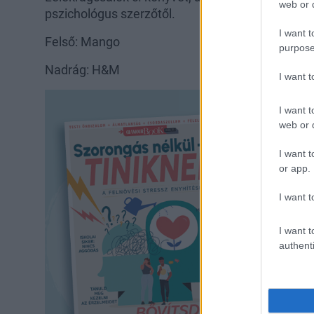
web or d
pszichológus szerzőtől.
I want t
Felső: Mango
purpose
Nadrág: H&M
I want 
I want t
web or d
I want t
or app.
I want t
I want t
authenti