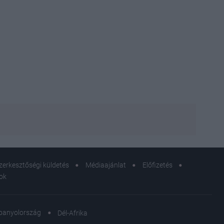
zerkesztőségi küldetés
Médiaajánlat
Előfizetés
sok
panyolország
Dél-Afrika