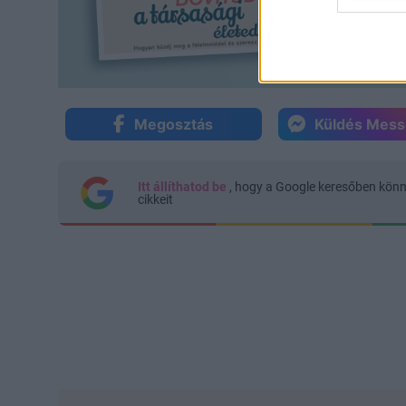
Megosztás
Küldés Mes
Itt állíthatod be
, hogy a Google keresőben kön
cikkeit