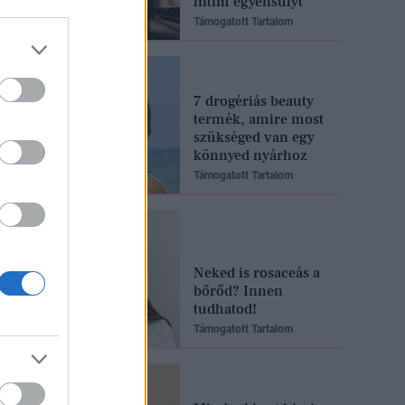
intim egyensúlyt
Támogatott Tartalom
7 drogériás beauty
termék, amire most
szükséged van egy
könnyed nyárhoz
Támogatott Tartalom
Neked is rosaceás a
bőrőd? Innen
tudhatod!
Támogatott Tartalom