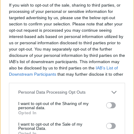
Persze a Prada felirat és a nemesfém alapanyag
If you wish to opt-out of the sale, sharing to third parties, or
okot adhat a borsos árra, mégis túlzásnak érezzük a
processing of your personal or sensitive information for
targeted advertising by us, please use the below opt-out
57 ezer forintos tarifát erre a kis semmiségre.
section to confirm your selection. Please note that after your
Méregdrága ikeás táska
, töbszászezer forintos
opt-out request is processed you may continue seeing
bevásárlószatyor
, hatvanezer egy gemkapocsért?
interest-based ads based on personal information utilized by
Mindenki megőrült? Mi jöhet még?
us or personal information disclosed to third parties prior to
your opt-out. You may separately opt-out of the further
disclosure of your personal information by third parties on the
IAB’s list of downstream participants. This information may
also be disclosed by us to third parties on the
IAB’s List of
Downstream Participants
that may further disclose it to other
third parties.
Please note that this website/app uses one or more Google
Personal Data Processing Opt Outs
services and may gather and store information including but
not limited to your visit or usage behaviour. You may click to
I want to opt-out of the Sharing of my
personal data.
grant or deny consent to Google and its third-party tags to
Opted In
use your data for below specified purposes in below Google
consent section.
I want to opt-out of the Sale of my
Personal Data.
Opted In