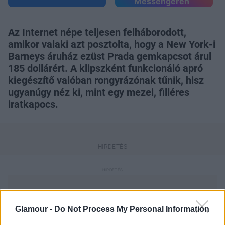
Messengeren
Az Internet népe teljesen felháborodott,
amikor valaki azt posztolta, hogy a New York-i
Barneys áruház ezüst Prada gemkapcsot árul
185 dollárért. A klipszként funkcionáló apró
kiegészítő valóban rongyrázónak tűnik, hisz
ugyanúgy néz ki, mint egy mezei, filléres
iratkapocs.
Glamour -
Do Not Process My Personal Information