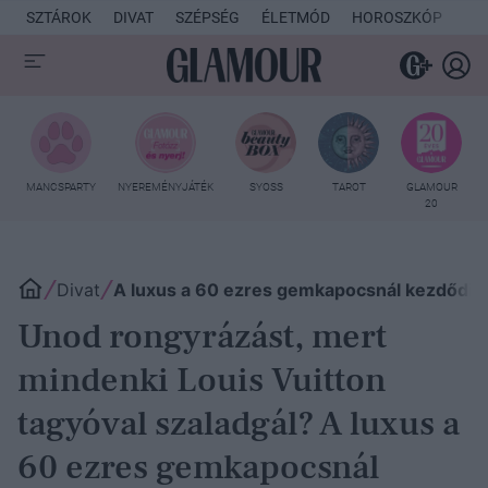
SZTÁROK
DIVAT
SZÉPSÉG
ÉLETMÓD
HOROSZKÓP
KU
MANCSPARTY
NYEREMÉNYJÁTÉK
SYOSS
TAROT
GLAMOUR
20
Divat
A luxus a 60 ezres gemkapocsnál kezdődik!
Unod rongyrázást, mert
mindenki Louis Vuitton
tagyóval szaladgál? A luxus a
60 ezres gemkapocsnál