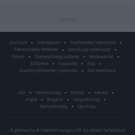
Archívum
Impresszum
Adatkezelési tájékoztató
Felhasználási feltételek
Szerzői jogi nyilatkozat
Rólunk
Szerkesztőségi küldetés
Médiaajánlat
Előfizetés
Kapcsolat
RSS
Akadálymentesítési nyilatkozat
Süti beállítások
USA
Németország
Brazília
Mexikó
Anglia
Bulgária
Lengyelország
Spanyolország
Dél-Afrika
© glamour.hu © IndaNext Hungary Kft. Az oldalak tartalmával