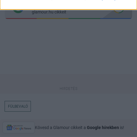
Itt állíthatod be
, hogy a Google
keresőben könnyebben megtaláld a
glamour.hu cikkeit
FÜLBEVALÓ
Kövesd a Glamour cikkeit a
Google hírekben
is!