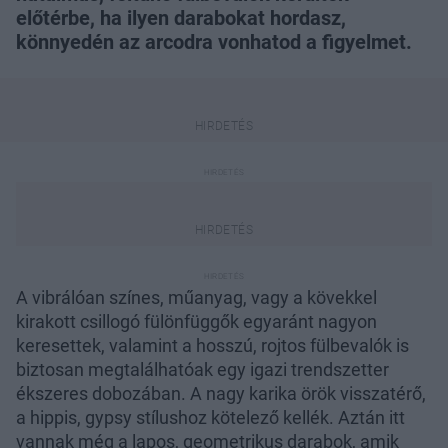
előtérbe, ha ilyen darabokat hordasz,
könnyedén az arcodra vonhatod a figyelmet.
A vibrálóan színes, műanyag, vagy a kövekkel
kirakott csillogó fülönfüggők egyaránt nagyon
keresettek, valamint a hosszú, rojtos fülbevalók is
biztosan megtalálhatóak egy igazi trendszetter
ékszeres dobozában. A nagy karika örök visszatérő,
a hippis, gypsy stílushoz kötelező kellék. Aztán itt
vannak még a lapos, geometrikus darabok, amik