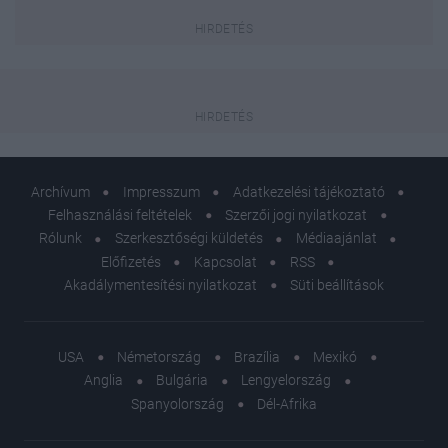
Archívum
Impresszum
Adatkezelési tájékoztató
Felhasználási feltételek
Szerzői jogi nyilatkozat
Rólunk
Szerkesztőségi küldetés
Médiaajánlat
Előfizetés
Kapcsolat
RSS
Akadálymentesítési nyilatkozat
Süti beállítások
USA
Németország
Brazília
Mexikó
Anglia
Bulgária
Lengyelország
Spanyolország
Dél-Afrika