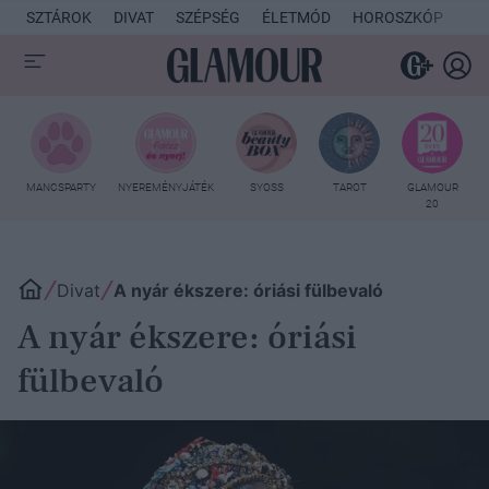
SZTÁROK
DIVAT
SZÉPSÉG
ÉLETMÓD
HOROSZKÓP
KU
MANCSPARTY
NYEREMÉNYJÁTÉK
SYOSS
TAROT
GLAMOUR
20
Divat
A nyár ékszere: óriási fülbevaló
A nyár ékszere: óriási
fülbevaló