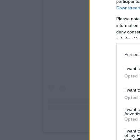
participants
Downstream 
Please note
information 
deny consent
in below Go
Persona
I want t
Opted 
I want t
Opted 
I want 
Advertis
Opted 
I want t
of my P
was col