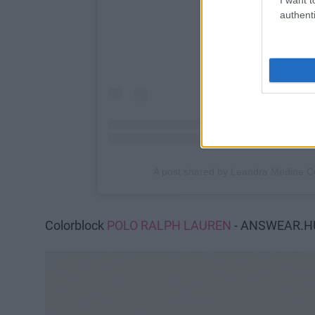
authenti
Colorblock
POLO RALPH LAUREN
- ANSWEAR.HU