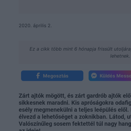
2020. április 2.
Ez a cikk több mint 6 hónapja frissült utoljár
lehetnek.
Megosztás
Küldés Mess
Zárt ajtók mögött, és zárt gardrób ajtók e
sikkesnek maradni. Kis apróságokra odaf
esély megmenekülni a teljes leépülés elől. 
élvezd a lehetőséget a zoknikban. Látod, u
Valószínűleg sosem fektettél túl nagy hangs
az ideje!