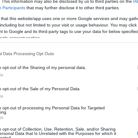
. This information may also be disclosed by us to third parties on the
IA
Participants
that may further disclose it to other third parties.
 that this website/app uses one or more Google services and may gath
including but not limited to your visit or usage behaviour. You may click 
 to Google and its third-party tags to use your data for below specifi
ogle consent section.
l Data Processing Opt Outs
o opt-out of the Sharing of my personal data.
In
o opt-out of the Sale of my Personal Data.
In
to opt-out of processing my Personal Data for Targeted
ing.
In
o opt-out of Collection, Use, Retention, Sale, and/or Sharing
ersonal Data that Is Unrelated with the Purposes for which it
lected.