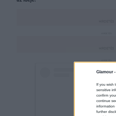
Glamour 
If you wish 
sensitive in
confirm you
continue se
information 
further disc