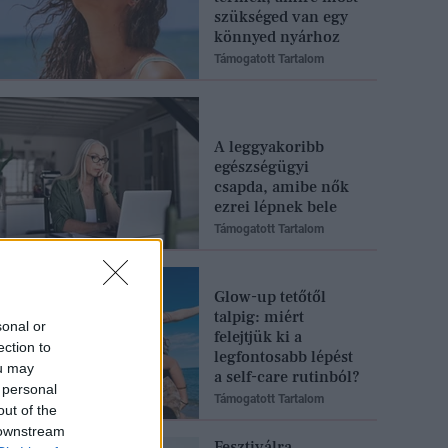
szükséged van egy
könnyed nyárhoz
Támogatott Tartalom
A leggyakoribb
egészségügyi
csapda, amibe nők
ezrei lépnek bele
Támogatott Tartalom
Glow-up tetőtől
talpig: miért
sonal or
felejtjük ki a
ection to
legfontosabb lépést
ou may
a self-care rutinból?
 personal
Támogatott Tartalom
out of the
 downstream
Fesztiválra