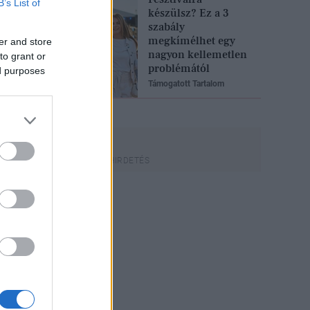
B’s List of
készülsz? Ez a 3
szabály
megkímélhet egy
er and store
nagyon kellemetlen
to grant or
problémától
ed purposes
Támogatott Tartalom