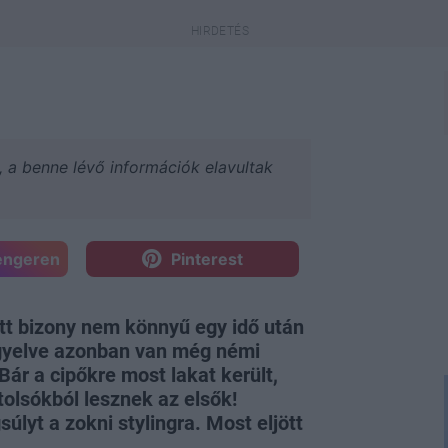
a, a benne lévő információk elavultak
engeren
Pinterest
lőtt bizony nem könnyű egy idő után
igyelve azonban van még némi
Bár a cipőkre most lakat került,
tolsókból lesznek az elsők!
úlyt a zokni stylingra. Most eljött