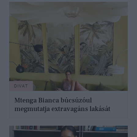
DIVAT
Mtenga Bianca búcsúzóul
megmutatja extravagáns lakását