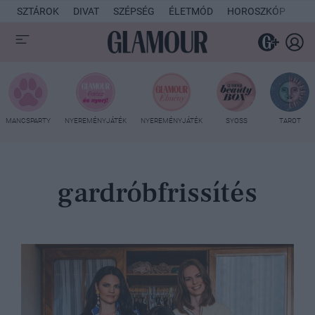
SZTÁROK
DIVAT
SZÉPSÉG
ÉLETMÓD
HOROSZKÓP
KU
MANCSPARTY
NYEREMÉNYJÁTÉK
NYEREMÉNYJÁTÉK
SYOSS
TAROT
gardróbfrissítés