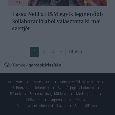
DIVAT
Lassu Nelli a H&M egyik legmenőbb
kollaborációjából választotta ki mai
szettjét
Következő
Utolsó
1
2
3
»
Utolsó
Címke
gardróbfrissítés
Archívum
Impresszum
Adatkezelési tájékoztató
Felhasználási feltételek
Szerzői jogi nyilatkozat
Rólunk
Szerkesztőségi küldetés
Médiaajánlat
Előfizetés
Kapcsolat
RSS
Akadálymentesítési nyilatkozat
Süti beállítások