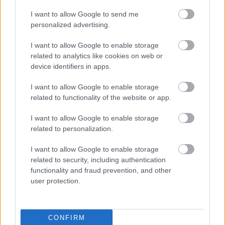
I want to allow Google to send me
DIVAT
personalized advertising.
Hogyan lehet a vásárlás egyszerre
I want to allow Google to enable storage
related to analytics like cookies on web or
kényelmes és környezettudatos?
device identifiers in apps.
I want to allow Google to enable storage
related to functionality of the website or app.
I want to allow Google to enable storage
related to personalization.
I want to allow Google to enable storage
related to security, including authentication
functionality and fraud prevention, and other
user protection.
ÉLETMÓD
Így tartsd rendben a
CONFIRM