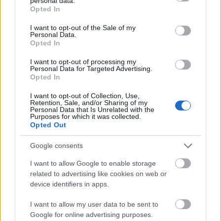
personal data.
grant or deny consent to Google and its third-party tags to
Opted In
use your data for below specified purposes in below Google
GARDRÓBFRISSÍTÉS
consent section.
I want to opt-out of the Sale of my
Personal Data.
Dukai Regina, Epres Panni és sokan
Opted In
mások már elküldték használt
I want to opt-out of processing my
ruháikat, melyeket 500 forintért
Personal Data for Targeted Advertising.
Opted In
vásárolhatsz meg!
I want to opt-out of Collection, Use,
Retention, Sale, and/or Sharing of my
Personal Data that Is Unrelated with the
Purposes for which it was collected.
Opted Out
Google consents
I want to allow Google to enable storage
related to advertising like cookies on web or
device identifiers in apps.
I want to allow my user data to be sent to
Google for online advertising purposes.