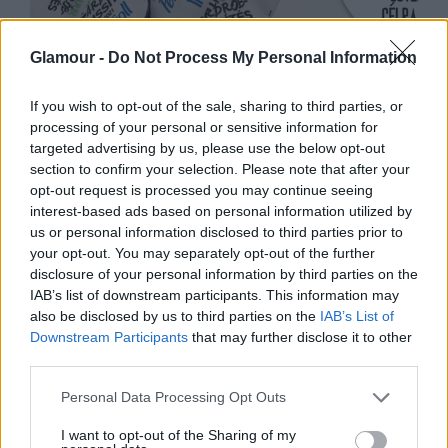
DIVAT
Glamour -
Do Not Process My Personal Information
December 10-12. között vásárolj
If you wish to opt-out of the sale, sharing to third parties, or
olcsón és jótékonykodj a
processing of your personal or sensitive information for
Gardróbfrissítésen az Etele Plazába
targeted advertising by us, please use the below opt-out
section to confirm your selection. Please note that after your
opt-out request is processed you may continue seeing
interest-based ads based on personal information utilized by
us or personal information disclosed to third parties prior to
your opt-out. You may separately opt-out of the further
disclosure of your personal information by third parties on the
IAB’s list of downstream participants. This information may
also be disclosed by us to third parties on the
IAB’s List of
Downstream Participants
that may further disclose it to other
third parties.
Please note that this website/app uses one or more Google
Personal Data Processing Opt Outs
services and may gather and store information including but
not limited to your visit or usage behaviour. You may click to
I want to opt-out of the Sharing of my