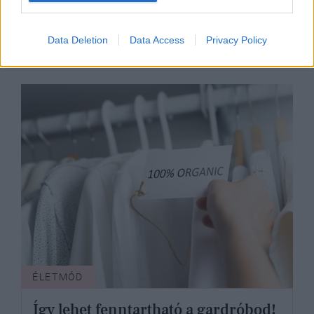
ruhásszekrényed, hogy könnyebben
elkészülj reggel
Data Deletion
Data Access
Privacy Policy
ÉLETMÓD
Így lehet fenntartható a gardróbod!