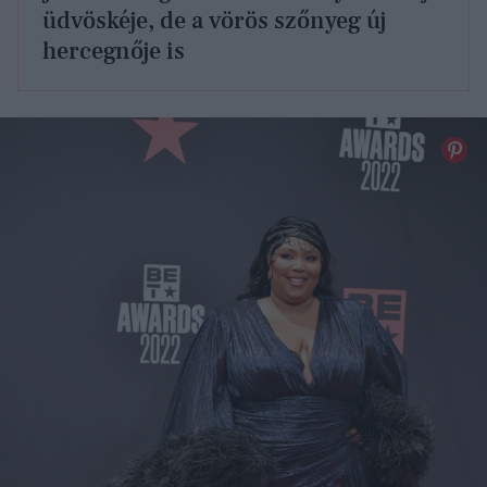
üdvöskéje, de a vörös szőnyeg új
hercegnője is