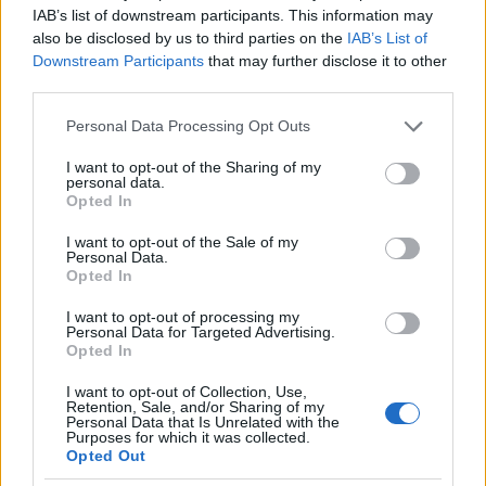
IAB’s list of downstream participants. This information may
also be disclosed by us to third parties on the
IAB’s List of
Jessica Chastain a 2022-es Oscar díjátadón | Fotó: Jeff
Downstream Participants
that may further disclose it to other
third parties.
Kravitz
Fotó:
Gettyimages.com
Please note that this website/app uses one or more Google
Personal Data Processing Opt Outs
services and may gather and store information including but
not limited to your visit or usage behaviour. You may click to
I want to opt-out of the Sharing of my
personal data.
grant or deny consent to Google and its third-party tags to
Opted In
use your data for below specified purposes in below Google
consent section.
I want to opt-out of the Sale of my
Personal Data.
Opted In
I want to opt-out of processing my
Personal Data for Targeted Advertising.
Opted In
I want to opt-out of Collection, Use,
Retention, Sale, and/or Sharing of my
Personal Data that Is Unrelated with the
Purposes for which it was collected.
Opted Out