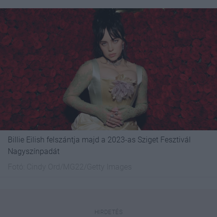
Billie Eilish felszántja majd a 2023-as Sziget Fesztivál
Nagyszínpadát
Fotó:
Cindy Ord/MG22/Getty Images