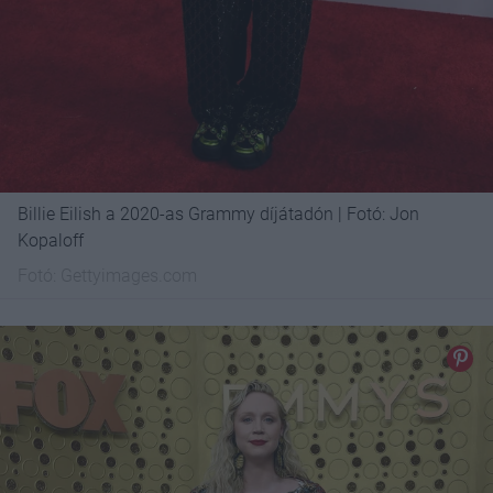
Billie Eilish a 2020-as Grammy díjátadón | Fotó: Jon
Kopaloff
Fotó:
Gettyimages.com