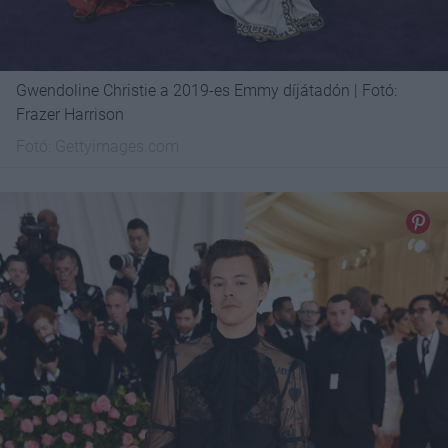
Gwendoline Christie a 2019-es Emmy díjátadón | Fotó:
Frazer Harrison
Fotó:
Gettyimages.com