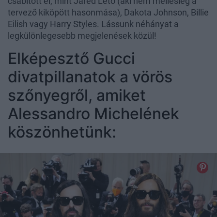
csábított el, mint Jared Leto (aki nem mellesleg a
tervező kiköpött hasonmása), Dakota Johnson, Billie
Eilish vagy Harry Styles. Lássunk néhányat a
legkülönlegesebb megjelenések közül!
Elképesztő Gucci
divatpillanatok a vörös
szőnyegről, amiket
Alessandro Michelének
köszönhetünk: