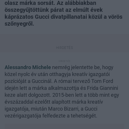
olasz márka sorsát. Az alábbiakban
összegyűjtöttünk párat az elmúlt évek
káprázatos Gucci divatpillanatai közül a vörös
szőnyegről.
Alessandro Michele
nemrég jelentette be, hogy
közel nyolc év után otthagyja kreatív igazgatói
pozícióját a Guccinál. A római tervező Tom Ford
idején lett a márka alkalmazottja és Frida Giannini
keze alatt dolgozott. 2015-ben lett a több mint egy
évszázaddal ezelőtt alapított márka kreatív
igazgatója, miután Marco Bizarri, a Gucci
vezérigazgatója felfedezte a tehetségét.