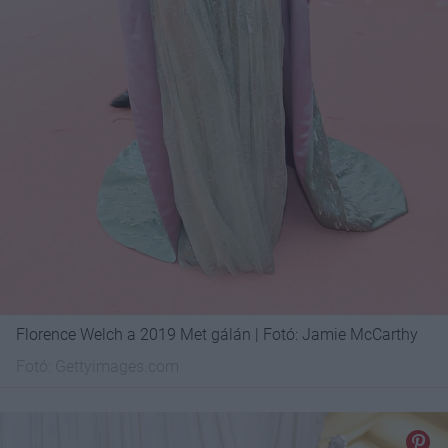
Florence Welch a 2019 Met gálán | Fotó: Jamie McCarthy
Fotó:
Gettyimages.com