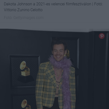
Dakota Johnson a 2021-es velencei filmfesztiválon | Fotó:
Vittorio Zunino Celotto
Fotó:
Gettyimages.com