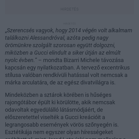
„
Szerencsés vagyok, hogy 2014 végén volt alkalmam
találkozni Alessandróval, azóta pedig nagy
örömünkre szolgált szorosan együtt dolgozni,
miközben a Gucci elindult a siker útján az elmúlt
nyolc évben.
” – mondta Bizarri Michele távozása
kapcsán egy nyilatkozatban. A tervező excentrikus
stílusa valóban rendkívüli hatással volt nemcsak a
márka arculatára, de az egész divatvilágra is.
Mindeközben a sztárok körében is hűséges
rajongótábor épült ki körülötte, akik nemcsak
odavoltak egyedülálló látásmódjáért, de
előszeretettel viselték a Gucci kreációit a
legrangosabb események vörös szőnyegén is.
Esztétikája nem egyszer olyan hírességeket