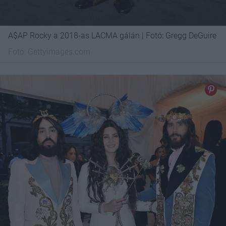
A$AP Rocky a 2018-as LACMA gálán | Fotó: Gregg DeGuire
Fotó:
Gettyimages.com
18 régi 
mint eg
Egy femi
nőknek 