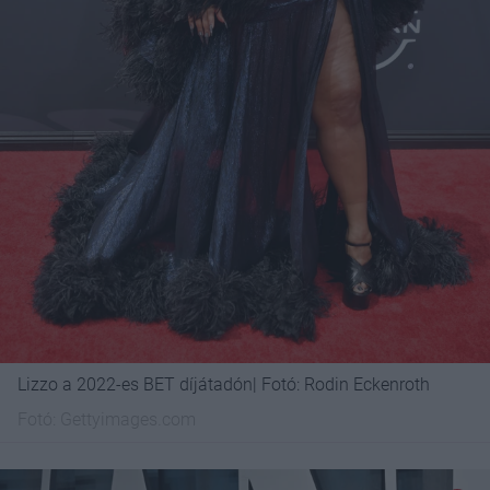
Lizzo a 2022-es BET díjátadón| Fotó: Rodin Eckenroth
Fotó:
Gettyimages.com