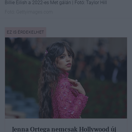
Billie Eilish a 2022-es Met gálán | Fotó: Taylor Hill
Fotó:
Gettyimages.com
Jenna Ortega nemcsak Hollywood új