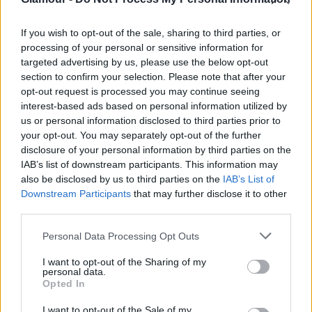
www.vansshop.hu
If you wish to opt-out of the sale, sharing to third parties, or
processing of your personal or sensitive information for
targeted advertising by us, please use the below opt-out
section to confirm your selection. Please note that after your
opt-out request is processed you may continue seeing
interest-based ads based on personal information utilized by
Ár:
us or personal information disclosed to third parties prior to
Authentic Hawaiian Floral – 16990
your opt-out. You may separately opt-out of the further
Slip-on Hawaiian Floral – 16990
disclosure of your personal information by third parties on the
Sk8-hi Hawaiian Floral – 19990
IAB’s list of downstream participants. This information may
also be disclosed by us to third parties on the
IAB’s List of
Downstream Participants
that may further disclose it to other
third parties.
Please note that this website/app uses one or more Google
Personal Data Processing Opt Outs
services and may gather and store information including but
not limited to your visit or usage behaviour. You may click to
I want to opt-out of the Sharing of my
personal data.
grant or deny consent to Google and its third-party tags to
Opted In
use your data for below specified purposes in below Google
consent section.
I want to opt-out of the Sale of my