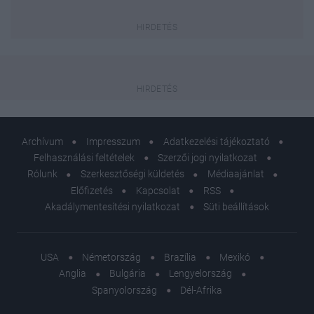
Archívum
Impresszum
Adatkezelési tájékoztató
Felhasználási feltételek
Szerzői jogi nyilatkozat
Rólunk
Szerkesztőségi küldetés
Médiaajánlat
Előfizetés
Kapcsolat
RSS
Akadálymentesítési nyilatkozat
Süti beállítások
USA
Németország
Brazília
Mexikó
Anglia
Bulgária
Lengyelország
Spanyolország
Dél-Afrika