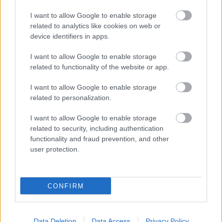
Itt állíthatod be
, hogy a Google
I want to allow Google to enable storage
keresőben könnyebben megtaláld a
glamour.hu cikkeit
related to analytics like cookies on web or
device identifiers in apps.
I want to allow Google to enable storage
related to functionality of the website or app.
I want to allow Google to enable storage
related to personalization.
I want to allow Google to enable storage
related to security, including authentication
functionality and fraud prevention, and other
user protection.
HAWAII
KOLLEKCIÓ
SLIP-ON CIPŐ
SHOPPINGTIPP
CONFIRM
Kövesd a Glamour cikkeit a
Google hírekben
is!
Data Deletion
Data Access
Privacy Policy