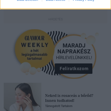
Feliratkozom
Neked is rosaceás a bőrőd?
Innen tudhatod!
Támogatott Tartalom