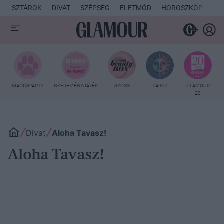
SZTÁROK
DIVAT
SZÉPSÉG
ÉLETMÓD
HOROSZKÓP
KU
MANCSPARTY
NYEREMÉNYJÁTÉK
SYOSS
TAROT
GLAMOUR
20
Divat
Aloha Tavasz!
Aloha Tavasz!