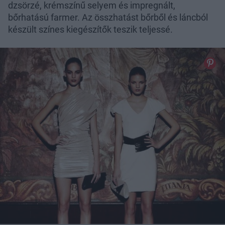
dzsörzé, krémszínű selyem és impregnált,
bőrhatású farmer. Az összhatást bőrből és láncból
készült színes kiegészítők teszik teljessé.