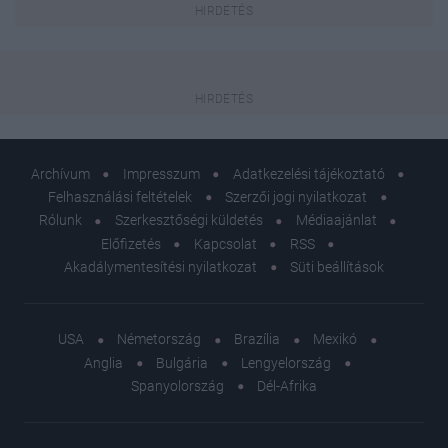
Archívum
Impresszum
Adatkezelési tájékoztató
Felhasználási feltételek
Szerzői jogi nyilatkozat
Rólunk
Szerkesztőségi küldetés
Médiaajánlat
Előfizetés
Kapcsolat
RSS
Akadálymentesítési nyilatkozat
Süti beállítások
USA
Németország
Brazília
Mexikó
Anglia
Bulgária
Lengyelország
Spanyolország
Dél-Afrika