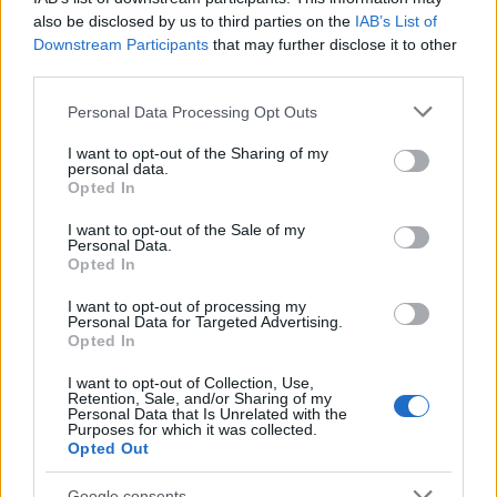
also be disclosed by us to third parties on the
IAB’s List of
Downstream Participants
that may further disclose it to other
third parties.
460-axente-vanessa-annaeva-kampany-
Please note that this website/app uses one or more Google
Personal Data Processing Opt Outs
d0000A92C57c9ac3aa5b1.jpg
services and may gather and store information including but
not limited to your visit or usage behaviour. You may click to
I want to opt-out of the Sharing of my
personal data.
grant or deny consent to Google and its third-party tags to
Opted In
use your data for below specified purposes in below Google
consent section.
I want to opt-out of the Sale of my
Personal Data.
Opted In
I want to opt-out of processing my
Personal Data for Targeted Advertising.
Opted In
I want to opt-out of Collection, Use,
Retention, Sale, and/or Sharing of my
Personal Data that Is Unrelated with the
Purposes for which it was collected.
Opted Out
Google consents