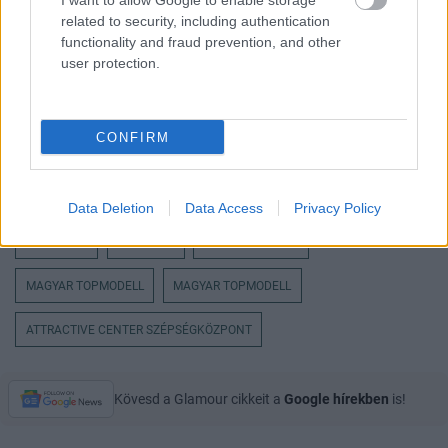
I want to allow Google to enable storage
related to security, including authentication
functionality and fraud prevention, and other
user protection.
CONFIRM
AXENTE VANESSA
ANNAEVA
DIVATTERVEZŐK
Data Deletion
Data Access
Privacy Policy
KOLLEKCIÓ
KAMPÁNY
MAGYAR MODELL
MAGYAR TOPMODELL
MAGYAR TOPMODELL
ATTRACTIVE CENTER SZÉPSÉGKÖZPONT
Kövesd a Glamour cikkeit a
Google hírekben
is!