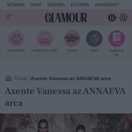
SZTÁROK
DIVAT
SZÉPSÉG
ÉLETMÓD
HOROSZKÓP
KU
MANCSPARTY
NYEREMÉNYJÁTÉK
SYOSS
TAROT
GLAMOUR
20
Divat
Axente Vanessa az ANNAEVA arca
Axente Vanessa az ANNAEVA
arca