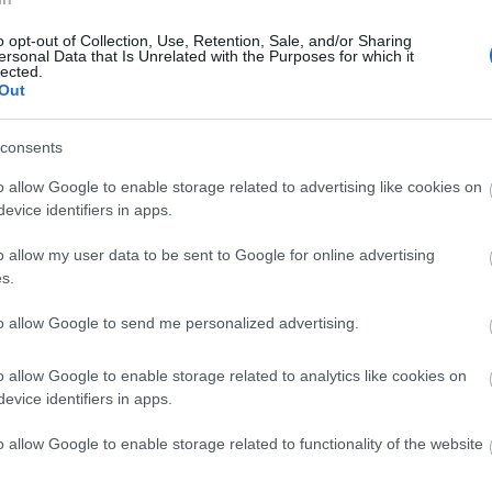
o opt-out of Collection, Use, Retention, Sale, and/or Sharing
ersonal Data that Is Unrelated with the Purposes for which it
lected.
Out
consents
o allow Google to enable storage related to advertising like cookies on
evice identifiers in apps.
o allow my user data to be sent to Google for online advertising
s.
ltöm, ezért úgy gondoltam igazán
 ruhám, de nemcsak azért, mert Dior,
to allow Google to send me personalized advertising.
etősen csinosnak érzem benne magam.
o allow Google to enable storage related to analytics like cookies on
evice identifiers in apps.
o allow Google to enable storage related to functionality of the website