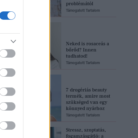
problémától
Támogatott Tartalom
Neked is rosaceás a
bőrőd? Innen
tudhatod!
Támogatott Tartalom
7 drogériás beauty
termék, amire most
szükséged van egy
könnyed nyárhoz
Támogatott Tartalom
Stressz, szoptatás,
fogamzásgátló: a