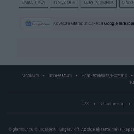
BABOS TÍMEA
TENISZRUHA
OLIMPIAI BAJNOK
SPORT
Kövesd a Glamour cikkeit a
Google hírekbe
Archívum
Impresszum
Adatkezelési tájékoztató
K
USA
Németország
© glamour.hu © IndaNext Hungary Kft. Az oldalak tartalmával kapcsol