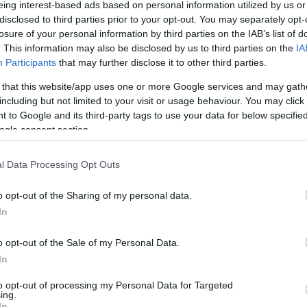
eing interest-based ads based on personal information utilized by us or
disclosed to third parties prior to your opt-out. You may separately opt-
losure of your personal information by third parties on the IAB’s list of
. This information may also be disclosed by us to third parties on the
IA
Participants
that may further disclose it to other third parties.
 that this website/app uses one or more Google services and may gath
a, a benne lévő információk elavultak
including but not limited to your visit or usage behaviour. You may click 
 to Google and its third-party tags to use your data for below specifi
ogle consent section.
engeren
Pinterest
l Data Processing Opt Outs
o opt-out of the Sharing of my personal data.
teniszező a csodás Babos Tímea. A
In
merés áll, így méltón lehetünk rá
ik, ha éppen nem a pályán tölti
o opt-out of the Sale of my Personal Data.
In
to opt-out of processing my Personal Data for Targeted
ing.
In