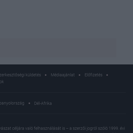
zerkesztőségi küldetés
Médiaajánlat
Előfizetés
sok
panyolország
Dél-Afrika
Kulcs
herce
apjáv
at céljára való felhasználását is – a szerzői jogról szóló 1999. évi