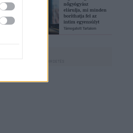
nőgyógyász
elárulja, mi minden
boríthatja fel az
intim egyensúlyt
Támogatott Tartalom