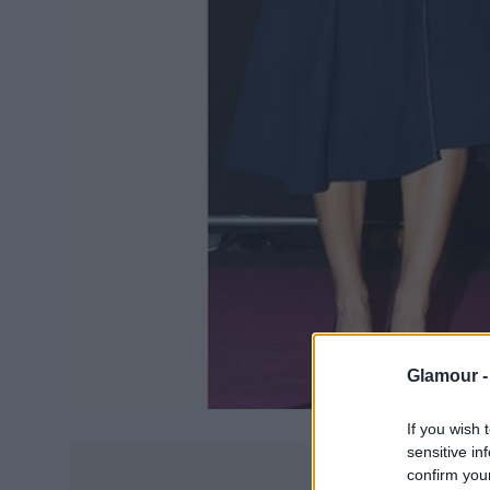
Glamour 
If you wish 
sensitive in
confirm you