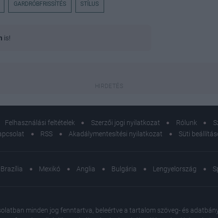
GARDRÓBFRISSÍTÉS
STÍLUS
n
is!
Felhasználási feltételek
Szerzői jogi nyilatkozat
Rólunk
S
apcsolat
RSS
Akadálymentesítési nyilatkozat
Süti beállítá
Brazília
Mexikó
Anglia
Bulgária
Lengyelország
S
atban minden jog fenntartva, beleértve a tartalom szöveg- és adatbányász