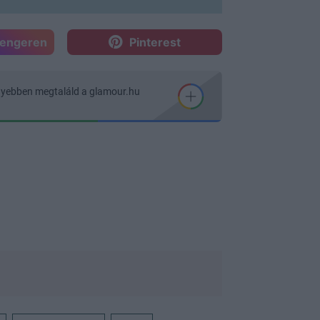
sengeren
Pinterest
nyebben megtaláld a glamour.hu