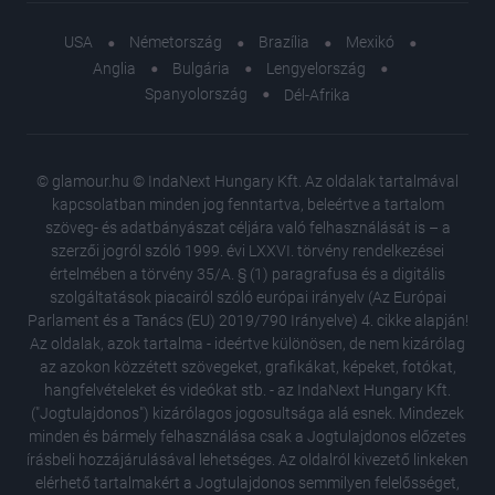
USA
Németország
Brazília
Mexikó
Anglia
Bulgária
Lengyelország
Spanyolország
Dél-Afrika
© glamour.hu © IndaNext Hungary Kft. Az oldalak tartalmával
kapcsolatban minden jog fenntartva, beleértve a tartalom
szöveg- és adatbányászat céljára való felhasználását is – a
szerzői jogról szóló 1999. évi LXXVI. törvény rendelkezései
értelmében a törvény 35/A. § (1) paragrafusa és a digitális
szolgáltatások piacairól szóló európai irányelv (Az Európai
Parlament és a Tanács (EU) 2019/790 Irányelve) 4. cikke alapján!
Az oldalak, azok tartalma - ideértve különösen, de nem kizárólag
az azokon közzétett szövegeket, grafikákat, képeket, fotókat,
hangfelvételeket és videókat stb. - az IndaNext Hungary Kft.
("Jogtulajdonos") kizárólagos jogosultsága alá esnek. Mindezek
minden és bármely felhasználása csak a Jogtulajdonos előzetes
írásbeli hozzájárulásával lehetséges. Az oldalról kivezető linkeken
elérhető tartalmakért a Jogtulajdonos semmilyen felelősséget,