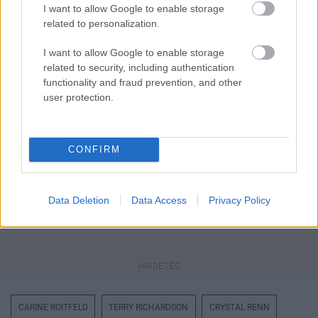
I want to allow Google to enable storage
Küldés
Megosztás
related to personalization.
Messengeren
I want to allow Google to enable storage
related to security, including authentication
Itt állíthatod be
, hogy a Google
keresőben könnyebben megtaláld a
functionality and fraud prevention, and other
glamour.hu cikkeit
user protection.
CONFIRM
Data Deletion
Data Access
Privacy Policy
CARINE ROITFELD
TERRY RICHARDSON
CRYSTAL RENN