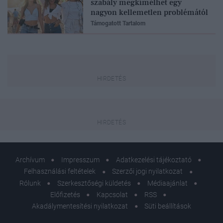
szabály megkímélhet egy
nagyon kellemetlen problémától
Támogatott Tartalom
Archívum
Impresszum
Adatkezelési tájékoztató
Felhasználási feltételek
Szerzői jogi nyilatkozat
Rólunk
Szerkesztőségi küldetés
Médiaajánlat
Előfizetés
Kapcsolat
RSS
Akadálymentesítési nyilatkozat
Süti beállítások