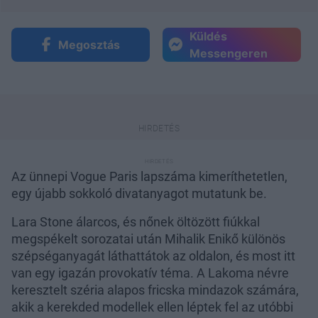
Küldés
Megosztás
Messengeren
Az ünnepi Vogue Paris lapszáma kimeríthetetlen,
egy újabb sokkoló divatanyagot mutatunk be.
Lara Stone álarcos, és nőnek öltözött fiúkkal
megspékelt sorozatai után Mihalik Enikő különös
szépséganyagát láthattátok az oldalon, és most itt
van egy igazán provokatív téma. A Lakoma névre
keresztelt széria alapos fricska mindazok számára,
akik a kerekded modellek ellen léptek fel az utóbbi