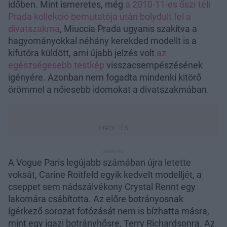
időben. Mint ismeretes, még
a 2010-11-es őszi-téli
Prada kollekció bemutatója után bolydult fel a
divatszakma
, Miuccia Prada ugyanis szakítva a
hagyományokkal néhány kerekded modellt is a
kifutóra küldött, ami újabb jelzés volt
az
egészségesebb testkép
visszacsempészésének
igényére. Azonban nem fogadta mindenki kitörő
örömmel a nőiesebb idomokat a divatszakmában.
A Vogue Paris legújabb számában újra letette
voksát, Carine Roitfeld egyik kedvelt modelljét, a
cseppet sem nádszálvékony Crystal Rennt egy
lakomára csábította. Az előre botrányosnak
ígérkező sorozat fotózását nem is bízhatta másra,
mint egy igazi botrányhősre, Terry Richardsonra. Az