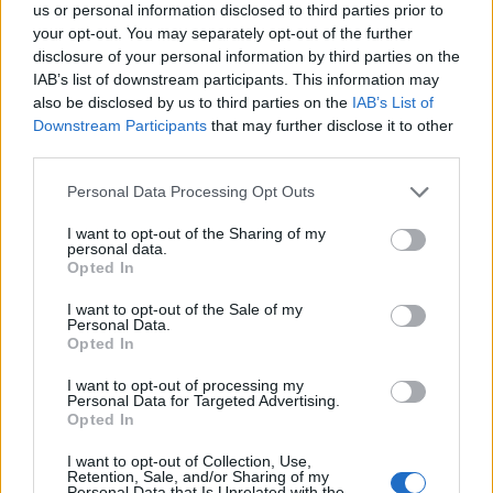
us or personal information disclosed to third parties prior to
your opt-out. You may separately opt-out of the further
disclosure of your personal information by third parties on the
IAB’s list of downstream participants. This information may
also be disclosed by us to third parties on the
IAB’s List of
Downstream Participants
that may further disclose it to other
third parties.
Please note that this website/app uses one or more Google
Personal Data Processing Opt Outs
services and may gather and store information including but
not limited to your visit or usage behaviour. You may click to
I want to opt-out of the Sharing of my
personal data.
grant or deny consent to Google and its third-party tags to
Opted In
use your data for below specified purposes in below Google
consent section.
I want to opt-out of the Sale of my
Personal Data.
Opted In
renn-200x-d00007DF92e4ea4f1d9ef.jpg
I want to opt-out of processing my
Personal Data for Targeted Advertising.
Opted In
I want to opt-out of Collection, Use,
Retention, Sale, and/or Sharing of my
Personal Data that Is Unrelated with the