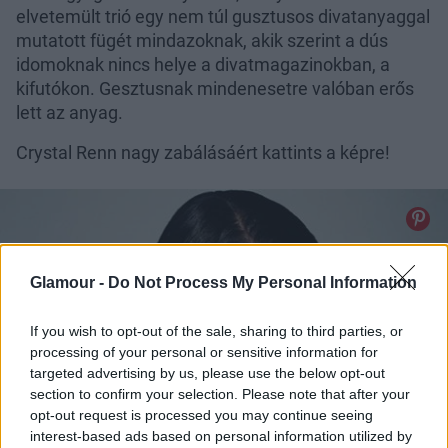
elvetemült trió egy nem túl gusztusos divatanyaggal
mutatott fügét mindazoknak, akik szerint a dús
idomoknak nincs helye a divatmagazinokban, a
kifutókon. Gesztusnak mindenesetre valóban erős
lett az anyag.
Crystal Renn nagy zabálásáért kattints a képre!
Glamour -
Do Not Process My Personal Information
If you wish to opt-out of the sale, sharing to third parties, or
processing of your personal or sensitive information for
targeted advertising by us, please use the below opt-out
section to confirm your selection. Please note that after your
opt-out request is processed you may continue seeing
interest-based ads based on personal information utilized by