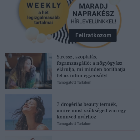
Feliratkozom
Stressz, szoptatás,
fogamzásgátló: a nőgyógyász
elárulja, mi minden boríthatja
fel az intim egyensúlyt
Támogatott Tartalom
7 drogériás beauty termék,
amire most szükséged van egy
könnyed nyárhoz
Támogatott Tartalom