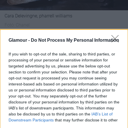
Cara Delevingne, pharrell williams
Fotó:
Chanel
Glamour -
Do Not Process My Personal Information
"Az egész nem jöhetett volna létre Pharrell Williams,
Cara Delevinge
és Geraldine Chaplin nélkül" –
If you wish to opt-out of the sale, sharing to third parties, or
mesélte Lagerfeld. "Tökéletes szereposztás.
processing of your personal or sensitive information for
Pharrell egy zseni, és Geraldine legjobb alakítása
targeted advertising by us, please use the below opt-out
Gabrielle Chanel" – tette hozzá a dizájner.
section to confirm your selection. Please note that after your
opt-out request is processed you may continue seeing
interest-based ads based on personal information utilized by
us or personal information disclosed to third parties prior to
your opt-out. You may separately opt-out of the further
disclosure of your personal information by third parties on the
IAB’s list of downstream participants. This information may
also be disclosed by us to third parties on the
IAB’s List of
Downstream Participants
that may further disclose it to other
third parties.