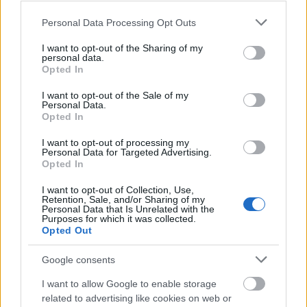
Please note that this website/app uses one or more Google
Personal Data Processing Opt Outs
services and may gather and store information including but
not limited to your visit or usage behaviour. You may click to
I want to opt-out of the Sharing of my
personal data.
grant or deny consent to Google and its third-party tags to
Opted In
use your data for below specified purposes in below Google
consent section.
I want to opt-out of the Sale of my
Personal Data.
Opted In
I want to opt-out of processing my
Personal Data for Targeted Advertising.
Opted In
I want to opt-out of Collection, Use,
Retention, Sale, and/or Sharing of my
Personal Data that Is Unrelated with the
Purposes for which it was collected.
Opted Out
Google consents
I want to allow Google to enable storage
related to advertising like cookies on web or