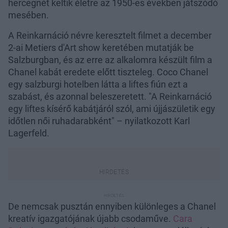
hercegnét keltik életre az 1950-es években játszódó
mesében.
A Reinkarnáció névre keresztelt filmet a december
2-ai Metiers d'Art show keretében mutatják be
Salzburgban, és az erre az alkalomra készült film a
Chanel kabát eredete előtt tiszteleg. Coco Chanel
egy salzburgi hotelben látta a liftes fiún ezt a
szabást, és azonnal beleszeretett. "A Reinkarnáció
egy liftes kísérő kabátjáról szól, ami újjászületik egy
időtlen női ruhadarabként" – nyilatkozott Karl
Lagerfeld.
De nemcsak pusztán ennyiben különleges a Chanel
kreatív igazgatójának újabb csodaműve.
Cara