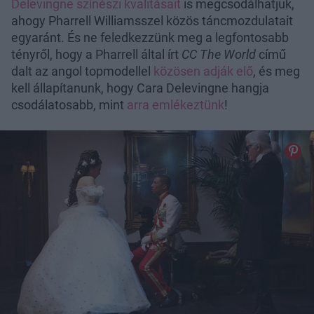
Delevingne színészi kvalitásait
is megcsodálhatjuk,
ahogy Pharrell Williamsszel közös táncmozdulatait
egyaránt. És ne feledkezzünk meg a legfontosabb
tényről, hogy a Pharrell által írt
CC The World
című
dalt az angol topmodellel
közösen adják elő
, és meg
kell állapítanunk, hogy Cara Delevingne hangja
csodálatosabb, mint
arra emlékeztünk
!