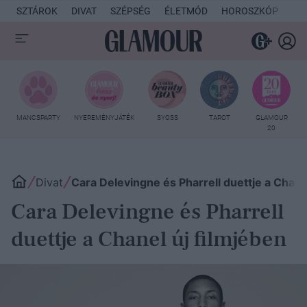
SZTÁROK
DIVAT
SZÉPSÉG
ÉLETMÓD
HOROSZKÓP
KU
MANCSPARTY
NYEREMÉNYJÁTÉK
SYOSS
TAROT
GLAMOUR
20
Divat
Cara Delevingne és Pharrell duettje a Chanel
Cara Delevingne és Pharrell
duettje a Chanel új filmjében