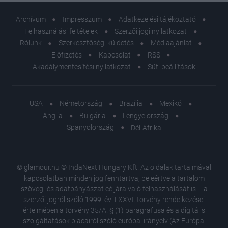
Archívum
Impresszum
Adatkezelési tájékoztató
Felhasználási feltételek
Szerzői jogi nyilatkozat
Rólunk
Szerkesztőségi küldetés
Médiaajánlat
Előfizetés
Kapcsolat
RSS
Akadálymentesítési nyilatkozat
Süti beállítások
USA
Németország
Brazília
Mexikó
Anglia
Bulgária
Lengyelország
Spanyolország
Dél-Afrika
© glamour.hu © IndaNext Hungary Kft. Az oldalak tartalmával
kapcsolatban minden jog fenntartva, beleértve a tartalom
szöveg- és adatbányászat céljára való felhasználását is – a
szerzői jogról szóló 1999. évi LXXVI. törvény rendelkezései
értelmében a törvény 35/A. § (1) paragrafusa és a digitális
szolgáltatások piacairól szóló európai irányelv (Az Európai