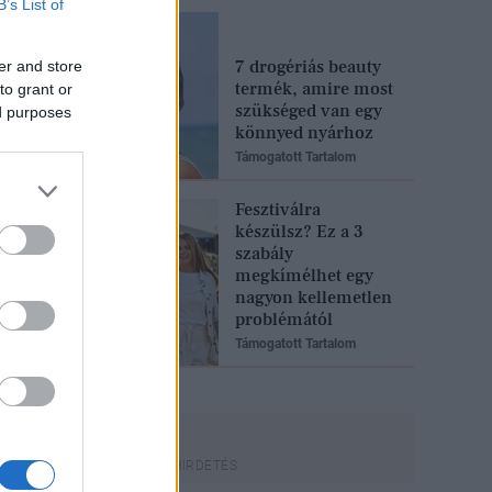
B’s List of
7 drogériás beauty
er and store
termék, amire most
to grant or
szükséged van egy
ed purposes
könnyed nyárhoz
Támogatott Tartalom
Fesztiválra
készülsz? Ez a 3
szabály
megkímélhet egy
nagyon kellemetlen
problémától
Támogatott Tartalom