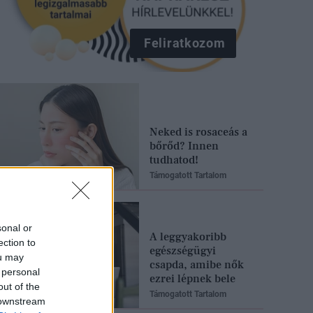
Feliratkozom
Neked is rosaceás a
bőrőd? Innen
tudhatod!
Támogatott Tartalom
sonal or
A leggyakoribb
ection to
egészségügyi
ou may
csapda, amibe nők
 personal
ezrei lépnek bele
out of the
Támogatott Tartalom
 downstream