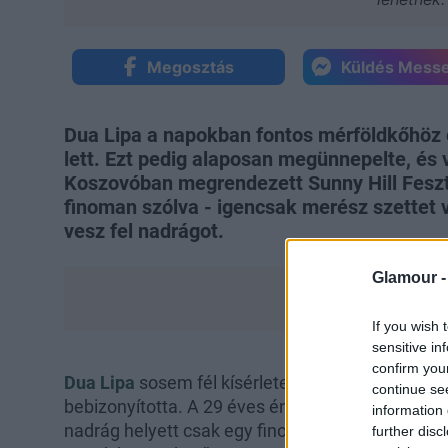
Megosztás
Küldés Mess
Dua Lipa a napokban fontos mérföldkőhöz 
lett. Ezt pedig alaposan megünnepelte, és 
Koszovóban megrendezett Sunny Hill Feszti
finoman szólva - igencsak merész szettet v
vesz fel nadrágot.
Glamour 
If you wish 
sensitive in
confirm you
Dua Lipa
sosem fél kísérletezni a merészebb sze
continue se
bebizonyította. A 29 éves énekesnő egy csíkos b
information 
nadrág helyett csak egy finoman áttetsző, feket
further disc