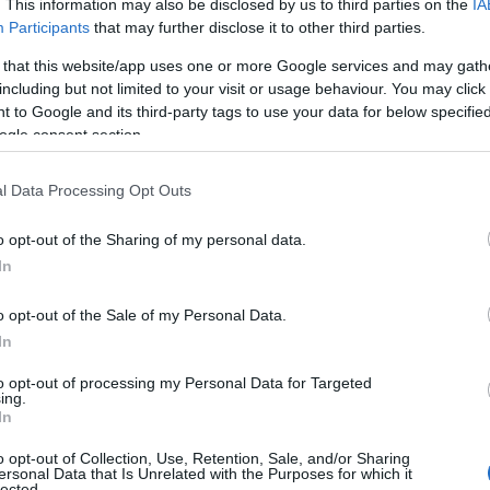
. This information may also be disclosed by us to third parties on the
IA
n sikkesre sikerült.
Participants
that may further disclose it to other third parties.
 that this website/app uses one or more Google services and may gath
including but not limited to your visit or usage behaviour. You may click 
 to Google and its third-party tags to use your data for below specifi
ogle consent section.
e övvel és egy fekete táskával
badultság.
l Data Processing Opt Outs
o opt-out of the Sharing of my personal data.
In
o opt-out of the Sale of my Personal Data.
In
to opt-out of processing my Personal Data for Targeted
ing.
In
o opt-out of Collection, Use, Retention, Sale, and/or Sharing
ersonal Data that Is Unrelated with the Purposes for which it
lected.