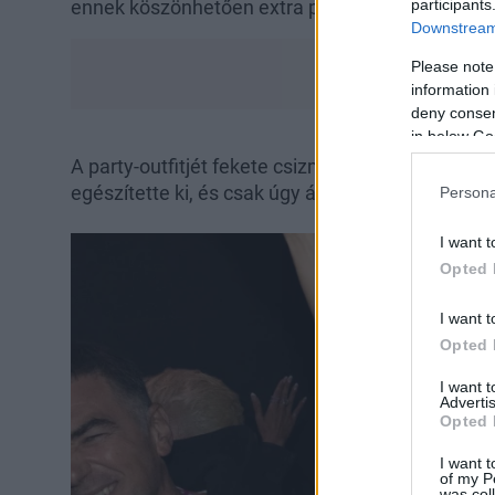
participants
ennek köszönhetően extra pikánsra, mégis nagyo
Downstream 
Please note
information 
deny consent
in below Go
A party-outfitjét fekete csizmával, vastag, feket
egészítette ki, és csak úgy áradt belőle a felsza
Persona
I want t
Opted 
I want t
Opted 
I want 
Advertis
Opted 
I want t
of my P
was col