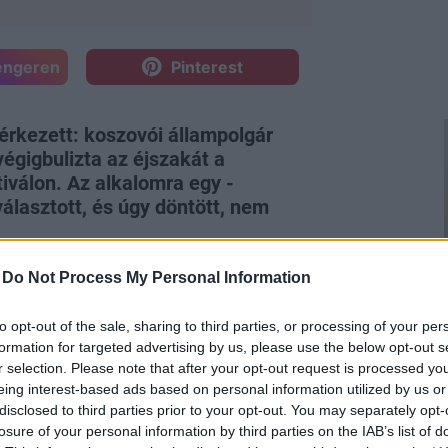
engeren
Pinterest
érkezett: koszovói állampolgár
végigbulizta az éjszakát a
válon. Az alkalomra egy -
álasztott, és úgy döntött, nem
-
Do Not Process My Personal Information
to opt-out of the sale, sharing to third parties, or processing of your per
formation for targeted advertising by us, please use the below opt-out s
r selection. Please note that after your opt-out request is processed y
ttekkel, és ezt most ismét
eing interest-based ads based on personal information utilized by us or
ody-ban bulizott a fesztiválon, amihez
disclosed to third parties prior to your opt-out. You may separately opt-
e harisnyát vett fel. A végeredmény
losure of your personal information by third parties on the IAB’s list of