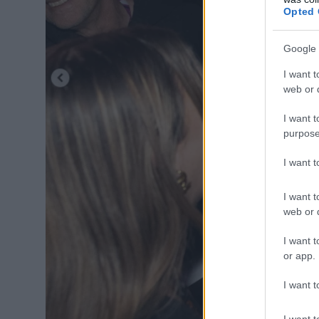
Opted 
Google 
I want t
web or d
I want t
purpose
I want 
I want t
web or d
I want t
or app.
I want t
I want t