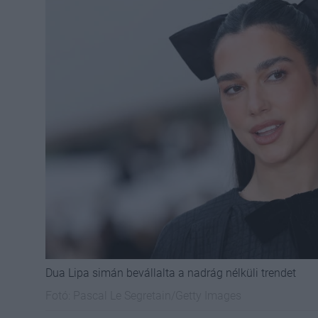
Dua Lipa simán bevállalta a nadrág nélküli trendet
Fotó:
Pascal Le Segretain/Getty Images