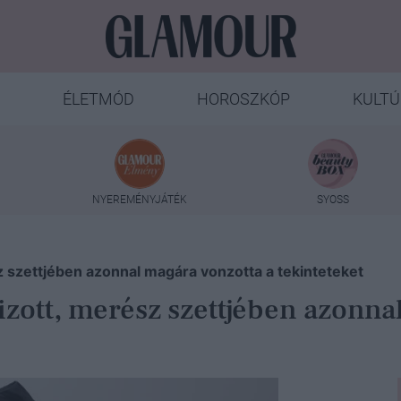
ÉLETMÓD
HOROSZKÓP
KULTÚ
NYEREMÉNYJÁTÉK
SYOSS
z szettjében azonnal magára vonzotta a tekinteteket
izott, merész szettjében azonna