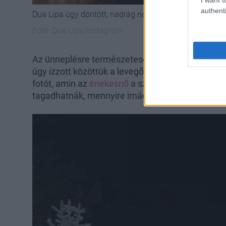
authenti
Dua Lipa úgy döntött, nadrág nélkül indul bulizni
Fotó:
Dua Lipa/Instagram
Az ünneplésre természetesen vőlegénye,
Callu
úgy izzott közöttük a levegő. Az
Instagarmon
osz
fotót, amin az
énekesnő
a szerelme ölében ül, é
tagadhatnák, mennyire imádják egymást!