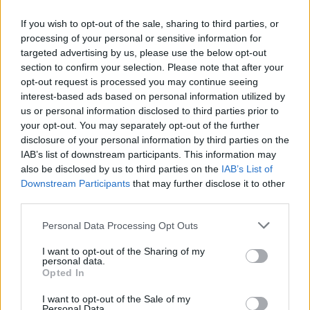
If you wish to opt-out of the sale, sharing to third parties, or
processing of your personal or sensitive information for
targeted advertising by us, please use the below opt-out
section to confirm your selection. Please note that after your
Fotó:
Krisztián Éder
opt-out request is processed you may continue seeing
interest-based ads based on personal information utilized by
us or personal information disclosed to third parties prior to
Kiválasztotta a Coca-Cola a több mint 1700
your opt-out. You may separately opt-out of the further
jelentkező közül az őszi kampányarcait
disclosure of your personal information by third parties on the
IAB’s list of downstream participants. This information may
Kiválasztotta a Coca-Cola a több mint 1700
also be disclosed by us to third parties on the
IAB’s List of
jelentkező közül az őszi kampányarcait
Downstream Participants
that may further disclose it to other
third parties.
Please note that this website/app uses one or more Google
Personal Data Processing Opt Outs
services and may gather and store information including but
not limited to your visit or usage behaviour. You may click to
I want to opt-out of the Sharing of my
personal data.
grant or deny consent to Google and its third-party tags to
Opted In
use your data for below specified purposes in below Google
consent section.
I want to opt-out of the Sale of my
Personal Data.