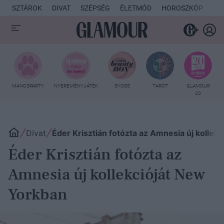
SZTÁROK
DIVAT
SZÉPSÉG
ÉLETMÓD
HOROSZKÓP
KU
MANCSPARTY
NYEREMÉNYJÁTÉK
SYOSS
TAROT
GLAMOUR
20
Divat
Éder Krisztián fotózta az Amnesia új kollek
Éder Krisztián fotózta az
Amnesia új kollekcióját New
Yorkban