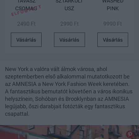
TAVASZ
SZTÁRKULT
WASHED
CSOMAG
USZ
PINK
2490 Ft
2990 Ft
9990 Ft
Vásárlás
Vásárlás
Vásárlás
New York a valóra vált álmok városa, ahol
szeptemberben első alkalommal mutatotkozott be
az AMNESIA a New York Fashion Week keretében.
A fantasztikus bemutatót követően a város ikonikus
helyszínein, Sohóban és Brooklynban az AMNESIA
legújabb, őszi darabjait fotózták egy fantasztikus
csapattal.