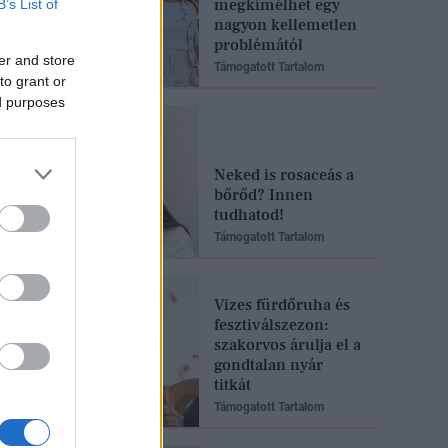
megkímélhet egy
B’s List of
nagyon kellemetlen
problémától
er and store
Támogatott Tartalom
to grant or
ed purposes
Neked is rosaceás a
bőrőd? Innen
tudhatod!
Támogatott Tartalom
Vizes fürdőruha és
fesztiválszezon:
szakorvos árulja el a
gondtalan nyár
titkát
Támogatott Tartalom