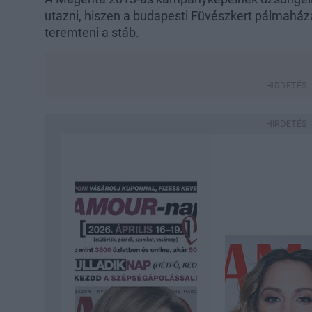
utazni, hiszen a budapesti Füvészkert pálmaházá
teremteni a stáb.