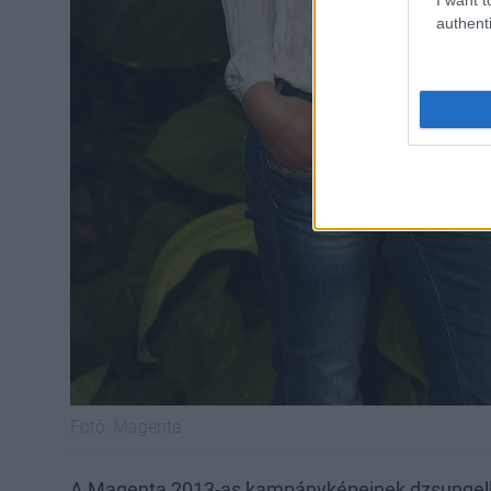
authenti
Fotó:
Magenta
A Magenta 2013-as kampányképeinek dzsungelha