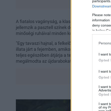
participants
Downstream 
Please note
information 
A fiatalos vagányság, a klasszikus elegancia és
deny consent
jellemzik a pasztell színek dominanciáját felvon
in below Go
minőségi ruháival minden korosztálynak alternatí
"Egy tavaszi hajnal, a felkelő nap, a csicsergő m
Persona
illata járt a fejemben, amikor terveztem a kollekc
I want t
teljes egészében átjárja a természet üdesége" - 
Opted 
megálmodta az újdarabokat.
I want t
Opted 
I want 
Advertis
Opted 
I want t
of my P
was col