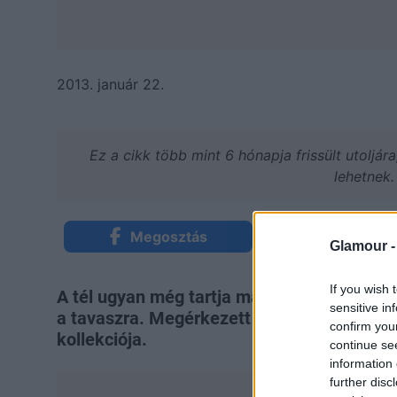
2013. január 22.
Ez a cikk több mint 6 hónapja frissült utoljár
lehetnek.
Megosztás
Küldés Mess
Glamour 
If you wish 
A tél ugyan még tartja magát, de szerencsé
sensitive in
a tavaszra. Megérkezett például a Magenta
confirm you
kollekciója.
continue se
information 
further disc