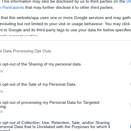
. This information may also be disclosed by us to third parties on the
IA
Participants
that may further disclose it to other third parties.
 that this website/app uses one or more Google services and may gath
including but not limited to your visit or usage behaviour. You may click 
 a romantikus darabok egyaránt
 to Google and its third-party tags to use your data for below specifi
ultató kollekció. A Magenta szokásos
ogle consent section.
vát jelenthet.
adarak és a nyíló virágok
l Data Processing Opt Outs
iót, így a darabok színeit és formáit
o opt-out of the Sharing of my personal data.
mesélt a kollekcióról, Dankó Ágnes, aki
In
o opt-out of the Sale of my Personal Data.
In
to opt-out of processing my Personal Data for Targeted
ing.
In
o opt-out of Collection, Use, Retention, Sale, and/or Sharing
ersonal Data that Is Unrelated with the Purposes for which it
lected.