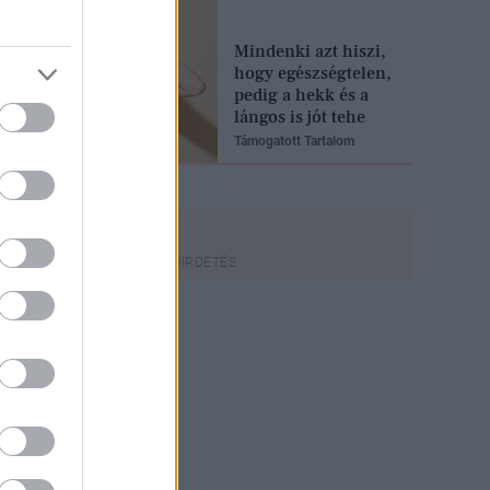
Mindenki azt hiszi,
hogy egészségtelen,
pedig a hekk és a
lángos is jót tehe
Támogatott Tartalom