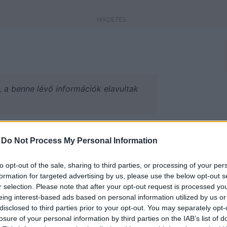
a, a benne lévő információk elavultak
engeren
Pinterest
-
Do Not Process My Personal Information
to opt-out of the sale, sharing to third parties, or processing of your per
re a divat már nagy erőkkel készül
formation for targeted advertising by us, please use the below opt-out s
 legfrissebb, 2013-as tavasz-nyári
r selection. Please note that after your opt-out request is processed y
eing interest-based ads based on personal information utilized by us or
disclosed to third parties prior to your opt-out. You may separately opt-
losure of your personal information by third parties on the IAB’s list of