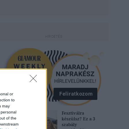
Feliratkozom
sonal or
ection to
ou may
 personal
Fesztiválra
out of the
készülsz? Ez a 3
 downstream
szabály