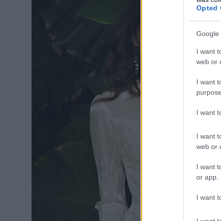
Opted 
Google 
I want t
web or d
I want t
purpose
I want 
I want t
web or d
I want t
or app.
I want t
I want t