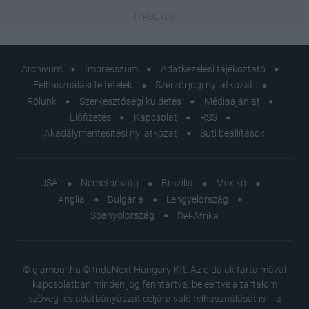
Archívum
Impresszum
Adatkezelési tájékoztató
Felhasználási feltételek
Szerzői jogi nyilatkozat
Rólunk
Szerkesztőségi küldetés
Médiaajánlat
Előfizetés
Kapcsolat
RSS
Akadálymentesítési nyilatkozat
Süti beállítások
USA
Németország
Brazília
Mexikó
Anglia
Bulgária
Lengyelország
Spanyolország
Dél-Afrika
© glamour.hu © IndaNext Hungary Kft. Az oldalak tartalmával
kapcsolatban minden jog fenntartva, beleértve a tartalom
szöveg- és adatbányászat céljára való felhasználását is – a