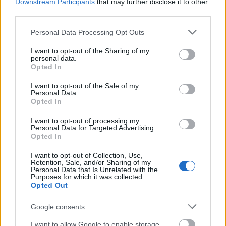
Downstream Participants
that may further disclose it to other
még kiírtuk A Divat tárgy
pályázatot is, melyen a
third parties.
divat jelenségeinek a megváltozására kell felhívni a
Please note that this website/app uses one or more Google
figyelmet a benyújtott alkotásokkal. Az online
Personal Data Processing Opt Outs
services and may gather and store information including but
tárgyinstallációs kiállítást a
debreceni Modern és
not limited to your visit or usage behaviour. You may click to
I want to opt-out of the Sharing of my
Kortárs Művészeti Központ
támogatja. A pályázati
personal data.
grant or deny consent to Google and its third-party tags to
Opted In
kiírás szerint a tárgyaknak a MODEM-ben található
use your data for below specified purposes in below Google
műalkotásokból kell kiindulniuk. A Fashion Festival
consent section.
I want to opt-out of the Sale of my
weboldalát, a vizuális elemeket is mind
Personal Data.
Opted In
egyetemisták tervezik. Két nagy missziót látok
ebben a projektben, egyrészt, hogy Debrecenbe
I want to opt-out of processing my
Personal Data for Targeted Advertising.
behozzuk a divatot és megmutassuk, hogy
Opted In
mennyire izgalmas jelenség, mennyire nem az, ami
a köztudatban van, a másik pedig, hogy a pályájukon
I want to opt-out of Collection, Use,
Retention, Sale, and/or Sharing of my
elindulni akaró diákokat támogassuk abban, hogy
Personal Data that Is Unrelated with the
kapnak egy olyan felületet, ahol ki tudják magukat
Purposes for which it was collected.
Opted Out
próbálni.
Google consents
I want to allow Google to enable storage