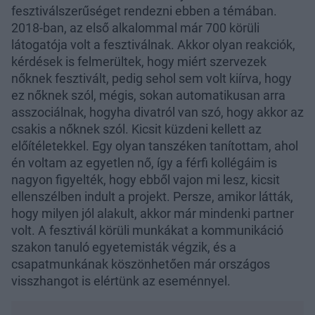
fesztiválszerűséget rendezni ebben a témában.
2018-ban, az első alkalommal már 700 körüli
látogatója volt a fesztiválnak. Akkor olyan reakciók,
kérdések is felmerültek, hogy miért szervezek
nőknek fesztivált, pedig sehol sem volt kiírva, hogy
ez nőknek szól, mégis, sokan automatikusan arra
asszociálnak, hogyha divatról van szó, hogy akkor az
csakis a nőknek szól. Kicsit küzdeni kellett az
előítéletekkel. Egy olyan tanszéken tanítottam, ahol
én voltam az egyetlen nő, így a férfi kollégáim is
nagyon figyelték, hogy ebből vajon mi lesz, kicsit
ellenszélben indult a projekt. Persze, amikor látták,
hogy milyen jól alakult, akkor már mindenki partner
volt. A fesztivál körüli munkákat a kommunikáció
szakon tanuló egyetemisták végzik, és a
csapatmunkának köszönhetően már országos
visszhangot is elértünk az eseménnyel.