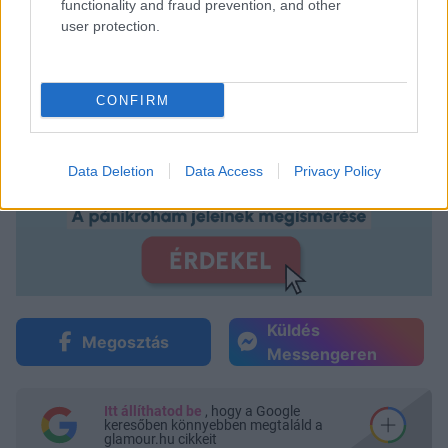
functionality and fraud prevention, and other
user protection.
CONFIRM
Data Deletion
Data Access
Privacy Policy
Küldés
Megosztás
Messengeren
Itt állíthatod be
, hogy a Google
keresőben könnyebben megtaláld a
glamour.hu cikkeit