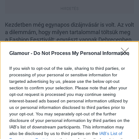
Kezdetben még egynapos dizájnvásár is volt. Az volt
a dilemmám, hogy milyen tartalommal töltsük meg
a Fashion Fesztivált: egyrészt vannak Debrecenben
dizájnerek, őket bevontuk, de az ország különböző
Glamour -
Do Not Process My Personal Information
területeiről is érkeztek a tervezők. Az elképzelésem
szerint fontos, hogy minden évben legyen valami
If you wish to opt-out of the sale, sharing to third parties, or
program, ami a tudományhoz kapcsolódik, és legyen
processing of your personal or sensitive information for
jelen a divat kereskedelmi oldala is. Még pályázatot
targeted advertising by us, please use the below opt-out
is kiírtunk divatfilm készítésére, amit nagy
section to confirm your selection. Please note that after your
kivetítőkön mutattak a Fórum Debrecen
opt-out request is processed you may continue seeing
Bevásárlóközpontban, és bemutattuk őket egy
interest-based ads based on personal information utilized by
filmesten is. Idén, a helyzetre való tekintettel az
us or personal information disclosed to third parties prior to
esemény még marad az online térben. A
your opt-out. You may separately opt-out of the further
disclosure of your personal information by third parties on the
tudományos kerekasztal, ami eddig minden évben
IAB’s list of downstream participants. This information may
volt átalakul egy
PhD-s konferenciává
, az előadások
also be disclosed by us to third parties on the
IAB’s List of
közül zsűri választja majd ki a nyertest.
Emellett