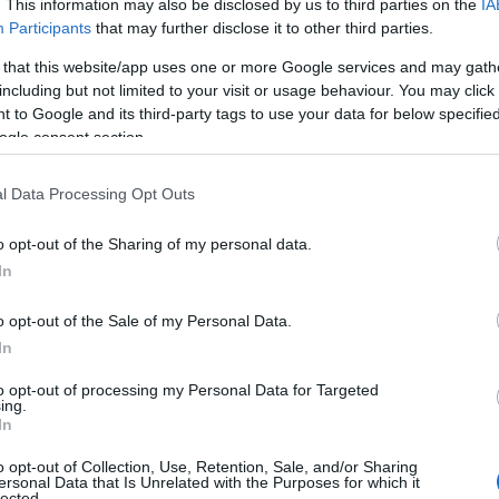
Sziládi Noémi és Rakovszky Zsófi
. This information may also be disclosed by us to third parties on the
IA
Participants
that may further disclose it to other third parties.
ínyenceinek, hiszen kiegészítőik
kusak. A funkcionalitás mellett a
 that this website/app uses one or more Google services and may gath
ságra is; egyes táskák
including but not limited to your visit or usage behaviour. You may click 
ha az alapkollekció valamelyik
 to Google and its third-party tags to use your data for below specifi
ogle consent section.
 szabják azt neked.
l Data Processing Opt Outs
o opt-out of the Sharing of my personal data.
In
o opt-out of the Sale of my Personal Data.
In
to opt-out of processing my Personal Data for Targeted
ing.
In
o opt-out of Collection, Use, Retention, Sale, and/or Sharing
ersonal Data that Is Unrelated with the Purposes for which it
lected.