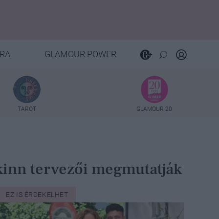
RA
GLAMOUR POWER
TAROT
GLAMOUR 20
skinn tervezői megmutatják
EZ IS ÉRDEKELHET