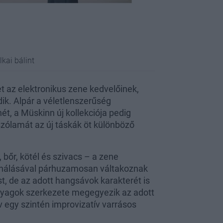
lkai bálint
t az elektronikus zene kedvelőinek,
ik. Alpár a véletlenszerűség
ét, a Müskinn új kollekciója pedig
szólamát az új táskák öt különböző
 bőr, kötél és szivacs – a zene
onálásával párhuzamosan váltakoznak
t, de az adott hangsávok karakterét is
anyagok szerkezete megegyezik az adott
v egy szintén improvizatív varrásos