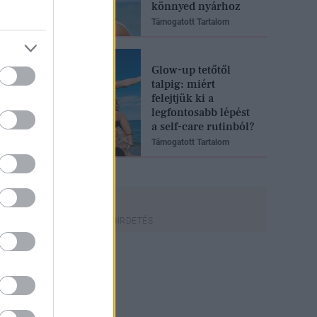
könnyed nyárhoz
Támogatott Tartalom
Glow-up tetőtől
talpig: miért
felejtjük ki a
legfontosabb lépést
a self-care rutinból?
Támogatott Tartalom