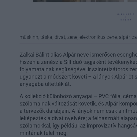
müskinn, táska, divat, zene, elektronikus zene, alpár, za
Zalkai Bálint alias Alpár neve ismerősen csenghe
hiszen a zenész a Silf duó tagjaként tevékenyked
folyamatainak segítségével ír szintetizátoros zen
ugyanezt a módszert követi – a lányok Alpár öt 
anyagába ültették át.
A kollekció különböző anyagai – PVC fólia, cérna,
szólamainak változását követik, és Alpár komp
a tervezők darabjain. A lányok nem csak a ritmus
leképezték a divat nyelvére; a felhasznált alap
szólamokkal, így például az improvizatív hangsá
mintának felel meg.