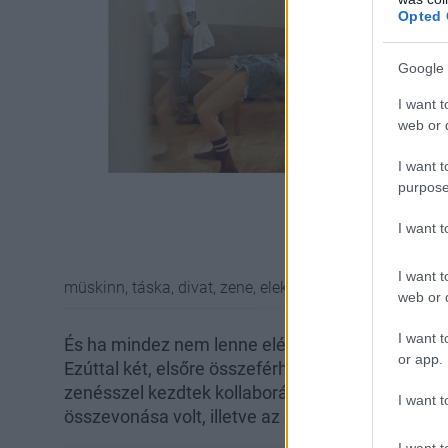
Opted 
Google 
I want t
web or d
I want t
purpose
I want 
I want t
müskinn, táska, divat, zene, elektronikus zene, alpár, za
web or d
I want t
És ha mindez nem lenne elég, a trió nemrég egy i
or app.
Ezúttal két, elsőre összeférhetetlennek tűnő mű
zenésszel kezdtek kollaborációba. A projekt célj
I want t
összevonása volt, illetve az alkotói folyamatok
I want t