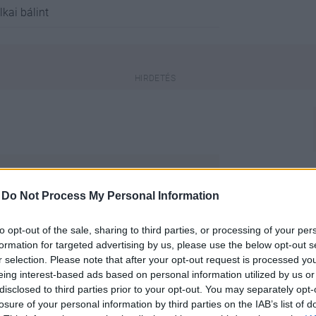
lkai bálint
a, a benne lévő információk elavultak
-
Do Not Process My Personal Information
to opt-out of the sale, sharing to third parties, or processing of your per
engeren
Pinterest
formation for targeted advertising by us, please use the below opt-out s
r selection. Please note that after your opt-out request is processed y
eing interest-based ads based on personal information utilized by us or
l, amelyek nem köszönnek vissza
disclosed to third parties prior to your opt-out. You may separately opt-
ztosan kedvelni fogod a Müskinn
losure of your personal information by third parties on the IAB’s list of