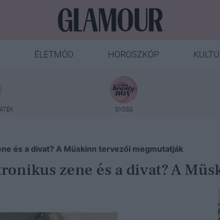
ÉLETMÓD
HOROSZKÓP
KULTÚ
ÁTÉK
SYOSS
ene és a divat? A Müskinn tervezői megmutatják
tronikus zene és a divat? A Mü