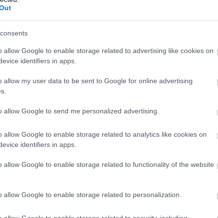
Out
consents
o allow Google to enable storage related to advertising like cookies on
evice identifiers in apps.
o allow my user data to be sent to Google for online advertising
s.
to allow Google to send me personalized advertising.
o allow Google to enable storage related to analytics like cookies on
lkai bálint
evice identifiers in apps.
o allow Google to enable storage related to functionality of the website
gazán formabontó ötlettel állt elő.
vészeti ágat vontak össze, és egy
a az egymástól elszigetelt szubkultúrák
o allow Google to enable storage related to personalization.
 bemutatása.
o allow Google to enable storage related to security, including