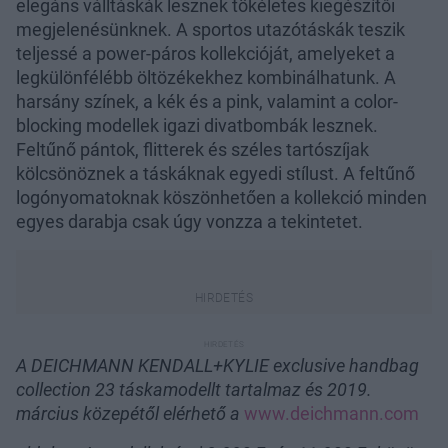
elegáns válltáskák lesznek tökéletes kiegészítői
megjelenésünknek. A sportos utazótáskák teszik
teljessé a power-páros kollekcióját, amelyeket a
legkülönfélébb öltözékekhez kombinálhatunk. A
harsány színek, a kék és a pink, valamint a color-
blocking modellek igazi divatbombák lesznek.
Feltűnő pántok, flitterek és széles tartószíjak
kölcsönöznek a táskáknak egyedi stílust. A feltűnő
logónyomatoknak köszönhetően a kollekció minden
egyes darabja csak úgy vonzza a tekintetet.
A DEICHMANN KENDALL+KYLIE exclusive handbag
collection 23 táskamodellt tartalmaz és 2019.
március közepétől elérhető a
www.deichmann.com