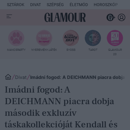
SZTÁROK
DIVAT
SZÉPSÉG
ÉLETMÓD
HOROSZKÓP
KU
MANCSPARTY
NYEREMÉNYJÁTÉK
SYOSS
TAROT
GLAMOUR
20
Divat
Imádni fogod: A DEICHMANN piacra dobja más
Imádni fogod: A
DEICHMANN piacra dobja
második exkluzív
táskakollekcióját Kendall és