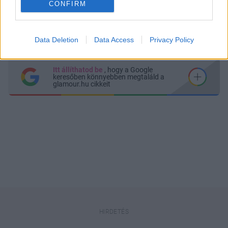
CONFIRM
Küldés
Megosztás
Messengeren
Data Deletion
Data Access
Privacy Policy
Itt állíthatod be
, hogy a Google
keresőben könnyebben megtaláld a
glamour.hu cikkeit