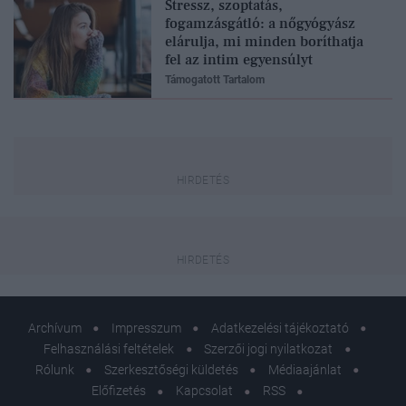
Stressz, szoptatás,
fogamzásgátló: a nőgyógyász
elárulja, mi minden boríthatja
fel az intim egyensúlyt
Támogatott Tartalom
Archívum
Impresszum
Adatkezelési tájékoztató
Felhasználási feltételek
Szerzői jogi nyilatkozat
Rólunk
Szerkesztőségi küldetés
Médiaajánlat
Előfizetés
Kapcsolat
RSS