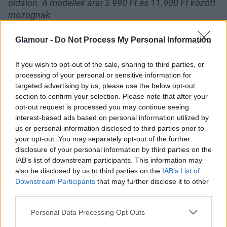
oldalon. A modellek árai 3.990 Ft és 11.900 Ft között
mozognak.
Glamour -
Do Not Process My Personal Information
Galéria
If you wish to opt-out of the sale, sharing to third parties, or
processing of your personal or sensitive information for
targeted advertising by us, please use the below opt-out
section to confirm your selection. Please note that after your
opt-out request is processed you may continue seeing
interest-based ads based on personal information utilized by
us or personal information disclosed to third parties prior to
your opt-out. You may separately opt-out of the further
disclosure of your personal information by third parties on the
IAB’s list of downstream participants. This information may
also be disclosed by us to third parties on the
IAB’s List of
Downstream Participants
that may further disclose it to other
third parties.
Please note that this website/app uses one or more Google
Personal Data Processing Opt Outs
services and may gather and store information including but