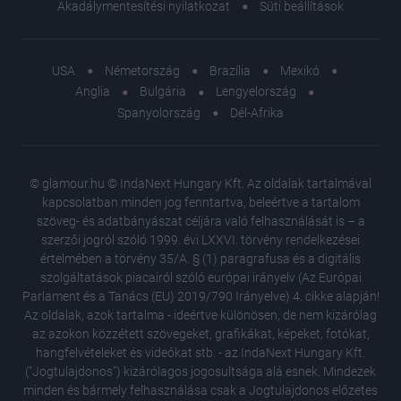
Akadálymentesítési nyilatkozat
Süti beállítások
USA
Németország
Brazília
Mexikó
Anglia
Bulgária
Lengyelország
Spanyolország
Dél-Afrika
© glamour.hu © IndaNext Hungary Kft. Az oldalak tartalmával
kapcsolatban minden jog fenntartva, beleértve a tartalom
szöveg- és adatbányászat céljára való felhasználását is – a
szerzői jogról szóló 1999. évi LXXVI. törvény rendelkezései
értelmében a törvény 35/A. § (1) paragrafusa és a digitális
szolgáltatások piacairól szóló európai irányelv (Az Európai
Parlament és a Tanács (EU) 2019/790 Irányelve) 4. cikke alapján!
Az oldalak, azok tartalma - ideértve különösen, de nem kizárólag
az azokon közzétett szövegeket, grafikákat, képeket, fotókat,
hangfelvételeket és videókat stb. - az IndaNext Hungary Kft.
("Jogtulajdonos") kizárólagos jogosultsága alá esnek. Mindezek
minden és bármely felhasználása csak a Jogtulajdonos előzetes