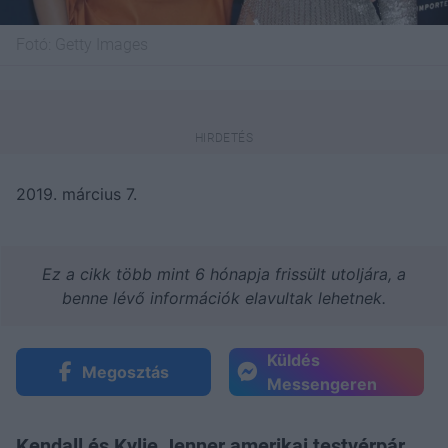
Fotó:
Getty Images
2019. március 7.
Ez a cikk több mint 6 hónapja frissült utoljára, a
benne lévő információk elavultak lehetnek.
Küldés
Megosztás
Messengeren
Kendall és Kylie Jenner amerikai testvérpár