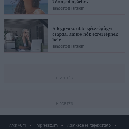
könnyed nyárhoz
Támogatott Tartalom
A leggyakoribb egészségügyi
csapda, amibe nők ezrei lépnek
bele
Támogatott Tartalom
Archívum
Impresszum
Adatkezelési tájékoztató