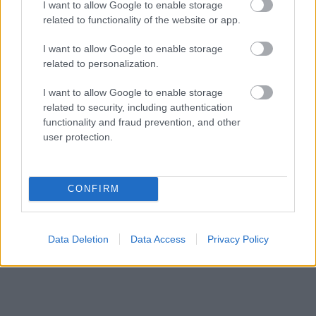
I want to allow Google to enable storage
related to functionality of the website or app.
I want to allow Google to enable storage
related to personalization.
I want to allow Google to enable storage
related to security, including authentication
Küldés
functionality and fraud prevention, and other
Megosztás
user protection.
Messengeren
Itt állíthatod be
, hogy a Google
keresőben könnyebben megtaláld a
CONFIRM
glamour.hu cikkeit
Data Deletion
Data Access
Privacy Policy