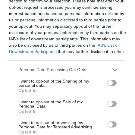
section to confirm your selection. Please note that after your
ruháknak járó címet, mi viszont most azokat a
opt-out request is processed you may continue seeing
sztárokat válogattuk össze, akik csodálatos
interest-based ads based on personal information utilized by
ruháikkal beírták magukat a Met gála történetébe!
us or personal information disclosed to third parties prior to
your opt-out. You may separately opt-out of the further
disclosure of your personal information by third parties on the
IAB’s list of downstream participants. This information may
also be disclosed by us to third parties on the
IAB’s List of
Downstream Participants
that may further disclose it to other
Íme minden idők legszebb ruhái a gáláról!
third parties.
Please note that this website/app uses one or more Google
Personal Data Processing Opt Outs
services and may gather and store information including but
not limited to your visit or usage behaviour. You may click to
I want to opt-out of the Sharing of my
personal data.
grant or deny consent to Google and its third-party tags to
Opted In
use your data for below specified purposes in below Google
consent section.
I want to opt-out of the Sale of my
Personal Data.
Opted In
I want to opt-out of processing my
Personal Data for Targeted Advertising.
Opted In