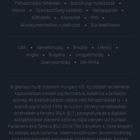
Felhasználási feltételek
Szerzői jogi nyilatkozat
Rólunk
Szerkesztőségi küldetés
Médiaajánlat
Előfizetés
Kapcsolat
RSS
Akadálymentesítési nyilatkozat
Süti beállítások
USA
Németország
Brazília
Mexikó
Anglia
Bulgária
Lengyelország
Spanyolország
Dél-Afrika
© glamour.hu © IndaNext Hungary Kft. Az oldalak tartalmával
kapcsolatban minden jog fenntartva, beleértve a tartalom
szöveg- és adatbányászat céljára való felhasználását is – a
szerzői jogról szóló 1999. évi LXXVI. törvény rendelkezései
értelmében a törvény 35/A. § (1) paragrafusa és a digitális
szolgáltatások piacairól szóló európai irányelv (Az Európai
Parlament és a Tanács (EU) 2019/790 Irányelve) 4. cikke alapján!
Az oldalak, azok tartalma - ideértve különösen, de nem kizárólag
az azokon közzétett szövegeket, grafikákat, képeket, fotókat,