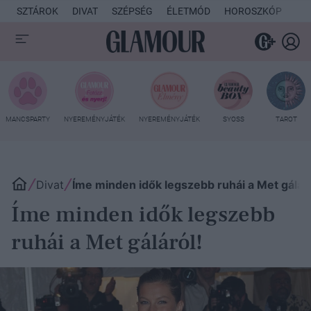
SZTÁROK
DIVAT
SZÉPSÉG
ÉLETMÓD
HOROSZKÓP
KU
MANCSPARTY
NYEREMÉNYJÁTÉK
NYEREMÉNYJÁTÉK
SYOSS
TAROT
Divat
Íme minden idők legszebb ruhái a Met gáláró
Íme minden idők legszebb
ruhái a Met gáláról!