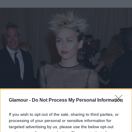
Glamour -
Do Not Process My Personal Information
If you wish to opt-out of the sale, sharing to third parties, or
Persze minden évben vannak olyanok, akik átesnek
processing of your personal or sensitive information for
a ló másik oldalára és kivívják a legelőnytelenebb
targeted advertising by us, please use the below opt-out