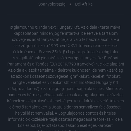
Spanyolország
Dél-Afrika
© glamour.hu © IndaNext Hungary Kft. Az oldalak tartalmával
kapcsolatban minden jog fenntartva, beleértve a tartalom
szöveg- és adatbányászat céljára való felhasználását is – a
szerzői jogról szóló 1999. évi LXXVI. törvény rendelkezései
értelmében a törvény 35/A. § (1) paragrafusa és a digitális
szolgáltatások piacairól szóló európai irányelv (Az Európai
Parlament és a Tanács (EU) 2019/790 Irányelve) 4. cikke alapján!
Az oldalak, azok tartalma - ideértve különösen, de nem kizárólag
az azokon közzétett szövegeket, grafikákat, képeket, fotókat,
hangfelvételeket és videókat stb. - az IndaNext Hungary Kft.
("Jogtulajdonos") kizárólagos jogosultsága alá esnek. Mindezek
minden és bármely felhasználása csak a Jogtulajdonos előzetes
írásbeli hozzájárulásával lehetséges. Az oldalról kivezető linkeken
elérhető tartalmakért a Jogtulajdonos semmilyen felelősséget,
helytállást nem vállal. A Jogtulajdonos pontos és hiteles
A belga
információk közlésére, tájékoztatás megadására törekszik, de a
tökélet
közlésből, tájékoztatásból fakadó esetleges károkért