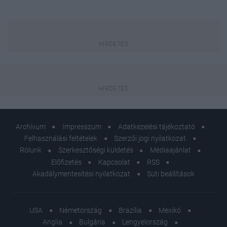
Archívum
Impresszum
Adatkezelési tájékoztató
Felhasználási feltételek
Szerzői jogi nyilatkozat
Rólunk
Szerkesztőségi küldetés
Médiaajánlat
Előfizetés
Kapcsolat
RSS
Akadálymentesítési nyilatkozat
Süti beállítások
USA
Németország
Brazília
Mexikó
Anglia
Bulgária
Lengyelország