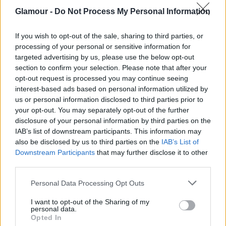
magammal.
Glamour -
Do Not Process My Personal Information
If you wish to opt-out of the sale, sharing to third parties, or
processing of your personal or sensitive information for
targeted advertising by us, please use the below opt-out
section to confirm your selection. Please note that after your
opt-out request is processed you may continue seeing
Dzseki: Mango
interest-based ads based on personal information utilized by
Ing: Vintázs
us or personal information disclosed to third parties prior to
Nadrág: Levi's
your opt-out. You may separately opt-out of the further
Táska: Anh Tuan
disclosure of your personal information by third parties on the
Cipő: Players Room
IAB’s list of downstream participants. This information may
also be disclosed by us to third parties on the
IAB’s List of
Downstream Participants
that may further disclose it to other
third parties.
Please note that this website/app uses one or more Google
Personal Data Processing Opt Outs
services and may gather and store information including but
not limited to your visit or usage behaviour. You may click to
I want to opt-out of the Sharing of my
personal data.
grant or deny consent to Google and its third-party tags to
Opted In
use your data for below specified purposes in below Google