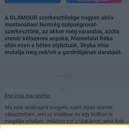
A GLAMOUR szerkesztősége nagyon aktív
mostanában! Nemrég szépségrovat-
szerkesztőnk, az akkor még várandós, azóta
immár kétszeres anyuka, Marosfalvi Réka
után ezen a héten stylistunk, Skyba Irina
mutatja meg nektek a gardróbjának darabjait.
Íme Irina mai szettje:
Ma este szülinapra megyek, ezért olyan szettet
választottam, ami az irodában és egy buliban is
megállja a helyét. Imádom ezt a táskámat, amit Anh
Tuan tervezett. Amikor csak tehetem, ezt hordom