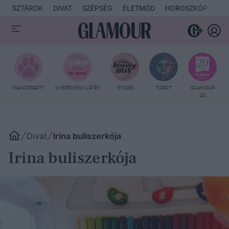
SZTÁROK
DIVAT
SZÉPSÉG
ÉLETMÓD
HOROSZKÓP
KU
MANCSPARTY
NYEREMÉNYJÁTÉK
SYOSS
TAROT
GLAMOUR
20
Divat
Irina buliszerkója
Irina buliszerkója