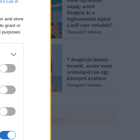
Glow-up tetőtől
B’s List of
talpig: miért
felejtjük ki a
legfontosabb lépést
er and store
a self-care rutinból?
to grant or
ed purposes
Támogatott Tartalom
7 drogériás beauty
termék, amire most
szükséged van egy
könnyed nyárhoz
Támogatott Tartalom