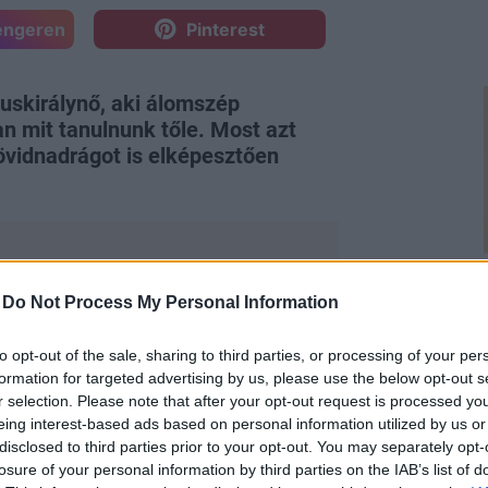
engeren
Pinterest
luskirálynő, aki álomszép
van mit tanulnunk tőle. Most azt
övidnadrágot is elképesztően
-
Do Not Process My Personal Information
za a merészebb ruhakölteményektől -
to opt-out of the sale, sharing to third parties, or processing of your per
t
, de a
meztelenruhákat
is elképesztő
formation for targeted advertising by us, please use the below opt-out s
it villantotta meg a lehető
r selection. Please note that after your opt-out request is processed y
gban.
eing interest-based ads based on personal information utilized by us or
disclosed to third parties prior to your opt-out. You may separately opt-
losure of your personal information by third parties on the IAB’s list of