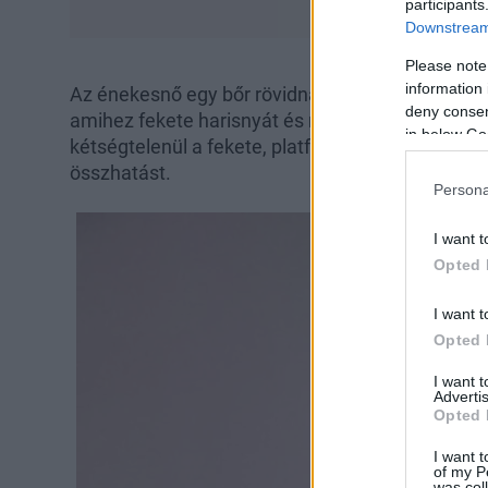
participants
Downstream 
Please note
information 
Az énekesnő egy bőr rövidnadrágot és egy laza, k
deny consent
amihez fekete harisnyát és műszőrme kabátot vá
in below Go
kétségtelenül a fekete, platformos magassarkúja
összhatást.
Persona
I want t
Opted 
I want t
Opted 
I want 
Advertis
Opted 
I want t
of my P
was col