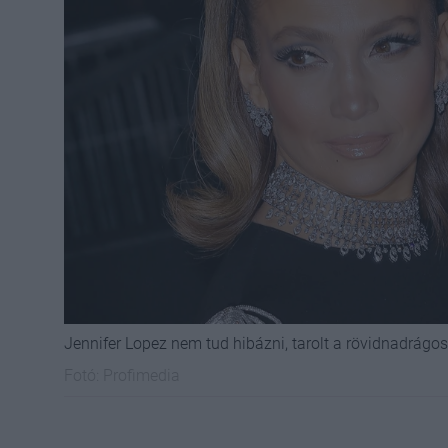
Jennifer Lopez nem tud hibázni, tarolt a rövidnadrágos
Fotó:
Profimedia