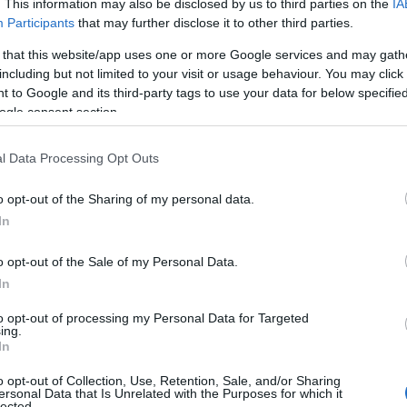
. This information may also be disclosed by us to third parties on the
IA
Participants
that may further disclose it to other third parties.
 that this website/app uses one or more Google services and may gath
including but not limited to your visit or usage behaviour. You may click 
rémszínű, kapucnis pulcsit viselt,
 to Google and its third-party tags to use your data for below specifi
lasztott. A szett ékköve pedig
ogle consent section.
 volt, ami igazán egyedivé tette az
l Data Processing Opt Outs
o opt-out of the Sharing of my personal data.
In
o opt-out of the Sale of my Personal Data.
In
to opt-out of processing my Personal Data for Targeted
ing.
In
o opt-out of Collection, Use, Retention, Sale, and/or Sharing
ersonal Data that Is Unrelated with the Purposes for which it
lected.