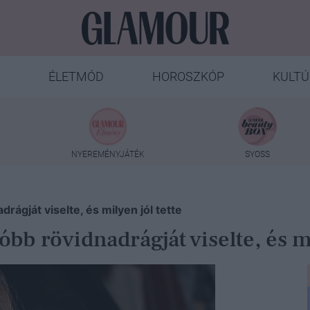
ÉLETMÓD
HOROSZKÓP
KULTÚ
NYEREMÉNYJÁTÉK
SYOSS
rágját viselte, és milyen jól tette
bb rövidnadrágját viselte, és mi