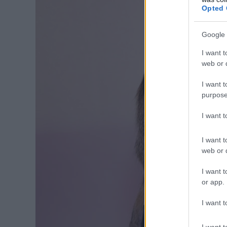
Opted 
Google 
I want t
web or d
I want t
purpose
I want 
I want t
web or d
I want t
or app.
I want t
I want t