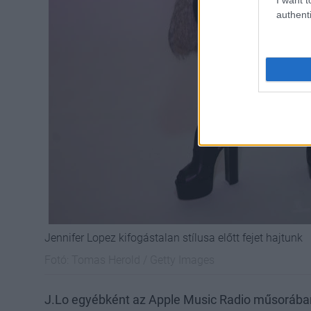
authenti
Jennifer Lopez kifogástalan stílusa előtt fejet hajtunk
Fotó:
Tomas Herold / Getty Images
J.Lo egyébként az Apple Music Radio műsorában