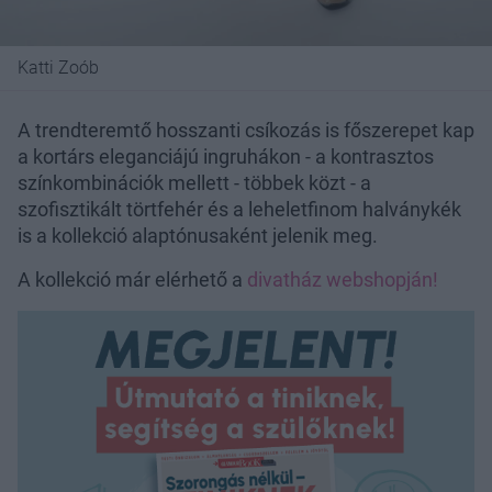
Katti Zoób
A trendteremtő hosszanti csíkozás is főszerepet kap
a kortárs eleganciájú ingruhákon - a kontrasztos
színkombinációk mellett - többek közt - a
szofisztikált törtfehér és a leheletfinom halványkék
is a kollekció alaptónusaként jelenik meg.
A kollekció már elérhető a
divatház webshopján!