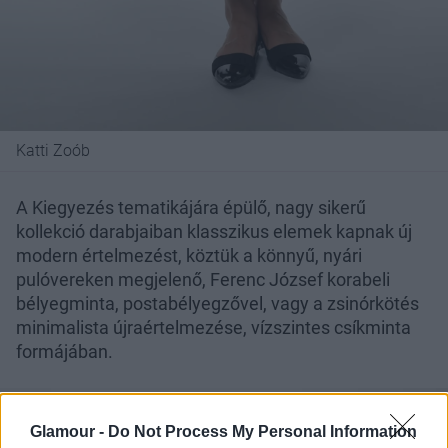
Katti Zoób
A Kiegyezés tematikájára épülő, nagy sikerű
kollekció darabjaiban klasszikus elemek kapnak új
modern értelmezést, köztük a könnyű, nyári
pulóvereken megjelenő, Ferenc József korabeli
bélyegminta, postabélyegzővel, vagy a zsinórkötés
minimalista újraértelmezése, vízszintes csíkminta
formájában.
Glamour -
Do Not Process My Personal Information