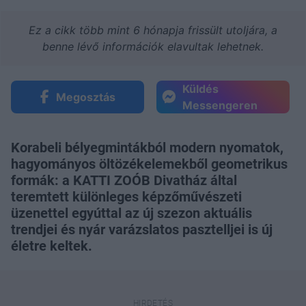
Ez a cikk több mint 6 hónapja frissült utoljára, a
benne lévő információk elavultak lehetnek.
Küldés
Megosztás
Messengeren
Korabeli bélyegmintákból modern nyomatok,
hagyományos öltözékelemekből geometrikus
formák: a KATTI ZOÓB Divatház által
teremtett különleges képzőművészeti
üzenettel egyúttal az új szezon aktuális
trendjei és nyár varázslatos pasztelljei is új
életre keltek.