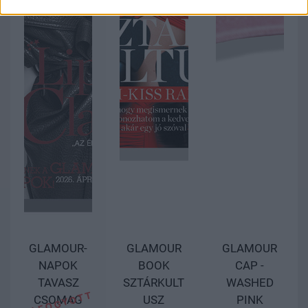
GLAMOUR-
GLAMOUR
GLAMOUR
NAPOK
BOOK
CAP -
TAVASZ
SZTÁRKULT
WASHED
CSOMAG
USZ
PINK