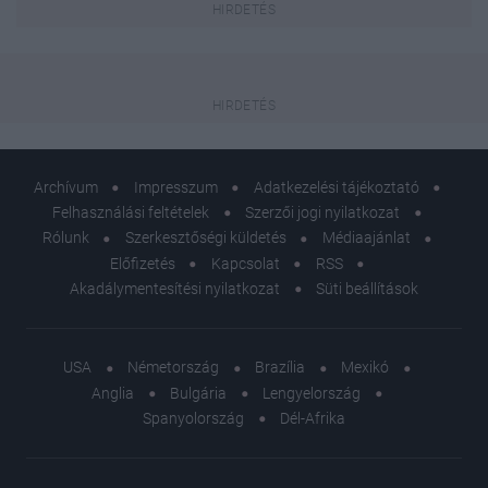
Archívum
Impresszum
Adatkezelési tájékoztató
Felhasználási feltételek
Szerzői jogi nyilatkozat
Rólunk
Szerkesztőségi küldetés
Médiaajánlat
Előfizetés
Kapcsolat
RSS
Akadálymentesítési nyilatkozat
Süti beállítások
USA
Németország
Brazília
Mexikó
Anglia
Bulgária
Lengyelország
Spanyolország
Dél-Afrika