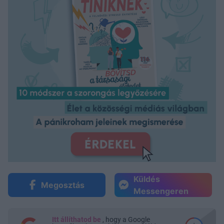
Küldés
Megosztás
Messengeren
Itt állíthatod be
, hogy a Google