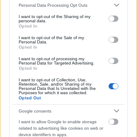
Please note that this website/app uses one or more Google
Personal Data Processing Opt Outs
services and may gather and store information including but
not limited to your visit or usage behaviour. You may click to
I want to opt-out of the Sharing of my
personal data.
grant or deny consent to Google and its third-party tags to
Opted In
use your data for below specified purposes in below Google
consent section.
I want to opt-out of the Sale of my
Personal Data.
Opted In
I want to opt-out of processing my
Personal Data for Targeted Advertising.
Opted In
I want to opt-out of Collection, Use,
Retention, Sale, and/or Sharing of my
Personal Data that Is Unrelated with the
Purposes for which it was collected.
Opted Out
Google consents
I want to allow Google to enable storage
+ 12
related to advertising like cookies on web or
device identifiers in apps.