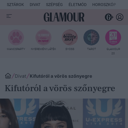
SZTÁROK
DIVAT
SZÉPSÉG
ÉLETMÓD
HOROSZKÓP
KU
MANCSPARTY
NYEREMÉNYJÁTÉK
SYOSS
TAROT
GLAMOUR
20
Divat
Kifutóról a vörös szőnyegre
Kifutóról a vörös szőnyegre