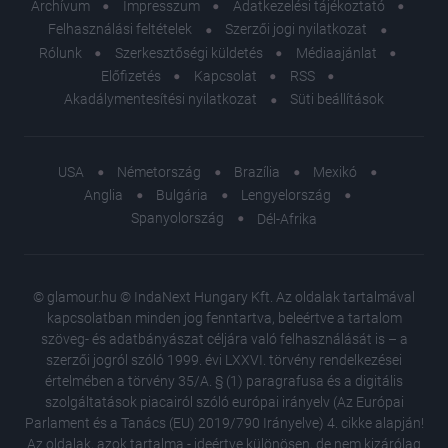
Archívum
Impresszum
Adatkezelési tájékoztató
Felhasználási feltételek
Szerzői jogi nyilatkozat
Rólunk
Szerkesztőségi küldetés
Médiaajánlat
Előfizetés
Kapcsolat
RSS
Akadálymentesítési nyilatkozat
Süti beállítások
USA
Németország
Brazília
Mexikó
Anglia
Bulgária
Lengyelország
Spanyolország
Dél-Afrika
© glamour.hu © IndaNext Hungary Kft. Az oldalak tartalmával
kapcsolatban minden jog fenntartva, beleértve a tartalom
szöveg- és adatbányászat céljára való felhasználását is – a
szerzői jogról szóló 1999. évi LXXVI. törvény rendelkezései
értelmében a törvény 35/A. § (1) paragrafusa és a digitális
szolgáltatások piacairól szóló európai irányelv (Az Európai
Parlament és a Tanács (EU) 2019/790 Irányelve) 4. cikke alapján!
Az oldalak, azok tartalma - ideértve különösen, de nem kizárólag