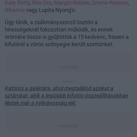
Katy Perry
,
Rita Ora
,
Margot Robbie
,
Emma Watson
,
Rihanna
vagy Lupita Nyong'o.
Úgy tűnik, a zsákmányszerző ösztön a
hírességeknél fokozottan működik, és ennek
örömére össze is gyűjtöttük a 15 kedvenc, frissen a
kifutóról a vörös szőnyegre került szettünket.
Kattints a galériára, ahol megtalálod azokat a
sztárokat, akik a legújabb kifutós összeállításokban
léptek már a nyilvánosság elé: