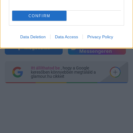
CONFIRM
Data Deletion
Data Access
Privacy Policy
Küldés
Megosztás
Messengeren
Itt állíthatod be
, hogy a Google
keresőben könnyebben megtaláld a
glamour.hu cikkeit