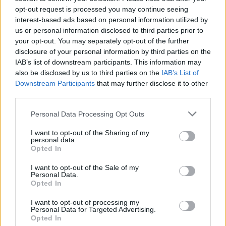
szlogen jegyében fogant. Ez a kollekció őszi-téli
opt-out request is processed you may continue seeing
szériával fog debütálni, más részletet eddig még
interest-based ads based on personal information utilized by
nem tudni róla.
us or personal information disclosed to third parties prior to
your opt-out. You may separately opt-out of the further
disclosure of your personal information by third parties on the
IAB’s list of downstream participants. This information may
also be disclosed by us to third parties on the
IAB’s List of
Downstream Participants
that may further disclose it to other
third parties.
Please note that this website/app uses one or more Google
Personal Data Processing Opt Outs
services and may gather and store information including but
not limited to your visit or usage behaviour. You may click to
I want to opt-out of the Sharing of my
personal data.
grant or deny consent to Google and its third-party tags to
Opted In
use your data for below specified purposes in below Google
consent section.
I want to opt-out of the Sale of my
Personal Data.
Opted In
I want to opt-out of processing my
Personal Data for Targeted Advertising.
Opted In