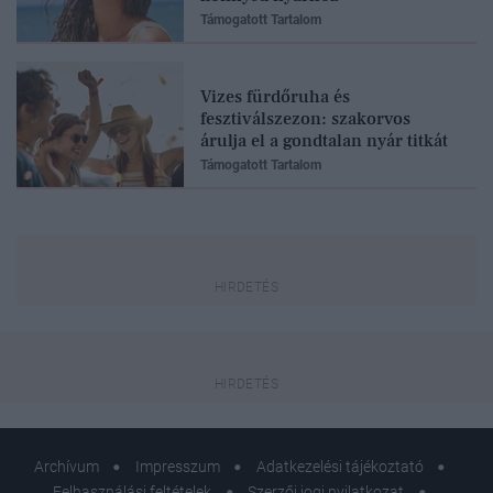
Támogatott Tartalom
Vizes fürdőruha és
fesztiválszezon: szakorvos
árulja el a gondtalan nyár titkát
Támogatott Tartalom
Archívum
Impresszum
Adatkezelési tájékoztató
Felhasználási feltételek
Szerzői jogi nyilatkozat