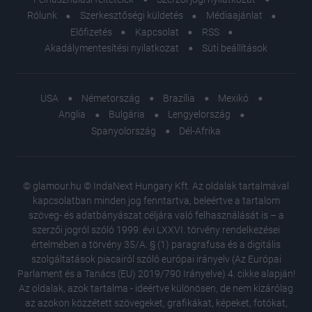
Rólunk
Szerkesztőségi küldetés
Médiaajánlat
Előfizetés
Kapcsolat
RSS
Akadálymentesítési nyilatkozat
Süti beállítások
USA
Németország
Brazília
Mexikó
Anglia
Bulgária
Lengyelország
Spanyolország
Dél-Afrika
© glamour.hu © IndaNext Hungary Kft. Az oldalak tartalmával
kapcsolatban minden jog fenntartva, beleértve a tartalom
szöveg- és adatbányászat céljára való felhasználását is – a
szerzői jogról szóló 1999. évi LXXVI. törvény rendelkezései
értelmében a törvény 35/A. § (1) paragrafusa és a digitális
szolgáltatások piacairól szóló európai irányelv (Az Európai
Parlament és a Tanács (EU) 2019/790 Irányelve) 4. cikke alapján!
Az oldalak, azok tartalma - ideértve különösen, de nem kizárólag
az azokon közzétett szövegeket, grafikákat, képeket, fotókat,