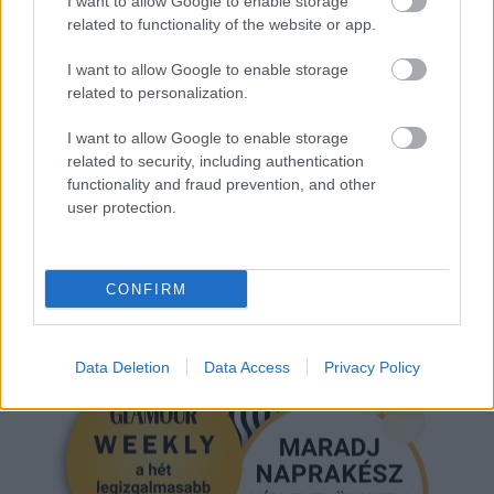
I want to allow Google to enable storage
related to functionality of the website or app.
I want to allow Google to enable storage
related to personalization.
I want to allow Google to enable storage
KARL LAGERFELD
KOLLEKCIÓ
DIVATHETEK
related to security, including authentication
functionality and fraud prevention, and other
user protection.
Kövesd a Glamour cikkeit a
Google hírekben
is!
CONFIRM
Data Deletion
Data Access
Privacy Policy