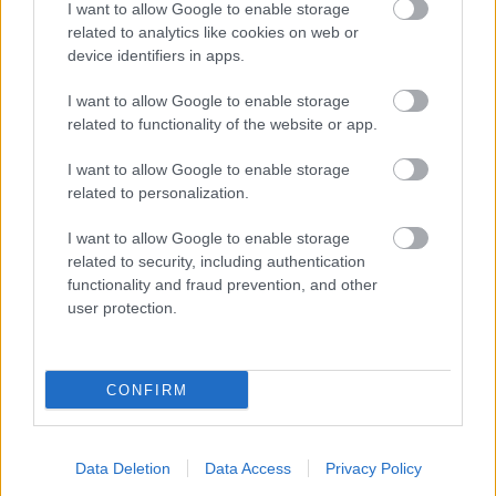
I want to allow Google to enable storage
related to analytics like cookies on web or
device identifiers in apps.
I want to allow Google to enable storage
related to functionality of the website or app.
I want to allow Google to enable storage
Az élelmiszer
related to personalization.
finomabb, a fizetés magasabb, de az élet drágább
Svájcban, vajon megéri kiköltözni? - GLAMOUR
I want to allow Google to enable storage
related to security, including authentication
Russell Crowe nemcsak rengeteget fogyott, de
functionality and fraud prevention, and other
brutálisan ki is gyúrta magát
user protection.
Másodszor is összeházasodott Tom Holland és
Zendaya, itt van minden, amit a fényűző lagziról
tudni lehet
CONFIRM
Egyetlen kattintással látható, mennyi
FEMINA
áramot fogyaszt Magyarország: megdöbbentő
Data Deletion
Data Access
Privacy Policy
adatokat mutat ez az oldal