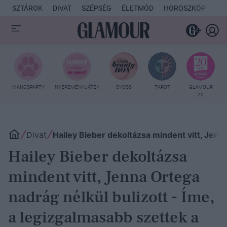
SZTÁROK
DIVAT
SZÉPSÉG
ÉLETMÓD
HOROSZKÓP
KU
MANCSPARTY
NYEREMÉNYJÁTÉK
SYOSS
TAROT
GLAMOUR
20
Divat
Hailey Bieber dekoltázsa mindent vitt, Jenna
Hailey Bieber dekoltázsa
mindent vitt, Jenna Ortega
nadrág nélkül bulizott - Íme,
a legizgalmasabb szettek a