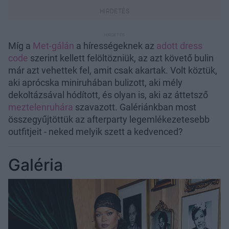
Míg a
Met-gálán
a hírességeknek az
adott dress
code
szerint kellett felöltözniük, az azt követő bulin
már azt vehettek fel, amit csak akartak. Volt köztük,
aki aprócska miniruhában bulizott, aki mély
dekoltázsával hódított, és olyan is, aki az áttetsző
meztelenruhára
szavazott. Galériánkban most
összegyűjtöttük az afterparty legemlékezetesebb
outfitjeit - neked melyik szett a kedvenced?
Galéria