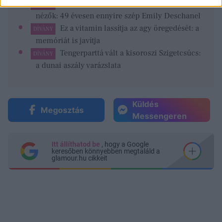
A Dr. Csont főszereplőjeként imádták a
FEMINA
nézők: 49 évesen ennyire szép Emily Deschanel
Ez a vitamin lassítja az agy öregedését: a
DÍVÁNY
memóriát is javítja
Tengerparttá vált a kisoroszi Szigetcsúcs:
DÍVÁNY
a dunai aszály varázslata
Küldés
Megosztás
Messengeren
Itt állíthatod be
, hogy a Google
keresőben könnyebben megtaláld a
glamour.hu cikkeit