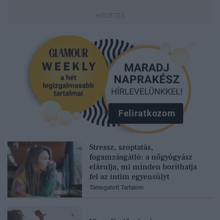
Feliratkozom
Stressz, szoptatás,
fogamzásgátló: a nőgyógyász
elárulja, mi minden boríthatja
fel az intim egyensúlyt
Támogatott Tartalom