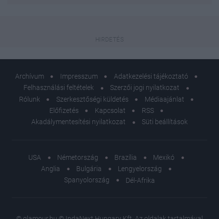
Archívum
Impresszum
Adatkezelési tájékoztató
Felhasználási feltételek
Szerzői jogi nyilatkozat
Rólunk
Szerkesztőségi küldetés
Médiaajánlat
Előfizetés
Kapcsolat
RSS
Akadálymentesítési nyilatkozat
Süti beállítások
USA
Németország
Brazília
Mexikó
Anglia
Bulgária
Lengyelország
Spanyolország
Dél-Afrika
© glamour.hu © IndaNext Hungary Kft. Az oldalak tartalmával