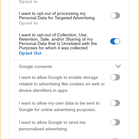
Opted In
I want to opt-out of processing my
Personal Data for Targeted Advertising.
Opted In
I want to opt-out of Collection, Use,
Retention, Sale, and/or Sharing of my
Personal Data that Is Unrelated with the
Purposes for which it was collected.
Opted Out
Google consents
I want to allow Google to enable storage
related to advertising like cookies on web or
device identifiers in apps.
Ezeket olvastad már?
I want to allow my user data to be sent to
Google for online advertising purposes.
Napi horoszkóp: A Bika átrendezheti otthonát, a
I want to allow Google to send me
Nyilas szabadságra mehet augusztus 7-én
personalized advertising.