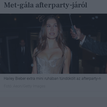
Met-gála afterparty-járól
Hailey Bieber extra mini ruhában tündökölt az afterparty-n
Fotó:
Aeon/Getty Images