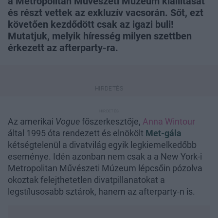
a Metropolitan Művészeti Múzeum kiállítását
és részt vettek az exkluzív vacsorán. Sőt, ezt
követően kezdődött csak az igazi buli!
Mutatjuk, melyik híresség milyen szettben
érkezett az afterparty-ra.
Az amerikai
Vogue
főszerkesztője,
Anna Wintour
által 1995 óta rendezett és elnökölt
Met-gála
kétségtelenül a divatvilág egyik legkiemelkedőbb
eseménye. Idén azonban nem csak a a New York-i
Metropolitan Művészeti Múzeum lépcsőin pózolva
okoztak felejthetetlen divatpillanatokat a
legstílusosabb sztárok, hanem az afterparty-n is.