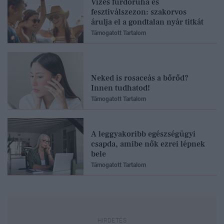
Vizes fürdőruha és
fesztiválszezon: szakorvos
árulja el a gondtalan nyár titkát
Támogatott Tartalom
Neked is rosaceás a bőrőd?
Innen tudhatod!
Támogatott Tartalom
A leggyakoribb egészségügyi
csapda, amibe nők ezrei lépnek
bele
Támogatott Tartalom