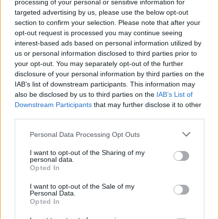
processing of your personal or sensitive information for
targeted advertising by us, please use the below opt-out
Íme Németh Juci mai szettje:
section to confirm your selection. Please note that after your
opt-out request is processed you may continue seeing
interest-based ads based on personal information utilized by
Vicces színes szett: gyerekosztályon túrt kabátka és
us or personal information disclosed to third parties prior to
a neonnarancs sort szép együtt. Otthoni papucsban
your opt-out. You may separately opt-out of the further
disclosure of your personal information by third parties on the
vagyok, nézzétek ezt el nekem!
IAB’s list of downstream participants. This information may
also be disclosed by us to third parties on the
IAB’s List of
Downstream Participants
that may further disclose it to other
third parties.
Please note that this website/app uses one or more Google
Personal Data Processing Opt Outs
services and may gather and store information including but
not limited to your visit or usage behaviour. You may click to
I want to opt-out of the Sharing of my
personal data.
grant or deny consent to Google and its third-party tags to
Opted In
use your data for below specified purposes in below Google
consent section.
I want to opt-out of the Sale of my
Personal Data.
Opted In