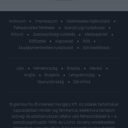
Archívum
Impresszum
Adatkezelési tájékoztató
Felhasználási feltételek
Szerzői jogi nyilatkozat
Rólunk
Szerkesztőségi küldetés
Médiaajánlat
Előfizetés
Kapcsolat
RSS
Akadálymentesítési nyilatkozat
Süti beállítások
USA
Németország
Brazília
Mexikó
Anglia
Bulgária
Lengyelország
Spanyolország
Dél-Afrika
© glamour.hu © IndaNext Hungary Kft. Az oldalak tartalmával
kapcsolatban minden jog fenntartva, beleértve a tartalom
szöveg- és adatbányászat céljára való felhasználását is – a
szerzői jogról szóló 1999. évi LXXVI. törvény rendelkezései