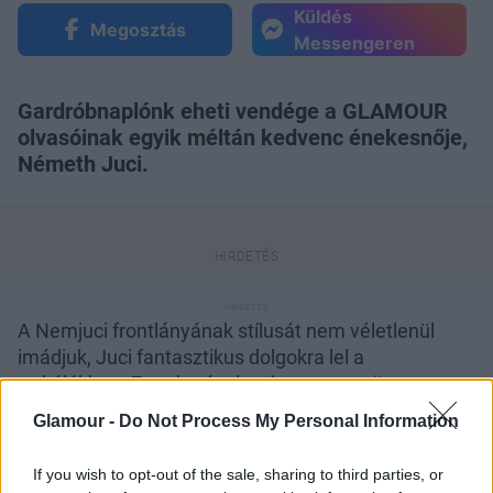
Küldés
Megosztás
Messengeren
Gardróbnaplónk eheti vendége a GLAMOUR
olvasóinak egyik méltán kedvenc énekesnője,
Németh Juci.
A Nemjuci frontlányának stílusát nem véletlenül
imádjuk, Juci fantasztikus dolgokra lel a
turkálókban. Zenekarával egészen
egyedi
kezdeményezése
a koncerteken található Nemjuci
Glamour -
Do Not Process My Personal Information
Turi, az újrafelhasználás jegyében, de Jucinak
immáron butikja is van, Nemruci néven, ahol
If you wish to opt-out of the sale, sharing to third parties, or
izgalmas darabokat találhattok magatoknak!