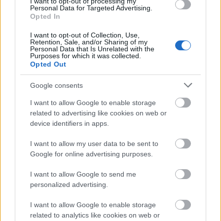
I want to opt-out of processing my
Personal Data for Targeted Advertising.
Opted In
I want to opt-out of Collection, Use,
Retention, Sale, and/or Sharing of my
Personal Data that Is Unrelated with the
Purposes for which it was collected.
Opted Out
Google consents
I want to allow Google to enable storage
related to advertising like cookies on web or
device identifiers in apps.
Küldés
Megosztás
Messengeren
I want to allow my user data to be sent to
Google for online advertising purposes.
Itt állíthatod be
, hogy a Google
I want to allow Google to send me
keresőben könnyebben megtaláld a
glamour.hu cikkeit
personalized advertising.
I want to allow Google to enable storage
related to analytics like cookies on web or