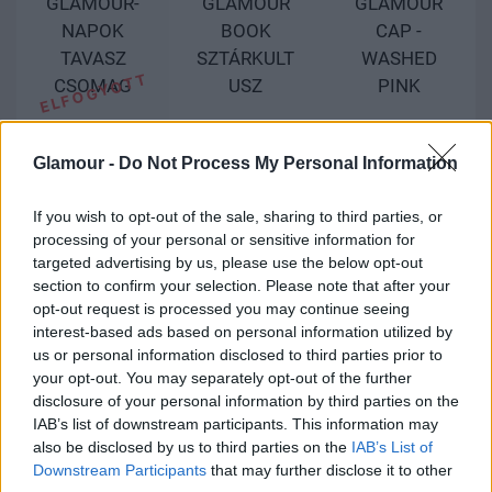
GLAMOUR-
GLAMOUR
GLAMOUR
NAPOK
BOOK
CAP -
TAVASZ
SZTÁRKULT
WASHED
CSOMAG
USZ
PINK
2490 Ft
2990 Ft
9990 Ft
Glamour -
Do Not Process My Personal Information
Vásárlás
Vásárlás
Vásárlás
If you wish to opt-out of the sale, sharing to third parties, or
processing of your personal or sensitive information for
targeted advertising by us, please use the below opt-out
section to confirm your selection. Please note that after your
„Felfoghatatlan, hogy egy olyan ikonikus női márka
opt-out request is processed you may continue seeing
felett, mint a Guess, egy olyan ember uralkodhat,
interest-based ads based on personal information utilized by
mint Paul Marciano kreatív igazgatóként. #metoo”
us or personal information disclosed to third parties prior to
- írta Twitteren Kate
your opt-out. You may separately opt-out of the further
disclosure of your personal information by third parties on the
Kate Upton a Guess márka korábbi kampányában:
IAB’s list of downstream participants. This information may
also be disclosed by us to third parties on the
IAB’s List of
Downstream Participants
that may further disclose it to other