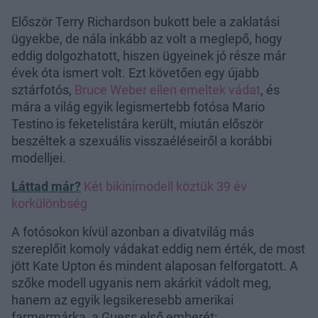
Először Terry Richardson bukott bele a zaklatási
ügyekbe, de nála inkább az volt a meglepő, hogy
eddig dolgozhatott, hiszen ügyeinek jó része már
évek óta ismert volt. Ezt követően egy újabb
sztárfotós,
Bruce Weber ellen emeltek vádat
, és
mára a világ egyik legismertebb fotósa Mario
Testino is feketelistára került, miután először
beszéltek a szexuális visszaéléseiről a korábbi
modelljei.
Láttad már?
Két bikinimodell köztük 39 év
korkülönbség
A fotósokon kívül azonban a divatvilág más
szereplőit komoly vádakat eddig nem érték, de most
jött Kate Upton és mindent alaposan felforgatott. A
szőke modell ugyanis nem akárkit vádolt meg,
hanem az egyik legsikeresebb amerikai
farmermárka, a Guess első emberét: