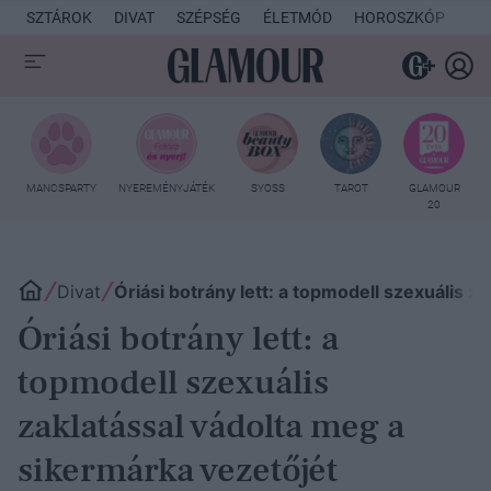
SZTÁROK
DIVAT
SZÉPSÉG
ÉLETMÓD
HOROSZKÓP
KU
MANCSPARTY
NYEREMÉNYJÁTÉK
SYOSS
TAROT
GLAMOUR
20
Divat
Óriási botrány lett: a topmodell szexuális z
Óriási botrány lett: a
topmodell szexuális
zaklatással vádolta meg a
sikermárka vezetőjét