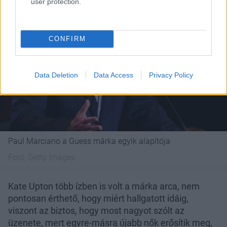
user protection.
CONFIRM
Data Deletion
Data Access
Privacy Policy
Paul Marciano a Guess márka egyik alapítója
Fotó:
Getty Images
Kate Upton több ízben is volt a márka arca, nem
pontosan érthető, hogy miért hallgatott idáig,
viszont az biztos, hogy most nagyot szólt az
üzenete, mert egyre-másra újabb nők erősítik meg,