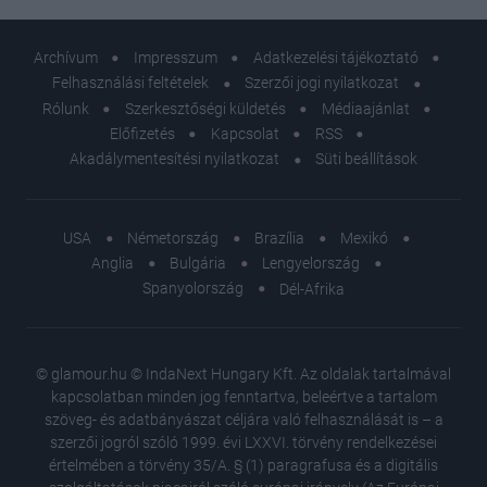
Archívum
Impresszum
Adatkezelési tájékoztató
Felhasználási feltételek
Szerzői jogi nyilatkozat
Rólunk
Szerkesztőségi küldetés
Médiaajánlat
Előfizetés
Kapcsolat
RSS
Akadálymentesítési nyilatkozat
Süti beállítások
USA
Németország
Brazília
Mexikó
Anglia
Bulgária
Lengyelország
Spanyolország
Dél-Afrika
© glamour.hu © IndaNext Hungary Kft. Az oldalak tartalmával
kapcsolatban minden jog fenntartva, beleértve a tartalom
szöveg- és adatbányászat céljára való felhasználását is – a
szerzői jogról szóló 1999. évi LXXVI. törvény rendelkezései
értelmében a törvény 35/A. § (1) paragrafusa és a digitális