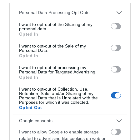
third parties.
Please note that this website/app uses one or more Google
Personal Data Processing Opt Outs
services and may gather and store information including but
not limited to your visit or usage behaviour. You may click to
I want to opt-out of the Sharing of my
personal data.
grant or deny consent to Google and its third-party tags to
Opted In
use your data for below specified purposes in below Google
consent section.
I want to opt-out of the Sale of my
Personal Data.
Opted In
I want to opt-out of processing my
Personal Data for Targeted Advertising.
Opted In
I want to opt-out of Collection, Use,
Retention, Sale, and/or Sharing of my
Personal Data that Is Unrelated with the
Purposes for which it was collected.
Opted Out
Google consents
I want to allow Google to enable storage
related to advertising like cookies on web or