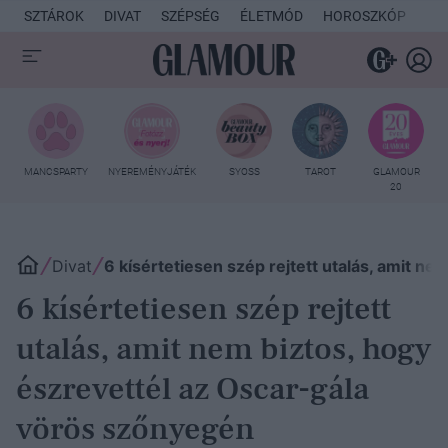
SZTÁROK
DIVAT
SZÉPSÉG
ÉLETMÓD
HOROSZKÓP
KU
MANCSPARTY
NYEREMÉNYJÁTÉK
SYOSS
TAROT
GLAMOUR
20
Divat
6 kísértetiesen szép rejtett utalás, amit n
6 kísértetiesen szép rejtett
utalás, amit nem biztos, hogy
észrevettél az Oscar-gála
vörös szőnyegén