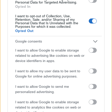
Personal Data for Targeted Advertising.
Opted In
I want to opt-out of Collection, Use,
Retention, Sale, and/or Sharing of my
Personal Data that Is Unrelated with the
Purposes for which it was collected.
Opted Out
Google consents
I want to allow Google to enable storage
related to advertising like cookies on web or
device identifiers in apps.
Ezeket olvastad már?
I want to allow my user data to be sent to
Google for online advertising purposes.
Napi horoszkóp: A Mérlegre nagy találkozás vár, a
I want to allow Google to send me
Szűz egyedül érzi magát augusztus 8-án
personalized advertising.
Russell Crowe nemcsak rengeteget fogyott, de
I want to allow Google to enable storage
brutálisan ki is gyúrta magát
related to analytics like cookies on web or