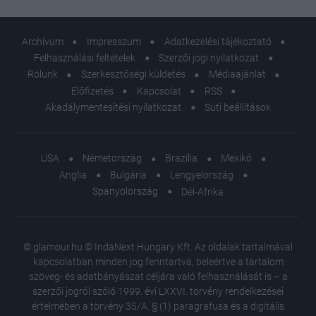
Archívum
Impresszum
Adatkezelési tájékoztató
Felhasználási feltételek
Szerzői jogi nyilatkozat
Rólunk
Szerkesztőségi küldetés
Médiaajánlat
Előfizetés
Kapcsolat
RSS
Akadálymentesítési nyilatkozat
Süti beállítások
USA
Németország
Brazília
Mexikó
Anglia
Bulgária
Lengyelország
Spanyolország
Dél-Afrika
© glamour.hu © IndaNext Hungary Kft. Az oldalak tartalmával
kapcsolatban minden jog fenntartva, beleértve a tartalom
szöveg- és adatbányászat céljára való felhasználását is – a
szerzői jogról szóló 1999. évi LXXVI. törvény rendelkezései
értelmében a törvény 35/A. § (1) paragrafusa és a digitális