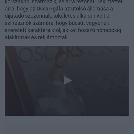
korszakból származik, és arra rezonál. Tekintettel
arra, hogy az
Oscar-gála
az utolsó állomása a
díjátadó szezonnak, tökéletes alkalom volt a
színésznők számára, hogy búcsút vegyenek
szeretett karaktereiktől, akiket hosszú hónapokig
alakítottak és reklámoztak.