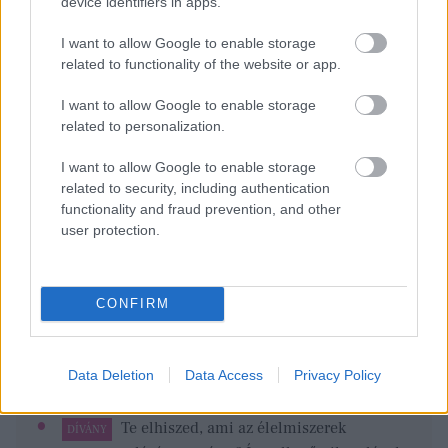
device identifiers in apps.
I want to allow Google to enable storage
related to functionality of the website or app.
I want to allow Google to enable storage
related to personalization.
Sorsfordító hónap
I want to allow Google to enable storage
lesz az augusztus, végre elengedheted, ami nem
related to security, including authentication
szolgál - GLAMOUR
functionality and fraud prevention, and other
user protection.
Ő itt Polgár Judit ritkán látott férje, 26 éve vannak
egymás mellett jóban-rosszban
Személyiségteszt: most kiderül, mit
CONFIRM
FEMINA
gondol rólad a környezeted
Ki nem találod, melyik az a 6 település,
FEMINA
Data Deletion
Data Access
Privacy Policy
ahol a legtöbb 100 millió forint feletti házat
adják el
Te elhiszed, ami az élelmiszerek
DÍVÁNY