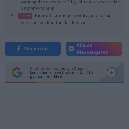
csomagolására van írva? Így ellenőrzik, valósak-e
a tápértékadatok
Kiderült: krónikus fáradtságot okozhat
DÍVÁNY
ennek a két vitaminnak a hiánya
Küldés
Megosztás
Messengeren
Itt állíthatod be
, hogy a Google
keresőben könnyebben megtaláld a
glamour.hu cikkeit