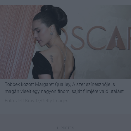
Többek között Margaret Qualley, A szer színésznője is
magán viselt egy nagyon finom, saját filmjére való utalást
Fotó:
Jeff Kravitz/Getty Images