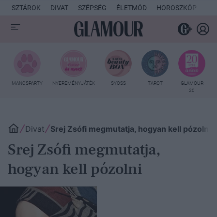
SZTÁROK
DIVAT
SZÉPSÉG
ÉLETMÓD
HOROSZKÓP
KU
MANCSPARTY
NYEREMÉNYJÁTÉK
SYOSS
TAROT
GLAMOUR
20
Divat
Srej Zsófi megmutatja, hogyan kell pózolni
Srej Zsófi megmutatja,
hogyan kell pózolni