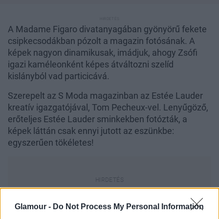
A Madame Figaro divatanyagában gyönyörű fekete
csipkecsodákban pózolt a magazin fotósának. A
képek nagyon dinamikusak, imádjuk, ahogy Zsófi
igazi kaméleonként képes átváltozni szelíd
kislányból vad particicává.
Szerepelt az S Moda magazinban az Estée Lauder
kreatív igazgatójával, Tom Pecheux-vel. Lenyűgöző,
erőteljes Estée Lauder sminkekben fotózták, a
képek láttán csak ennyi jutott az eszünkbe:
egyszerűen tökéletes!
Glamour -
Do Not Process My Personal Information
A két gyönyörű magazinfotózás mellett Zsófi egy új