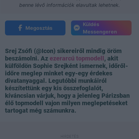
benne lévő információk elavultak lehetnek.
Küldés
Megosztás
Messengeren
Srej Zsófi (@Icon) sikereiről mindig öröm
beszámolni. Az
ezerarcú topmodell
, akit
külföldön Sophie Srejként ismernek, időről-
időre meglep minket egy-egy érdekes
divatanyaggal. Legutóbbi munkáiról
készítettünk egy kis összefoglalót,
kíváncsian várjuk, hogy a jelenleg Párizsban
élő topmodell vajon milyen meglepetéseket
tartogat még számunkra.