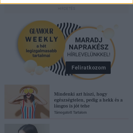
Feliratkozom
Mindenki azt hiszi, hogy
egészségtelen, pedig a hekk és a
lángos is jót tehe
Támogatott Tartalom