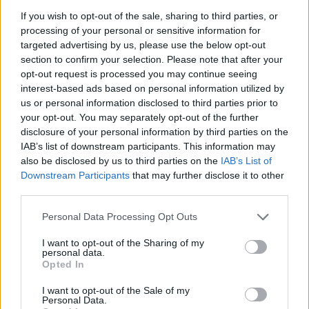
szerepben is bemutatkozott, a Le Salon de la photo
If you wish to opt-out of the sale, sharing to third parties, or
kiállítás egyik arcaként láthatjuk. A kiállításhoz a
processing of your personal or sensitive information for
fotót Jeanloup Sieff lánya, Sonia Sieff készítette, aki
targeted advertising by us, please use the below opt-out
olyan hírességeket fotózott korábban, mint
section to confirm your selection. Please note that after your
Catherine Deneuve, Sophie Marceau vagy Liza
opt-out request is processed you may continue seeing
interest-based ads based on personal information utilized by
Minelli. És most már
magyar büszkeségünk
is ott
us or personal information disclosed to third parties prior to
van a listáján.
your opt-out. You may separately opt-out of the further
disclosure of your personal information by third parties on the
Kattintsatok, és gyönyörködjetek!
IAB’s list of downstream participants. This information may
also be disclosed by us to third parties on the
IAB’s List of
Srej Zsófi megmutatja, hogyan kell pózolni S Moda
Downstream Participants
that may further disclose it to other
third parties.
Please note that this website/app uses one or more Google
Personal Data Processing Opt Outs
services and may gather and store information including but
not limited to your visit or usage behaviour. You may click to
I want to opt-out of the Sharing of my
personal data.
grant or deny consent to Google and its third-party tags to
Opted In
use your data for below specified purposes in below Google
consent section.
I want to opt-out of the Sale of my
Personal Data.