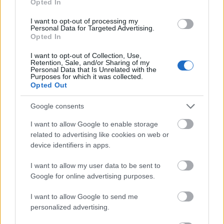
Opted In
I want to opt-out of processing my
Personal Data for Targeted Advertising.
Opted In
I want to opt-out of Collection, Use,
Retention, Sale, and/or Sharing of my
Personal Data that Is Unrelated with the
Purposes for which it was collected.
Opted Out
Google consents
I want to allow Google to enable storage
related to advertising like cookies on web or
device identifiers in apps.
I want to allow my user data to be sent to
Küldés
Megosztás
Google for online advertising purposes.
Messengeren
I want to allow Google to send me
personalized advertising.
Itt állíthatod be
, hogy a Google
keresőben könnyebben megtaláld a
glamour.hu cikkeit