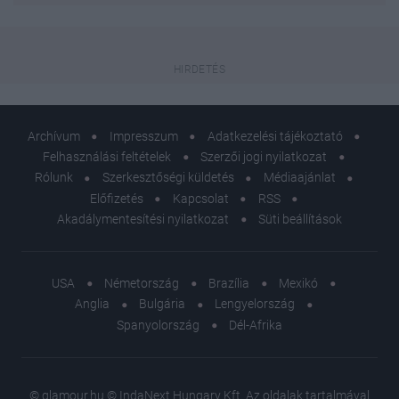
Archívum
Impresszum
Adatkezelési tájékoztató
Felhasználási feltételek
Szerzői jogi nyilatkozat
Rólunk
Szerkesztőségi küldetés
Médiaajánlat
Előfizetés
Kapcsolat
RSS
Akadálymentesítési nyilatkozat
Süti beállítások
USA
Németország
Brazília
Mexikó
Anglia
Bulgária
Lengyelország
Spanyolország
Dél-Afrika
© glamour.hu © IndaNext Hungary Kft. Az oldalak tartalmával