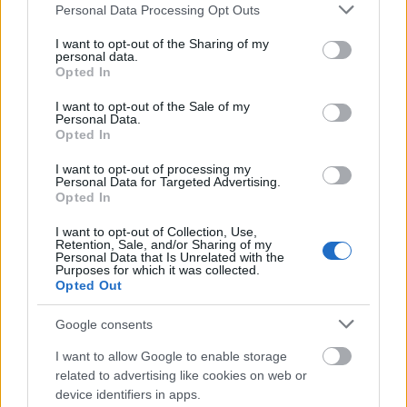
Please note that this website/app uses one or more Google
Personal Data Processing Opt Outs
services and may gather and store information including but
not limited to your visit or usage behaviour. You may click to
I want to opt-out of the Sharing of my
personal data.
grant or deny consent to Google and its third-party tags to
Opted In
use your data for below specified purposes in below Google
consent section.
I want to opt-out of the Sale of my
Personal Data.
Opted In
I want to opt-out of processing my
Personal Data for Targeted Advertising.
Opted In
I want to opt-out of Collection, Use,
Retention, Sale, and/or Sharing of my
Personal Data that Is Unrelated with the
Purposes for which it was collected.
Opted Out
Google consents
I want to allow Google to enable storage
related to advertising like cookies on web or
device identifiers in apps.