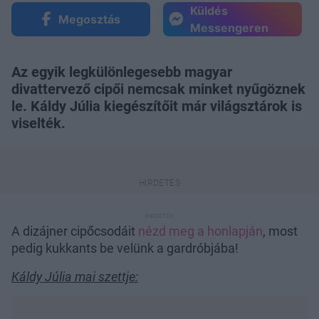
Küldés
Megosztás
Messengeren
Az egyik legkülönlegesebb magyar
divattervező cipői nemcsak minket nyűgöznek
le. Káldy Júlia kiegészítőit már világsztárok is
viselték.
A dizájner cipőcsodáit
nézd meg a honlapján
, most
pedig kukkants be velünk a gardróbjába!
Káldy Júlia mai szettje: