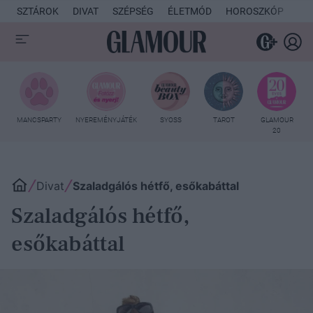
SZTÁROK
DIVAT
SZÉPSÉG
ÉLETMÓD
HOROSZKÓP
KU
MANCSPARTY
NYEREMÉNYJÁTÉK
SYOSS
TAROT
GLAMOUR
20
Divat
Szaladgálós hétfő, esőkabáttal
Szaladgálós hétfő,
esőkabáttal