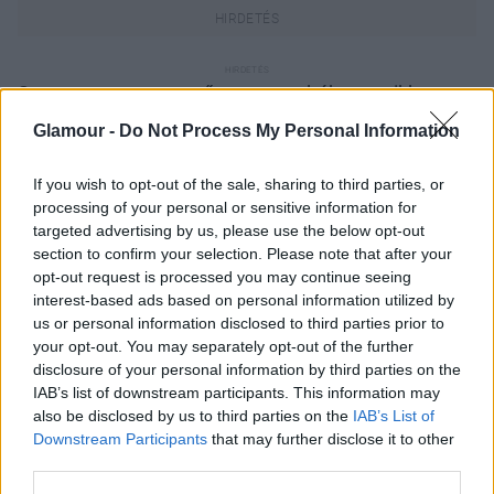
Szeretem az egyszerű sportos ruhákat, amikben
lehet rohangálni. Kedvenc esőkabátomat vettem fel,
Glamour -
Do Not Process My Personal Information
amit New Yorkban vásároltam, egy basic fekete
nadrággal és fehér pólóval.
If you wish to opt-out of the sale, sharing to third parties, or
processing of your personal or sensitive information for
Az élénkszínű piros cipőmet pedig
targeted advertising by us, please use the below opt-out
Spanyolországban vettem, egy nyaralás alkalmával,
section to confirm your selection. Please note that after your
ami nagyon kényelmes és praktikus a városban. A
opt-out request is processed you may continue seeing
napszemüveg pedig elengedhetetlen kellék.
interest-based ads based on personal information utilized by
us or personal information disclosed to third parties prior to
Kabát: Hussein Chalayan x Puma
your opt-out. You may separately opt-out of the further
Póló: Zara Basic
disclosure of your personal information by third parties on the
Farmer: H&M
IAB’s list of downstream participants. This information may
also be disclosed by us to third parties on the
IAB’s List of
Cipő: Flossy
Downstream Participants
that may further disclose it to other
Szemüveg: Dolce&Gabbana
third parties.
Öv: Gas