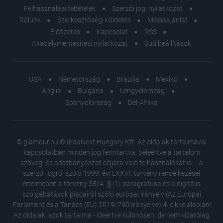
Felhasználási feltételek
Szerzői jogi nyilatkozat
Rólunk
Szerkesztőségi küldetés
Médiaajánlat
Előfizetés
Kapcsolat
RSS
Akadálymentesítési nyilatkozat
Süti beállítások
USA
Németország
Brazília
Mexikó
Anglia
Bulgária
Lengyelország
Spanyolország
Dél-Afrika
© glamour.hu © IndaNext Hungary Kft. Az oldalak tartalmával
kapcsolatban minden jog fenntartva, beleértve a tartalom
szöveg- és adatbányászat céljára való felhasználását is – a
szerzői jogról szóló 1999. évi LXXVI. törvény rendelkezései
értelmében a törvény 35/A. § (1) paragrafusa és a digitális
szolgáltatások piacairól szóló európai irányelv (Az Európai
Parlament és a Tanács (EU) 2019/790 Irányelve) 4. cikke alapján!
Az oldalak, azok tartalma - ideértve különösen, de nem kizárólag