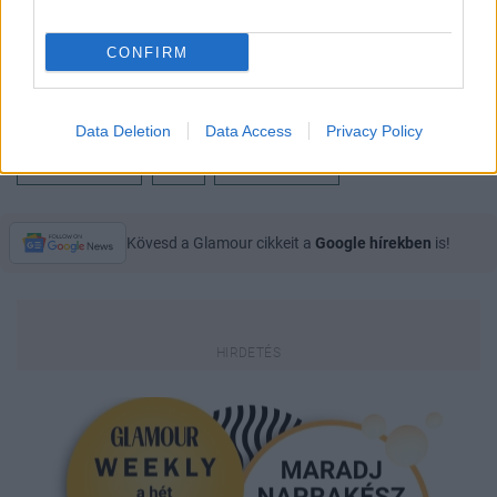
CONFIRM
Data Deletion
Data Access
Privacy Policy
DIVATTERVEZŐK
CIPŐ
GARDRÓBNAPLÓ
Kövesd a Glamour cikkeit a
Google hírekben
is!