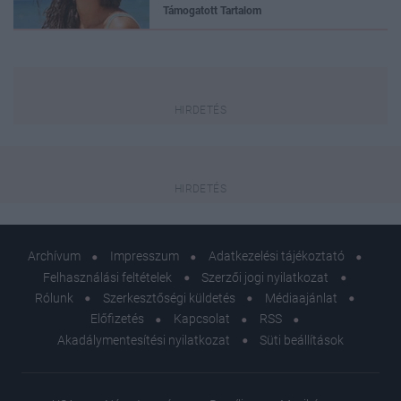
Támogatott Tartalom
Archívum
Impresszum
Adatkezelési tájékoztató
Felhasználási feltételek
Szerzői jogi nyilatkozat
Rólunk
Szerkesztőségi küldetés
Médiaajánlat
Előfizetés
Kapcsolat
RSS
Akadálymentesítési nyilatkozat
Süti beállítások