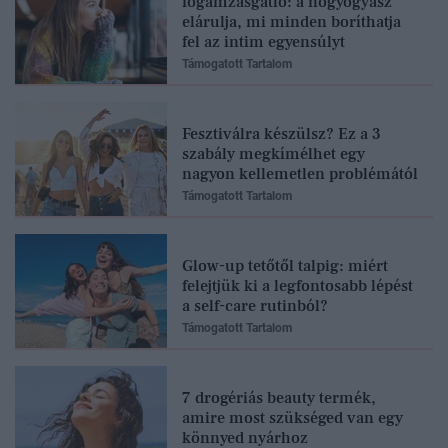
fogamzásgátló: a nőgyógyász
elárulja, mi minden boríthatja
fel az intim egyensúlyt
Támogatott Tartalom
Fesztiválra készülsz? Ez a 3
szabály megkímélhet egy
nagyon kellemetlen problémától
Támogatott Tartalom
Glow-up tetőtől talpig: miért
felejtjük ki a legfontosabb lépést
a self-care rutinból?
Támogatott Tartalom
7 drogériás beauty termék,
amire most szükséged van egy
könnyed nyárhoz