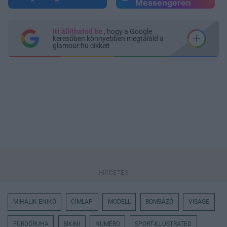
Messengeren
Itt állíthatod be
, hogy a Google
keresőben könnyebben megtaláld a
glamour.hu cikkeit
MIHALIK ENIKŐ
CÍMLAP
MODELL
BOMBÁZÓ
VISAGE
FÜRDŐRUHA
BIKINI
NUMÉRO
SPORT-ILLUSTRATED