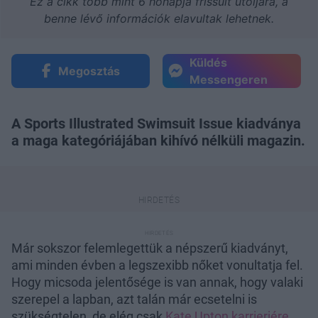
Ez a cikk több mint 6 hónapja frissült utoljára, a
benne lévő információk elavultak lehetnek.
Küldés
Megosztás
Messengeren
A Sports Illustrated Swimsuit Issue kiadványa
a maga kategóriájában kihívó nélküli magazin.
Már sokszor felemlegettük a népszerű kiadványt,
ami minden évben a legszexibb nőket vonultatja fel.
Hogy micsoda jelentősége is van annak, hogy valaki
szerepel a lapban, azt talán már ecsetelni is
szükségtelen, de elég csak
Kate Upton karrierjére