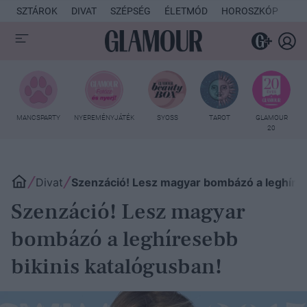
SZTÁROK
DIVAT
SZÉPSÉG
ÉLETMÓD
HOROSZKÓP
KU
MANCSPARTY
NYEREMÉNYJÁTÉK
SYOSS
TAROT
GLAMOUR
20
Divat
Szenzáció! Lesz magyar bombázó a leghíres
Szenzáció! Lesz magyar
bombázó a leghíresebb
bikinis katalógusban!