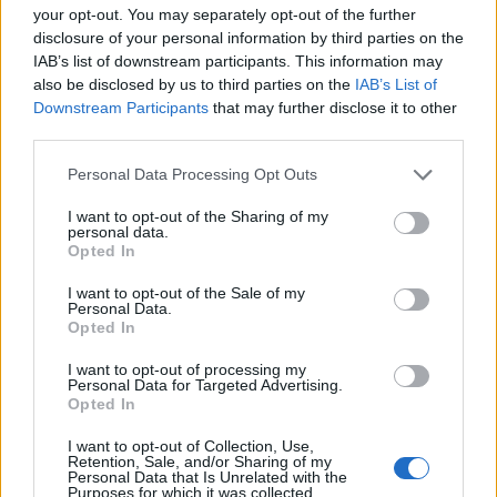
your opt-out. You may separately opt-out of the further
kiadásának októberi címlapján láthatjuk. Egyszerűen
disclosure of your personal information by third parties on the
hihetetlen ez a lány!
IAB’s list of downstream participants. This information may
also be disclosed by us to third parties on the
IAB’s List of
Downstream Participants
that may further disclose it to other
third parties.
Please note that this website/app uses one or more Google
Personal Data Processing Opt Outs
services and may gather and store information including but
not limited to your visit or usage behaviour. You may click to
I want to opt-out of the Sharing of my
personal data.
grant or deny consent to Google and its third-party tags to
Opted In
use your data for below specified purposes in below Google
consent section.
I want to opt-out of the Sale of my
Personal Data.
Opted In
I want to opt-out of processing my
Personal Data for Targeted Advertising.
Opted In
I want to opt-out of Collection, Use,
Retention, Sale, and/or Sharing of my
Personal Data that Is Unrelated with the
Purposes for which it was collected.