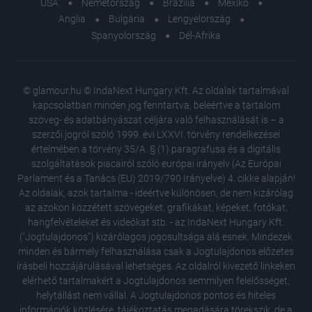
USA
Németország
Brazília
Mexikó
Anglia
Bulgária
Lengyelország
Spanyolország
Dél-Afrika
© glamour.hu © IndaNext Hungary Kft. Az oldalak tartalmával
kapcsolatban minden jog fenntartva, beleértve a tartalom
szöveg- és adatbányászat céljára való felhasználását is – a
szerzői jogról szóló 1999. évi LXXVI. törvény rendelkezései
értelmében a törvény 35/A. § (1) paragrafusa és a digitális
szolgáltatások piacairól szóló európai irányelv (Az Európai
Parlament és a Tanács (EU) 2019/790 Irányelve) 4. cikke alapján!
Az oldalak, azok tartalma - ideértve különösen, de nem kizárólag
az azokon közzétett szövegeket, grafikákat, képeket, fotókat,
hangfelvételeket és videókat stb. - az IndaNext Hungary Kft.
("Jogtulajdonos") kizárólagos jogosultsága alá esnek. Mindezek
minden és bármely felhasználása csak a Jogtulajdonos előzetes
írásbeli hozzájárulásával lehetséges. Az oldalról kivezető linkeken
elérhető tartalmakért a Jogtulajdonos semmilyen felelősséget,
helytállást nem vállal. A Jogtulajdonos pontos és hiteles
információk közlésére, tájékoztatás megadására törekszik, de a