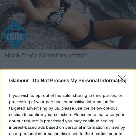
Mihalik Enikő a Swimsuit Issue fotóján
A Swimsuit Issue passzolna a modell eddigi
pályafutásába, szerepelt már számos címlapon,
Glamour -
Do Not Process My Personal Information
pózolt a Pirelli naptárban, végigvonult
a Victoria´s
Secret kifutóján
, és a legszexibb munkák közül a
If you wish to opt-out of the sale, sharing to third parties, or
bikinis katalóguson kívül szinte már mindent kipipált.
processing of your personal or sensitive information for
targeted advertising by us, please use the below opt-out
Itt lenne az ideje, hogy ezt is lehúzza a
section to confirm your selection. Please note that after your
bakancslistájáról.
opt-out request is processed you may continue seeing
interest-based ads based on personal information utilized by
Mihalik Enikő addig is folytatja elképesztő
us or personal information disclosed to third parties prior to
szereplését. Most éppen a Numéro magazin japán