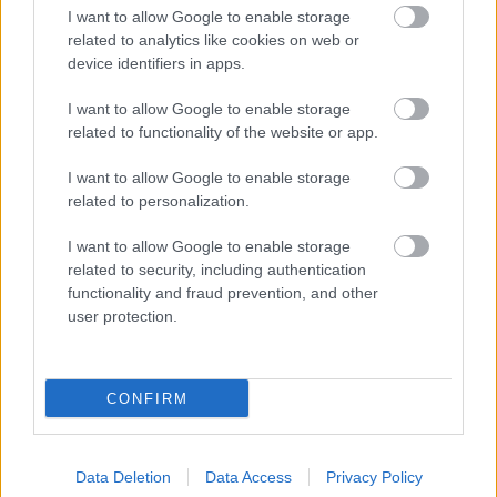
I want to allow Google to enable storage
tehát több volt, mint egy divatbemutató – egy volt
related to analytics like cookies on web or
üzenet arról, hogy a divat lehet egyszerre esztétikai
device identifiers in apps.
élmény, személyes kinyilatkoztatás és közösségi
élmény. Egy olyan vízió, amelyet a kifutón látva nem
I want to allow Google to enable storage
lehet figyelmen kívül hagyni.
related to functionality of the website or app.
I want to allow Google to enable storage
Galéria
related to personalization.
I want to allow Google to enable storage
related to security, including authentication
functionality and fraud prevention, and other
user protection.
CONFIRM
Data Deletion
Data Access
Privacy Policy