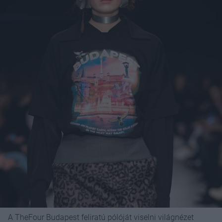
A TheFour Budapest feliratú pólóját viselni világnézet