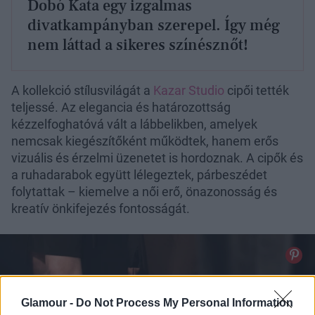
Dobó Kata egy izgalmas
divatkampányban szerepel. Így még
nem láttad a sikeres színésznőt!
A kollekció stílusvilágát a
Kazar Studio
cipői tették
teljessé. Az elegancia és határozottság
kézzelfoghatóvá vált a lábbelikben, amelyek
nemcsak kiegészítőként működtek, hanem erős
vizuális és érzelmi üzenetet is hordoznak. A cipők és
a ruhadarabok együtt lélegeztek, párbeszédet
folytattak – kiemelve a női erő, önazonosság és
kreatív önkifejezés fontosságát.
Glamour -
Do Not Process My Personal Information