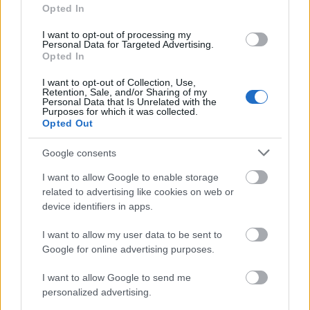
Opted In
I want to opt-out of processing my
Personal Data for Targeted Advertising.
A KAZAR STUDIO cipői remekül festettek a TheFour
Opted In
extravagáns, de nagyon is hordható kollekciójával
I want to opt-out of Collection, Use,
Fotó:
HFDA/ Darkroom Productions
Retention, Sale, and/or Sharing of my
Personal Data that Is Unrelated with the
Purposes for which it was collected.
Opted Out
A Kazar Studio filozófiája a határok átlépéséről, a
művészet és divat közötti szinergiáról szól.
Nem
Google consents
csupán követi a trendeket, hanem alakítja is azokat
I want to allow Google to enable storage
– olyan termékeket hozva létre, amelyek többek
related to advertising like cookies on web or
egyszerű kiegészítőknél: identitást formáló
device identifiers in apps.
eszközök. A márka közössége az egyediség és
bátorság mentén szerveződik – olyan emberekből
I want to allow my user data to be sent to
áll, akik nem félnek új utakat járni, és akik számára a
Google for online advertising purposes.
divat nemcsak öltözködés, hanem önkifejezés és
I want to allow Google to send me
személyes művészet.
personalized advertising.
A
THEFOUR
és a Kazar Studio együttműködése