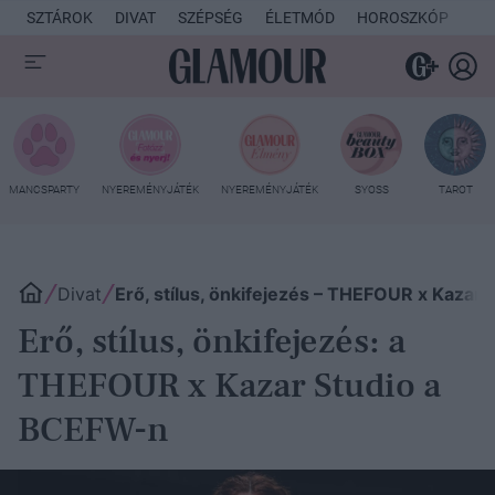
SZTÁROK
DIVAT
SZÉPSÉG
ÉLETMÓD
HOROSZKÓP
KU
MANCSPARTY
NYEREMÉNYJÁTÉK
NYEREMÉNYJÁTÉK
SYOSS
TAROT
Divat
Erő, stílus, önkifejezés – THEFOUR x Kazar
Erő, stílus, önkifejezés: a
THEFOUR x Kazar Studio a
BCEFW-n