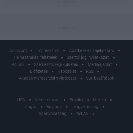
Archívum
Impresszum
Adatkezelési tájékoztató
Felhasználási feltételek
Szerzői jogi nyilatkozat
Rólunk
Szerkesztőségi küldetés
Médiaajánlat
Előfizetés
Kapcsolat
RSS
Akadálymentesítési nyilatkozat
Süti beállítások
USA
Németország
Brazília
Mexikó
Anglia
Bulgária
Lengyelország
Spanyolország
Dél-Afrika