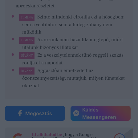
aprócska részletet
Szinte mindenki elrontja ezt a hőségben:
FEMINA
sem a ventilátor, sem a hideg zuhany nem
működik
Az orrunk nem hazudik: meglepő, miért
FEMINA
utálunk bizonyos illatokat
Ez a veszélytelennek tűnő reggeli szokás
DÍVÁNY
rontja el a napodat
Aggasztóan emelkedett az
DÍVÁNY
ózonszennyezettség: mutatjuk, milyen tüneteket
okozhat
Küldés
Megosztás
Messengeren
Itt állíthatod be
, hogy a Google