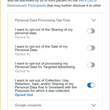
also be disclosed by us to third parties on the
IAB’s List of
Downstream Participants
that may further disclose it to other
third parties.
Please note that this website/app uses one or more Google
Personal Data Processing Opt Outs
services and may gather and store information including but
not limited to your visit or usage behaviour. You may click to
I want to opt-out of the Sharing of my
personal data.
grant or deny consent to Google and its third-party tags to
Opted In
use your data for below specified purposes in below Google
consent section.
I want to opt-out of the Sale of my
Personal Data.
Ruha: Samsoe&Samsoe
Opted In
I want to opt-out of processing my
Personal Data for Targeted Advertising.
Opted In
I want to opt-out of Collection, Use,
Retention, Sale, and/or Sharing of my
Personal Data that Is Unrelated with the
Purposes for which it was collected.
Opted Out
Google consents