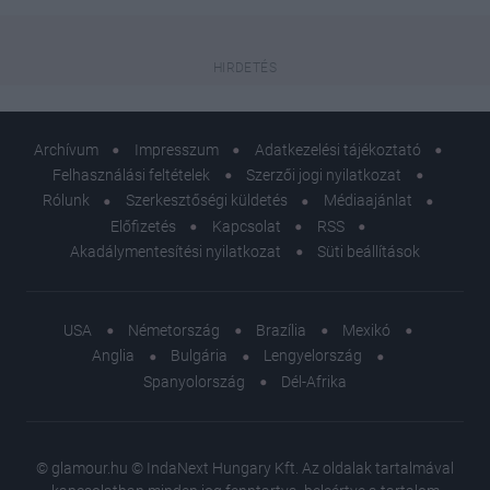
Archívum
Impresszum
Adatkezelési tájékoztató
Felhasználási feltételek
Szerzői jogi nyilatkozat
Rólunk
Szerkesztőségi küldetés
Médiaajánlat
Előfizetés
Kapcsolat
RSS
Akadálymentesítési nyilatkozat
Süti beállítások
USA
Németország
Brazília
Mexikó
Anglia
Bulgária
Lengyelország
Spanyolország
Dél-Afrika
© glamour.hu © IndaNext Hungary Kft. Az oldalak tartalmával