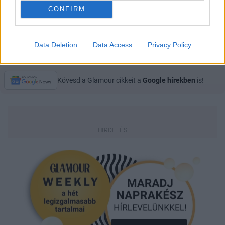
CONFIRM
RANDI RAHM
KEDVEZMÉNY
BUDAPEST FASHION WEEK
Data Deletion
Data Access
Privacy Policy
SHOPPING
AKCIÓ
Kövesd a Glamour cikkeit a
Google hírekben
is!