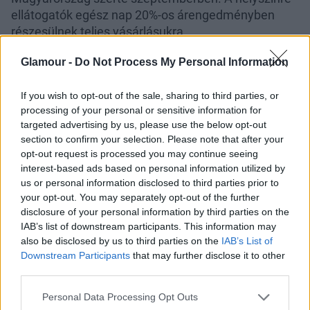
ellátogatók egész nap 20%-os árengedményben
részesülnek teljes vásárlásukra.
Alább találod a helyszínek és a pontos dátumok
Glamour -
Do Not Process My Personal Information
listáját:
Szeptember 12:
Budapest - Vörösmarty – 1052, Bp.
If you wish to opt-out of the sale, sharing to third parties, or
Vörösmarty tér 1.
processing of your personal or sensitive information for
Szeptember 13:
Budapest - Árkád – 1116, Bp. Örs
targeted advertising by us, please use the below opt-out
section to confirm your selection. Please note that after your
vezér tere 25.
opt-out request is processed you may continue seeing
Szeptember 19:
Győr - Árkád – 9027, Győr, Budai út
interest-based ads based on personal information utilized by
1.
us or personal information disclosed to third parties prior to
Szeptember 20:
Szeged - Árkád – 6724, Szeged,
your opt-out. You may separately opt-out of the further
London krt. 3.
disclosure of your personal information by third parties on the
IAB’s list of downstream participants. This information may
also be disclosed by us to third parties on the
IAB’s List of
Downstream Participants
that may further disclose it to other
third parties.
Please note that this website/app uses one or more Google
Personal Data Processing Opt Outs
services and may gather and store information including but