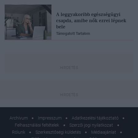
A leggyakoribb egészségügyi
csapda, amibe nők ezrei lépnek
bele
Támogatott Tartalom
Archívum
Impresszum
Adatkezelési tájékoztató
Felhasználási feltételek
Szerzői jogi nyilatkozat
Rólunk
Szerkesztőségi küldetés
Médiaajánlat