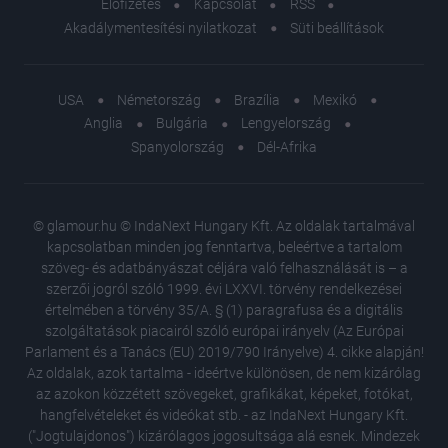
Előfizetés
Kapcsolat
RSS
Akadálymentesítési nyilatkozat
Süti beállítások
USA
Németország
Brazília
Mexikó
Anglia
Bulgária
Lengyelország
Spanyolország
Dél-Afrika
© glamour.hu © IndaNext Hungary Kft. Az oldalak tartalmával
kapcsolatban minden jog fenntartva, beleértve a tartalom
szöveg- és adatbányászat céljára való felhasználását is – a
szerzői jogról szóló 1999. évi LXXVI. törvény rendelkezései
értelmében a törvény 35/A. § (1) paragrafusa és a digitális
szolgáltatások piacairól szóló európai irányelv (Az Európai
Parlament és a Tanács (EU) 2019/790 Irányelve) 4. cikke alapján!
Az oldalak, azok tartalma - ideértve különösen, de nem kizárólag
az azokon közzétett szövegeket, grafikákat, képeket, fotókat,
hangfelvételeket és videókat stb. - az IndaNext Hungary Kft.
("Jogtulajdonos") kizárólagos jogosultsága alá esnek. Mindezek