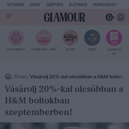
SZTÁROK
DIVAT
SZÉPSÉG
ÉLETMÓD
HOROSZKÓP
KU
MANCSPARTY
NYEREMÉNYJÁTÉK
SYOSS
TAROT
GLAMOUR
20
Divat
Vásárolj 20%-kal olcsóbban a H&M boltokb
Vásárolj 20%-kal olcsóbban a
H&M boltokban
szeptemberben!