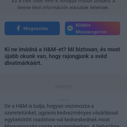
Ez a cikk több mint 6 hónapja frissült utoljára, a
benne lévő információk elavultak lehetnek.
Küldés
Megosztás
Messengeren
Ki ne imádná a H&M-et? Mi biztosan, és most
újabb okunk van, hogy rajongjunk a svéd
divatmárkáért.
De a H&M is tudja, hogyan viszonozza a
szeretetünket, ugyanis kedvezményes vásárlással
egybekötött roadshow-val kedveskednek most
Magyarország szerte szeptemberben. A helyszínre