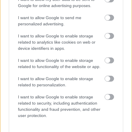
Google for online advertising purposes.
I want to allow Google to send me
Küldés
personalized advertising.
Megosztás
Messengeren
I want to allow Google to enable storage
related to analytics like cookies on web or
Itt állíthatod be
, hogy a Google
device identifiers in apps.
keresőben könnyebben megtaláld a
glamour.hu cikkeit
I want to allow Google to enable storage
related to functionality of the website or app.
I want to allow Google to enable storage
related to personalization.
I want to allow Google to enable storage
related to security, including authentication
functionality and fraud prevention, and other
user protection.